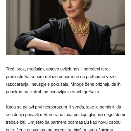
Treći brak, međutim, gotovo uvijek nosi i određeni teret
prošlosti. Sa sobom dolaze uspomene na prethodne veze,
razočaranja i neuspjele pokušaje. Mnoge žene priznaju da ih
ponekad prati strah od ponavljanja starih grešaka.
Kada se pojavi prvi nesporazum ili svađa, lako je pomisliti da
se istorija ponavlja. Stare rane tada postaju glasnije nego što bi
trebale biti. Umjesto da partnera posmatraju kao novu osobu,
neke žene nesvjesno ga porede sa bivšim supružnicima.