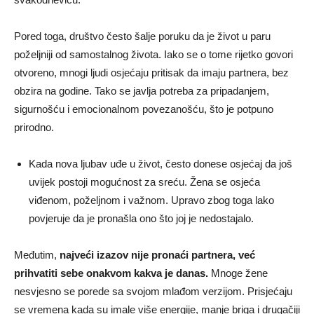
Pored toga, društvo često šalje poruku da je život u paru
poželjniji od samostalnog života. Iako se o tome rijetko govori
otvoreno, mnogi ljudi osjećaju pritisak da imaju partnera, bez
obzira na godine. Tako se javlja potreba za pripadanjem,
sigurnošću i emocionalnom povezanošću, što je potpuno
prirodno.
Kada nova ljubav uđe u život, često donese osjećaj da još
uvijek postoji mogućnost za sreću. Žena se osjeća
viđenom, poželjnom i važnom. Upravo zbog toga lako
povjeruje da je pronašla ono što joj je nedostajalo.
Međutim,
najveći izazov nije pronaći partnera, već
prihvatiti sebe onakvom kakva je danas.
Mnoge žene
nesvjesno se porede sa svojom mlađom verzijom. Prisjećaju
se vremena kada su imale više energije, manje briga i drugačiji