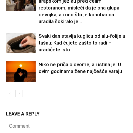
arapskom jeziku pred celim
restoranom, misleći da je ona glupa
devojka, ali ono što je konobarica
uradila šokiralo je...
Svaki dan stavlja kuglicu od alu-folije u
tašnu: Kad čujete zašto to radi –
uradićete isto
Niko ne priča o ovome, ali istina je: U
ovim godinama žene najčešće varaju
LEAVE A REPLY