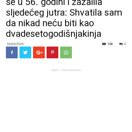
se u 56. godini i zažalila
sljedećeg jutra: Shvatila sam
da nikad neću biti kao
dvadesetogodišnjakinja
06/06/2026
558
0
Oglasi - Advertisement