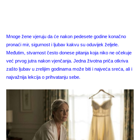
Mnoge žene vjeruju da će nakon pedesete godine konačno
pronaći mir, sigurnost i ljubav kakvu su oduvijek željele.
Međutim, stvarnost često donese pitanja koja niko ne očekuje
već prvog jutra nakon vjenčanja. Jedna životna priča otkriva
zašto ljubav u zrelijim godinama može biti i najveća sreća, ali i
najvažnija lekcija o prihvatanju sebe.