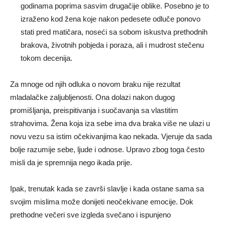
godinama poprima sasvim drugačije oblike. Posebno je to
izraženo kod žena koje nakon pedesete odluče ponovo
stati pred matičara, noseći sa sobom iskustva prethodnih
brakova, životnih pobjeda i poraza, ali i mudrost stečenu
tokom decenija.
Za mnoge od njih odluka o novom braku nije rezultat
mladalačke zaljubljenosti. Ona dolazi nakon dugog
promišljanja, preispitivanja i suočavanja sa vlastitim
strahovima. Žena koja iza sebe ima dva braka više ne ulazi u
novu vezu sa istim očekivanjima kao nekada. Vjeruje da sada
bolje razumije sebe, ljude i odnose. Upravo zbog toga često
misli da je spremnija nego ikada prije.
Ipak, trenutak kada se završi slavlje i kada ostane sama sa
svojim mislima može donijeti neočekivane emocije. Dok
prethodne večeri sve izgleda svečano i ispunjeno