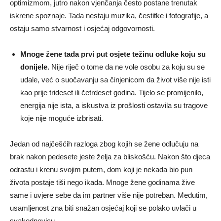
optimizmom, jutro nakon vjenčanja često postane trenutak
iskrene spoznaje. Tada nestaju muzika, čestitke i fotografije, a
ostaju samo stvarnost i osjećaj odgovornosti.
Mnoge žene tada prvi put osjete težinu odluke koju su
donijele.
Nije riječ o tome da ne vole osobu za koju su se
udale, već o suočavanju sa činjenicom da život više nije isti
kao prije trideset ili četrdeset godina. Tijelo se promijenilo,
energija nije ista, a iskustva iz prošlosti ostavila su tragove
koje nije moguće izbrisati.
Jedan od najčešćih razloga zbog kojih se žene odlučuju na
brak nakon pedesete jeste želja za bliskošću. Nakon što djeca
odrastu i krenu svojim putem, dom koji je nekada bio pun
života postaje tiši nego ikada. Mnoge žene godinama žive
same i uvjere sebe da im partner više nije potreban. Međutim,
usamljenost zna biti snažan osjećaj koji se polako uvlači u
svakodnevicu.