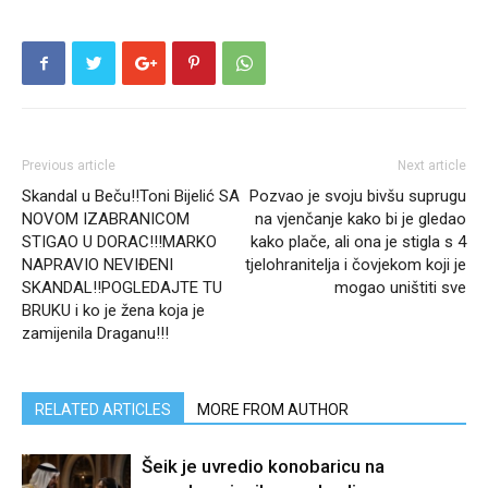
Previous article
Next article
Skandal u Beču!!Toni Bijelić SA
Pozvao je svoju bivšu suprugu
NOVOM IZABRANICOM
na vjenčanje kako bi je gledao
STIGAO U DORAC!!!MARKO
kako plače, ali ona je stigla s 4
NAPRAVIO NEVIĐENI
tjelohranitelja i čovjekom koji je
SKANDAL!!POGLEDAJTE TU
mogao uništiti sve
BRUKU i ko je žena koja je
zamijenila Draganu!!!
RELATED ARTICLES
MORE FROM AUTHOR
Šeik je uvredio konobaricu na