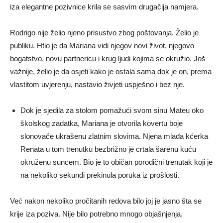
iza elegantne pozivnice krila se sasvim drugačija namjera.
Rodrigo nije želio njeno prisustvo zbog poštovanja. Želio je
publiku. Htio je da Mariana vidi njegov novi život, njegovo
bogatstvo, novu partnericu i krug ljudi kojima se okružio. Još
važnije, želio je da osjeti kako je ostala sama dok je on, prema
vlastitom uvjerenju, nastavio živjeti uspješno i bez nje.
Dok je sjedila za stolom pomažući svom sinu Mateu oko
školskog zadatka, Mariana je otvorila kovertu boje
slonovače ukrašenu zlatnim slovima. Njena mlađa kćerka
Renata u tom trenutku bezbrižno je crtala šarenu kuću
okruženu suncem. Bio je to običan porodični trenutak koji je
na nekoliko sekundi prekinula poruka iz prošlosti.
Već nakon nekoliko pročitanih redova bilo joj je jasno šta se
krije iza poziva. Nije bilo potrebno mnogo objašnjenja.