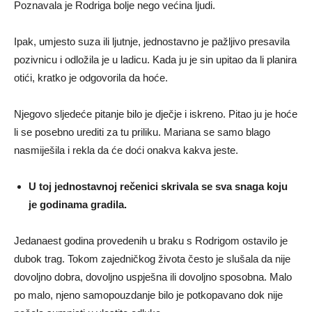
Poznavala je Rodriga bolje nego većina ljudi.
Ipak, umjesto suza ili ljutnje, jednostavno je pažljivo presavila
pozivnicu i odložila je u ladicu. Kada ju je sin upitao da li planira
otići, kratko je odgovorila da hoće.
Njegovo sljedeće pitanje bilo je dječje i iskreno. Pitao ju je hoće
li se posebno urediti za tu priliku. Mariana se samo blago
nasmiješila i rekla da će doći onakva kakva jeste.
U toj jednostavnoj rečenici skrivala se sva snaga koju
je godinama gradila.
Jedanaest godina provedenih u braku s Rodrigom ostavilo je
dubok trag. Tokom zajedničkog života često je slušala da nije
dovoljno dobra, dovoljno uspješna ili dovoljno sposobna. Malo
po malo, njeno samopouzdanje bilo je potkopavano dok nije