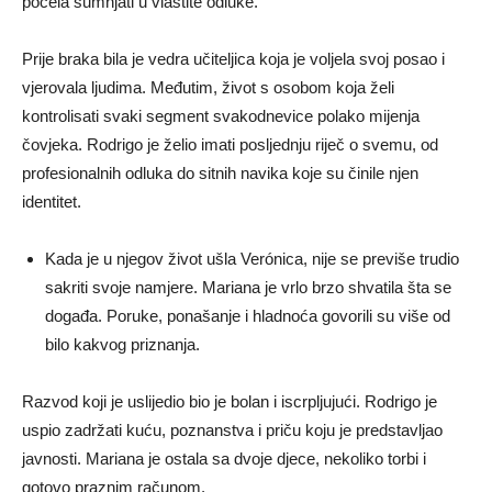
počela sumnjati u vlastite odluke.
Prije braka bila je vedra učiteljica koja je voljela svoj posao i
vjerovala ljudima. Međutim, život s osobom koja želi
kontrolisati svaki segment svakodnevice polako mijenja
čovjeka. Rodrigo je želio imati posljednju riječ o svemu, od
profesionalnih odluka do sitnih navika koje su činile njen
identitet.
Kada je u njegov život ušla Verónica, nije se previše trudio
sakriti svoje namjere. Mariana je vrlo brzo shvatila šta se
događa. Poruke, ponašanje i hladnoća govorili su više od
bilo kakvog priznanja.
Razvod koji je uslijedio bio je bolan i iscrpljujući. Rodrigo je
uspio zadržati kuću, poznanstva i priču koju je predstavljao
javnosti. Mariana je ostala sa dvoje djece, nekoliko torbi i
gotovo praznim računom.