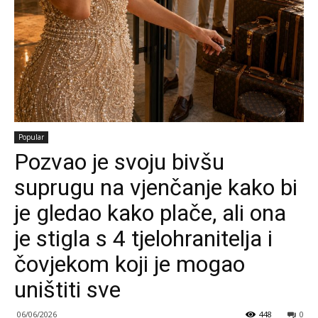
Popular
Pozvao je svoju bivšu
suprugu na vjenčanje kako bi
je gledao kako plače, ali ona
je stigla s 4 tjelohranitelja i
čovjekom koji je mogao
uništiti sve
06/06/2026
448
0