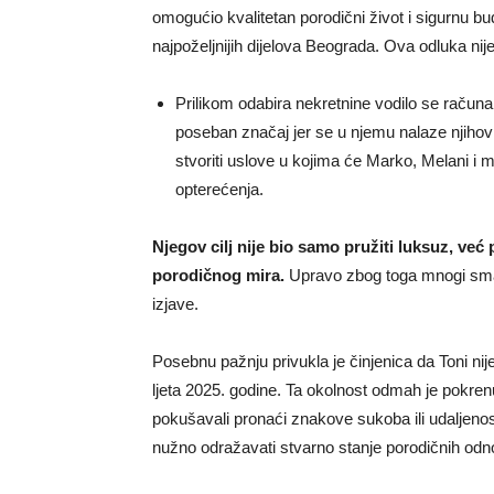
omogućio kvalitetan porodični život i sigurnu b
najpoželjnijih dijelova Beograda. Ova odluka nije
Prilikom odabira nekretnine vodilo se računa
poseban značaj jer se u njemu nalaze njihovi p
stvoriti uslove u kojima će Marko, Melani i m
opterećenja.
Njegov cilj nije bio samo pružiti luksuz, već p
porodičnog mira.
Upravo zbog toga mnogi smatr
izjave.
Posebnu pažnju privukla je činjenica da Toni n
ljeta 2025. godine. Ta okolnost odmah je pokrenu
pokušavali pronaći znakove sukoba ili udaljenos
nužno odražavati stvarno stanje porodičnih odn