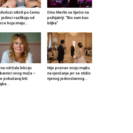
iholozi otkrili po čemu
Dino Merlin se liječio na
 jedinci razlikuju od
psihijatriji: “Bio sam kao
ece koja imaju...
biljka”
na održala lekciju
Nije pozvao svoju majku
ubavnici svog muža –
na vjenčanje jer se stidio
e pokušavaj biti
njenog jednostavnog...
jka...