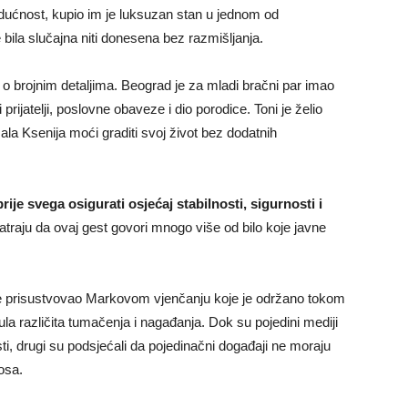
udućnost, kupio im je luksuzan stan u jednom od
 bila slučajna niti donesena bez razmišljanja.
 o brojnim detaljima. Beograd je za mladi bračni par imao
rijatelji, poslovne obaveze i dio porodice. Toni je želio
ala Ksenija moći graditi svoj život bez dodatnih
rije svega osigurati osjećaj stabilnosti, sigurnosti i
aju da ovaj gest govori mnogo više od bilo koje javne
ije prisustvovao Markovom vjenčanju koje je održano tokom
la različita tumačenja i nagađanja. Dok su pojedini mediji
ti, drugi su podsjećali da pojedinačni događaji ne moraju
osa.