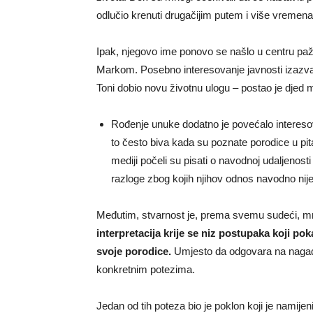
odlučio krenuti drugačijim putem i više vremena 
Ipak, njegovo ime ponovo se našlo u centru paž
Markom. Posebno interesovanje javnosti izazval
Toni dobio novu životnu ulogu – postao je djed 
Rođenje unuke dodatno je povećalo interesov
to često biva kada su poznate porodice u pita
mediji počeli su pisati o navodnoj udaljenost
razloge zbog kojih njihov odnos navodno nij
Međutim, stvarnost je, prema svemu sudeći, mn
interpretacija krije se niz postupaka koji po
svoje porodice.
Umjesto da odgovara na nagađanj
konkretnim potezima.
Jedan od tih poteza bio je poklon koji je namije