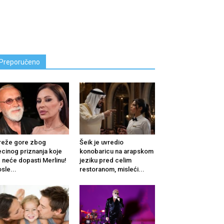
Preporučeno
reže gore zbog
Šeik je uvredio
cinog priznanja koje
konobaricu na arapskom
 neće dopasti Merlinu!
jeziku pred celim
sle...
restoranom, misleći...