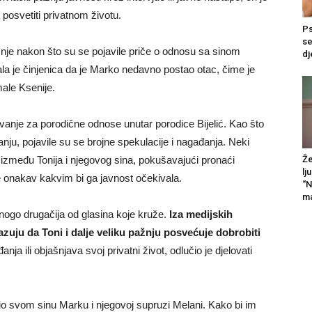
posvetiti privatnom životu.
Ps
se
nje nakon što su se pojavile priče o odnosu sa sinom
dj
a je činjenica da je Marko nedavno postao otac, čime je
male Ksenije.
anje za porodične odnose unutar porodice Bijelić. Kao što
nju, pojavile su se brojne spekulacije i nagađanja. Neki
i između Tonija i njegovog sina, pokušavajući pronaći
Že
lj
e onakav kakvim bi ga javnost očekivala.
“N
ma
ogo drugačija od glasina koje kruže.
Iza medijskih
kazuju da Toni i dalje veliku pažnju posvećuje dobrobiti
a ili objašnjava svoj privatni život, odlučio je djelovati
nio svom sinu Marku i njegovoj supruzi Melani. Kako bi im