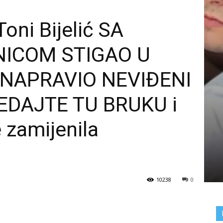
oni Bijelić SA
ICOM STIGAO U
 NAPRAVIO NEVIĐENI
EDAJTE TU BRUKU i
e zamijenila
10238
0