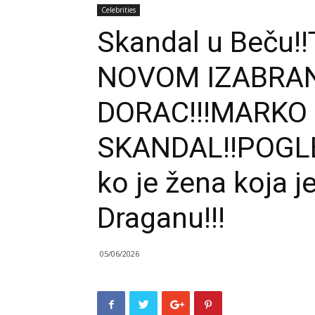
Celebrities
Skandal u Beču!!T
NOVOM IZABRAN
DORAC!!!MARKO
SKANDAL!!POGL
ko je žena koja j
Draganu!!!
05/06/2026