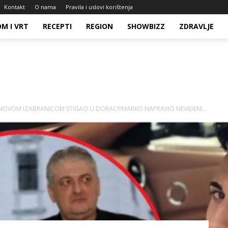
Kontakt
O nama
Pravila i uslovi korištenja
M I VRT
RECEPTI
REGION
SHOWBIZZ
ZDRAVLJE
 SA NOVOM IZABRANICOM STIGAO U DORAC!!!MARKO NAPRAVIO NEVIĐENI...