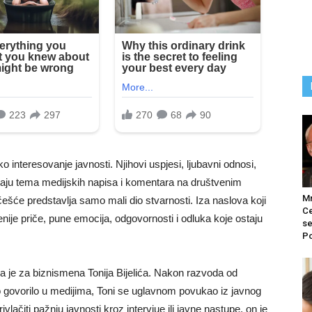
ko interesovanje javnosti. Njihovi uspjesi, ljubavni odnosi,
staju tema medijskih napisa i komentara na društvenim
M
ešće predstavlja samo mali dio stvarnosti. Iza naslova koji
Ce
ije priče, pune emocija, odgovornosti i odluka koje ostaju
se
Po
a je za biznismena Tonija Bijelića. Nakon razvoda od
govorilo u medijima, Toni se uglavnom povukao iz javnog
vlačiti pažnju javnosti kroz intervjue ili javne nastupe, on je