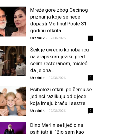
Mreže gore zbog Cecinog
priznanja koje se neće
dopasti Merlinu! Posle 31
godinu otkrila...
Urednik
-
07/08/2026
0
Šeik je uvredio konobaricu
na arapskom jeziku pred
celim restoranom, misleći
da je ona...
Urednik
-
07/08/2026
0
Psiholozi otkrili po čemu se
jedinci razlikuju od djece
koja imaju braću i sestre
Urednik
-
07/08/2026
0
Dino Merlin se liječio na
psihijatriji: “Bio sam kao