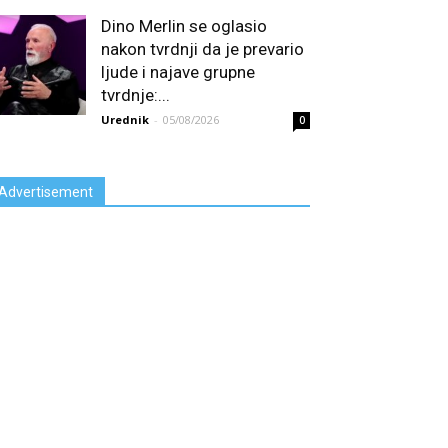
Dino Merlin se oglasio
nakon tvrdnji da je prevario
ljude i najave grupne
tvrdnje:...
Urednik
-
05/08/2026
0
Advertisement