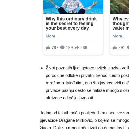
Život poznatih ljudi gotovo uvijek izaziva veli
porodične odluke i privatni trenuci često po
mrežama. Međutim, ono što javnost vidi najč
privlače pažnju često se nalaze mnogo složen
skrivene od očiju javnosti.
Jedna od takvih priča posljednjih mjeseci vezan
pjevačice Dragane Mirković, o kojem se mnogo 
života. Dok su mnogi očekivali da će nastaviti pri