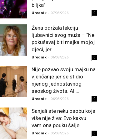
biljka”
Urednik
-
07/08/2026
0
Žena održala lekciju
ljubavnici svog muža – “Ne
pokušavaj biti majka mojoj
djeci, jer...
Urednik
-
06/08/2026
0
Nije pozvao svoju majku na
vjenčanje jer se stidio
njenog jednostavnog
seoskog života. Ali...
Urednik
-
06/08/2026
0
Sanjali ste neku osobu koja
više nije živa: Evo kakvu
vam ona pouku šalje
Urednik
-
05/08/2026
0