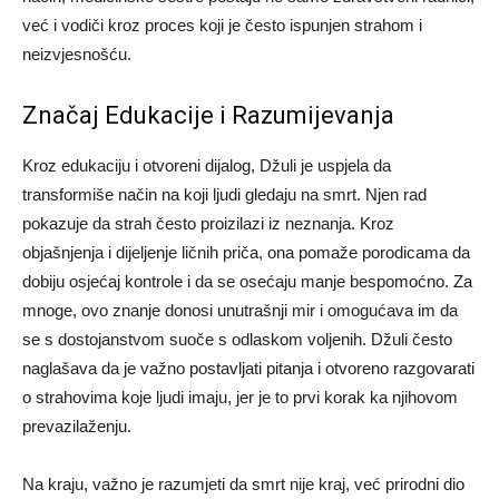
već i vodiči kroz proces koji je često ispunjen strahom i
neizvjesnošću.
Značaj Edukacije i Razumijevanja
Kroz edukaciju i otvoreni dijalog, Džuli je uspjela da
transformiše način na koji ljudi gledaju na smrt. Njen rad
pokazuje da strah često proizilazi iz neznanja. Kroz
objašnjenja i dijeljenje ličnih priča, ona pomaže porodicama da
dobiju osjećaj kontrole i da se osećaju manje bespomoćno.
Za
mnoge, ovo znanje donosi unutrašnji mir i omogućava im da
se s dostojanstvom suoče s odlaskom voljenih. Džuli često
naglašava da je važno postavljati pitanja i otvoreno razgovarati
o strahovima koje ljudi imaju, jer je to prvi korak ka njihovom
prevazilaženju.
Na kraju, važno je razumjeti da smrt nije kraj, već prirodni dio