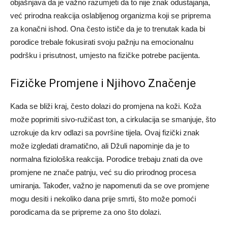
objašnjava da je važno razumjeti da to nije znak odustajanja,
već prirodna reakcija oslabljenog organizma koji se priprema
za konačni ishod. Ona često ističe da je to trenutak kada bi
porodice trebale fokusirati svoju pažnju na emocionalnu
podršku i prisutnost, umjesto na fizičke potrebe pacijenta.
Fizičke Promjene i Njihovo Značenje
Kada se bliži kraj, često dolazi do promjena na koži. Koža
može poprimiti sivo-ružičast ton, a cirkulacija se smanjuje, što
uzrokuje da krv odlazi sa površine tijela. Ovaj fizički znak
može izgledati dramatično, ali Džuli napominje da je to
normalna fiziološka reakcija. Porodice trebaju znati da ove
promjene ne znače patnju, već su dio prirodnog procesa
umiranja. Također, važno je napomenuti da se ove promjene
mogu desiti i nekoliko dana prije smrti, što može pomoći
porodicama da se pripreme za ono što dolazi.