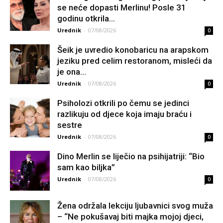
se neće dopasti Merlinu! Posle 31
godinu otkrila...
Urednik
-
07/08/2026
0
Šeik je uvredio konobaricu na arapskom
jeziku pred celim restoranom, misleći da
je ona...
Urednik
-
07/08/2026
0
Psiholozi otkrili po čemu se jedinci
razlikuju od djece koja imaju braću i
sestre
Urednik
-
07/08/2026
0
Dino Merlin se liječio na psihijatriji: “Bio
sam kao biljka”
Urednik
-
07/08/2026
0
Žena održala lekciju ljubavnici svog muža
– “Ne pokušavaj biti majka mojoj djeci,