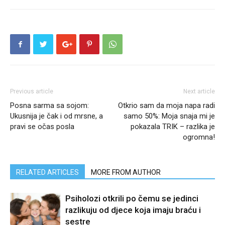
Previous article
Next article
Posna sarma sa sojom:
Otkrio sam da moja napa radi
Ukusnija je čak i od mrsne, a
samo 50%: Moja snaja mi je
pravi se očas posla
pokazala TRIK – razlika je
ogromna!
RELATED ARTICLES
MORE FROM AUTHOR
Psiholozi otkrili po čemu se jedinci
razlikuju od djece koja imaju braću i
sestre