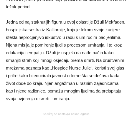
težak period.
Jedna od najistaknutijih figura u ovoj oblasti je Džuli Mekfaden,
hospicijska sestra iz Kalifornije, koja je tokom svoje karijere
stekla neprocjenjivo iskustvo u radu s umirućim pacijentima.
Njena misija je pomirenje ljudi s procesom umiranja, i to kroz
edukaciju i empatiju. Džuli je uspjela da nađe način kako
smanjiti strah koji mnogi osjećaju prema smrti. Na društvenim
mrežama poznata kao „Hospice Nurse Julie“, koristi svoj glas
i priče kako bi educirala javnost o tome šta se dešava kada
život dođe do kraja. Njen angažman u raznim zajednicama,
kao i njene radionice, pomažu mnogim ljudima da preispitaju
svoja uvjerenja o smrti i umiranju.
Sadržaj se nastavlja nakon oglasa