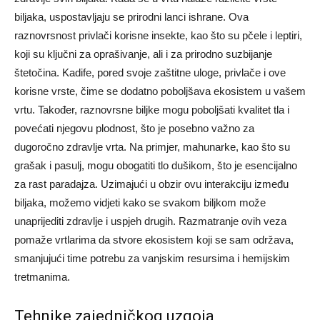
biljaka, uspostavljaju se prirodni lanci ishrane. Ova
raznovrsnost privlači korisne insekte, kao što su pčele i leptiri,
koji su ključni za oprašivanje, ali i za prirodno suzbijanje
štetočina.
Kadife, pored svoje zaštitne uloge, privlače i ove
korisne vrste, čime se dodatno poboljšava ekosistem u vašem
vrtu. Također, raznovrsne biljke mogu poboljšati kvalitet tla i
povećati njegovu plodnost, što je posebno važno za
dugoročno zdravlje vrta.
Na primjer, mahunarke, kao što su
grašak i pasulj, mogu obogatiti tlo dušikom, što je esencijalno
za rast paradajza. Uzimajući u obzir ovu interakciju između
biljaka, možemo vidjeti kako se svakom biljkom može
unaprijediti zdravlje i uspjeh drugih.
Razmatranje ovih veza
pomaže vrtlarima da stvore ekosistem koji se sam održava,
smanjujući time potrebu za vanjskim resursima i hemijskim
tretmanima.
Tehnike zajedničkog uzgoja