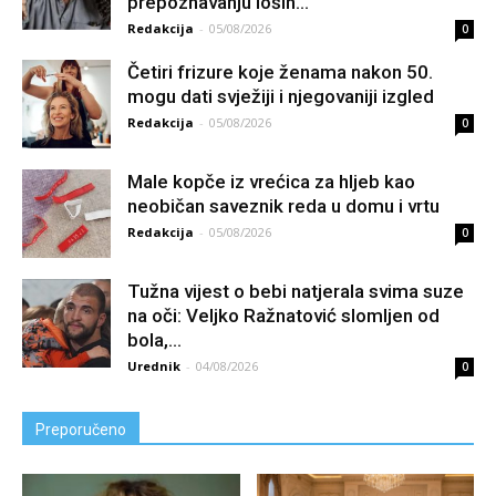
prepoznavanju loših...
Redakcija
-
05/08/2026
0
Četiri frizure koje ženama nakon 50.
mogu dati svježiji i njegovaniji izgled
Redakcija
-
05/08/2026
0
Male kopče iz vrećica za hljeb kao
neobičan saveznik reda u domu i vrtu
Redakcija
-
05/08/2026
0
Tužna vijest o bebi natjerala svima suze
na oči: Veljko Ražnatović slomljen od
boIa,...
Urednik
-
04/08/2026
0
Preporučeno