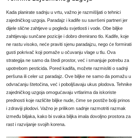
Kada planirate sadnju u vrtu, važno je razmišljati o tehnici
zajedničkog uzgoja. Paradajz i kadife su savršeni partneri jer
dijele slične zahtjeve u pogledu svjetlosti i vode. Obe biljke
zahtijevaju sunčane pozicije i dobro drenirano tlo.
Kadife, koje
ne rastu visoko, neće praviti sjenu paradajzu, nego će formirati
gusti pokrivač koji pomaže u očuvanju vlage u tlu. Ova
strategija ne samo da štedi prostor, već i smanjuje potrebu za
upotrebom pesticida.
Pored kadifa, možete razmisliti o sadnji
peršuna ili celer uz paradajz. Ove biljke ne samo da pomažu u
odvraćanju štetočina, već i poboljšavaju ukus plodova. Tehnike
zajedničkog uzgoja omogućavaju vrtlarima da iskoriste
prednosti koje različite biljke nude, čime se postiže bolji prinos
i zdraviji plodovi.
Važno je prilikom sadnje razmotriti razmak
između biljaka, kako bi svaka biljka imala dovoljno prostora za
rast i razvijanje svojih korena.