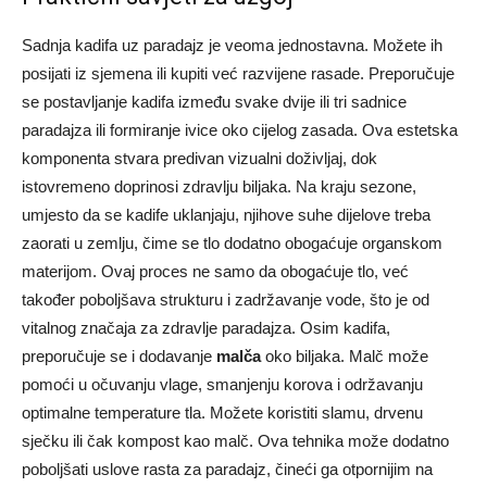
Sadnja kadifa uz paradajz je veoma jednostavna. Možete ih
posijati iz sjemena ili kupiti već razvijene rasade. Preporučuje
se postavljanje kadifa između svake dvije ili tri sadnice
paradajza ili formiranje ivice oko cijelog zasada. Ova estetska
komponenta stvara predivan vizualni doživljaj, dok
istovremeno doprinosi zdravlju biljaka.
Na kraju sezone,
umjesto da se kadife uklanjaju, njihove suhe dijelove treba
zaorati u zemlju, čime se tlo dodatno obogaćuje organskom
materijom. Ovaj proces ne samo da obogaćuje tlo, već
također poboljšava strukturu i zadržavanje vode, što je od
vitalnog značaja za zdravlje paradajza.
Osim kadifa,
preporučuje se i dodavanje
malča
oko biljaka. Malč može
pomoći u očuvanju vlage, smanjenju korova i održavanju
optimalne temperature tla. Možete koristiti slamu, drvenu
sječku ili čak kompost kao malč. Ova tehnika može dodatno
poboljšati uslove rasta za paradajz, čineći ga otpornijim na