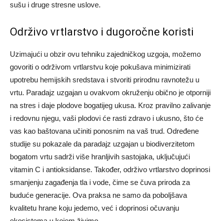
sušu i druge stresne uslove.
Održivo vrtlarstvo i dugoročne koristi
Uzimajući u obzir ovu tehniku zajedničkog uzgoja, možemo
govoriti o održivom vrtlarstvu koje pokušava minimizirati
upotrebu hemijskih sredstava i stvoriti prirodnu ravnotežu u
vrtu. Paradajz uzgajan u ovakvom okruženju obično je otporniji
na stres i daje plodove bogatijeg ukusa.
Kroz pravilno zalivanje
i redovnu njegu, vaši plodovi će rasti zdravo i ukusno, što će
vas kao baštovana učiniti ponosnim na vaš trud.
Određene
studije su pokazale da paradajz uzgajan u biodiverzitetom
bogatom vrtu sadrži više hranljivih sastojaka, uključujući
vitamin C i antioksidanse. Također, održivo vrtlarstvo doprinosi
smanjenju zagađenja tla i vode, čime se čuva priroda za
buduće generacije.
Ova praksa ne samo da poboljšava
kvalitetu hrane koju jedemo, već i doprinosi očuvanju
ekosistema u kojem živimo.