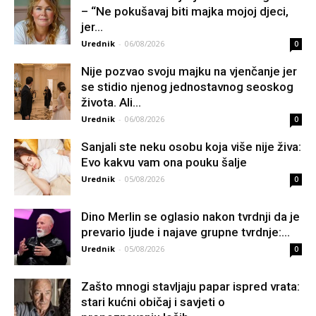
– “Ne pokušavaj biti majka mojoj djeci,
jer...
Urednik
-
06/08/2026
0
Nije pozvao svoju majku na vjenčanje jer
se stidio njenog jednostavnog seoskog
života. Ali...
Urednik
-
06/08/2026
0
Sanjali ste neku osobu koja više nije živa:
Evo kakvu vam ona pouku šalje
Urednik
-
05/08/2026
0
Dino Merlin se oglasio nakon tvrdnji da je
prevario ljude i najave grupne tvrdnje:...
Urednik
-
05/08/2026
0
Zašto mnogi stavljaju papar ispred vrata:
stari kućni običaj i savjeti o