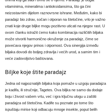
vitaminima, mineralima i antioksidansima, što ga čini
neizostavnim dijelom raznovrsne ishrane. Međutim, kako bi
paradajz bio zdrav, sočan i otporan na štetočine, vrlo je važno
znati koje druge biljke mogu pozitivno uticati na njegov rast. U
ovom članku istražit ćemo kako kombinacija različitih biljaka
može stvoriti harmonično okruženje za paradajz, čime se
povećava njegov prinos i otpornost. Ova sinergija između
biljaka dovodi do boljeg zdravlja i većih urod, a samim tim i
veće zadovoljstvo baštovana.
Biljke koje štite paradajz
Jedna od najpoznatijih biljaka koja pomaže u uzgoju paradajza
je kadifa, ili stručnije, Tagetes. Ova biljka ne samo da dodaje
boju i živost vašem vrtu, već i igra ključnu ulogu u zaštiti
paradajza od štetočina. Kadife su poznate po tome što
ispuštaju mirise koji odbacuju mnoge insekte, poput belih