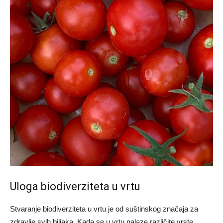
Uloga biodiverziteta u vrtu
Stvaranje biodiverziteta u vrtu je od suštinskog značaja za
zdravlje svih biljaka. Kada se u vrtu nalaze različite vrste