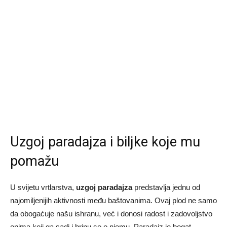
Uzgoj paradajza i biljke koje mu
pomažu
U svijetu vrtlarstva,
uzgoj paradajza
predstavlja jednu od
najomiljenijih aktivnosti među baštovanima. Ovaj plod ne samo
da obogaćuje našu ishranu, već i donosi radost i zadovoljstvo
onima koji ga sadi i brinu se o njemu. Paradajz je bogat