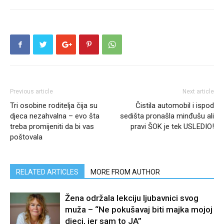
Previous article
Next article
Tri osobine roditelja čija su
Čistila automobil i ispod
djeca nezahvalna – evo šta
sedišta pronašla minđušu ali
treba promijeniti da bi vas
pravi ŠOK je tek USLEDIO!
poštovala
RELATED ARTICLES
MORE FROM AUTHOR
Žena održala lekciju ljubavnici svog
muža – “Ne pokušavaj biti majka mojoj
djeci, jer sam to JA”