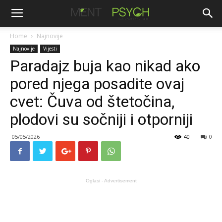
Home
Najnovije
Najnovije
Vijesti
Paradajz buja kao nikad ako
pored njega posadite ovaj
cvet: Čuva od štetočina,
plodovi su sočniji i otporniji
05/05/2026
40
0
Oglasi - Advertisement