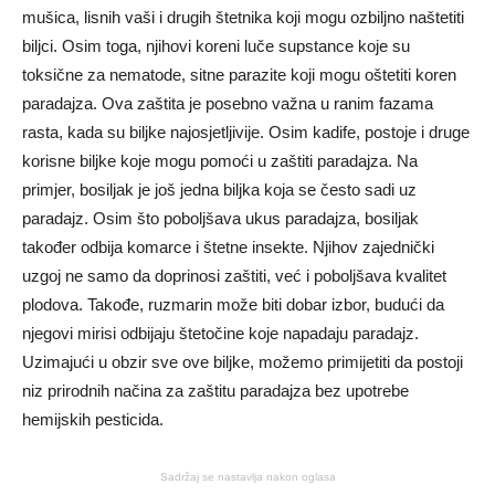
mušica, lisnih vaši i drugih štetnika koji mogu ozbiljno naštetiti
biljci. Osim toga, njihovi koreni luče supstance koje su
toksične za nematode, sitne parazite koji mogu oštetiti koren
paradajza. Ova zaštita je posebno važna u ranim fazama
rasta, kada su biljke najosjetljivije. Osim kadife, postoje i druge
korisne biljke koje mogu pomoći u zaštiti paradajza. Na
primjer, bosiljak je još jedna biljka koja se često sadi uz
paradajz. Osim što poboljšava ukus paradajza, bosiljak
također odbija komarce i štetne insekte. Njihov zajednički
uzgoj ne samo da doprinosi zaštiti, već i poboljšava kvalitet
plodova. Takođe, ruzmarin može biti dobar izbor, budući da
njegovi mirisi odbijaju štetočine koje napadaju paradajz.
Uzimajući u obzir sve ove biljke, možemo primijetiti da postoji
niz prirodnih načina za zaštitu paradajza bez upotrebe
hemijskih pesticida.
Sadržaj se nastavlja nakon oglasa