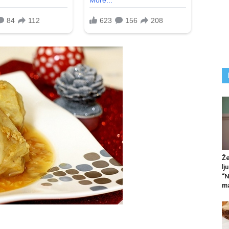
Že
lj
“N
ma