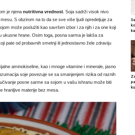
jom je njena
nutritivna vrednost
. Soja sadrži visok nivo
om mesu. S obzirom na to da se sve više ljudi opredeljuje za
Sa
ko
jom može poslužiti kao savršen izbor i za njih i za one koji
ka
iču ukusne hrane. Osim toga, posna sarma je lakša za
ji pate od probavnih smetnji ili jednostavno žele zdraviju
alne aminokiseline, kao i mnoge vitamine i minerale, jasno
konzumacija soje povezuje se sa smanjenjem rizika od raznih
Za
pa
Uključivanje posne sarme sa sojom u vašu ishranu može biti
ku
e hranljive materije bez mesa.