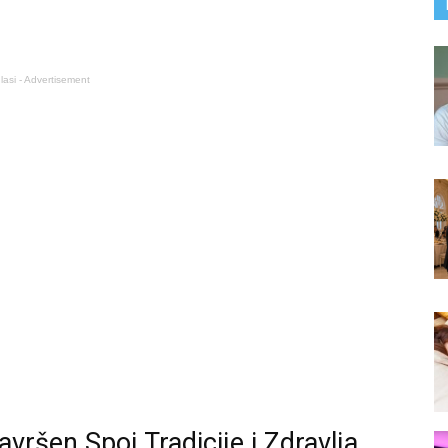
lasi - Advertisement
ršen Spoj Tradicije i Zdravlja