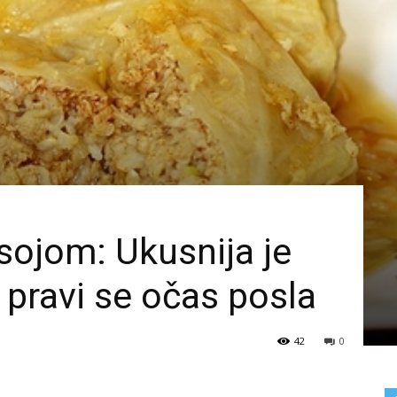
ojom: Ukusnija je
 pravi se očas posla
42
0