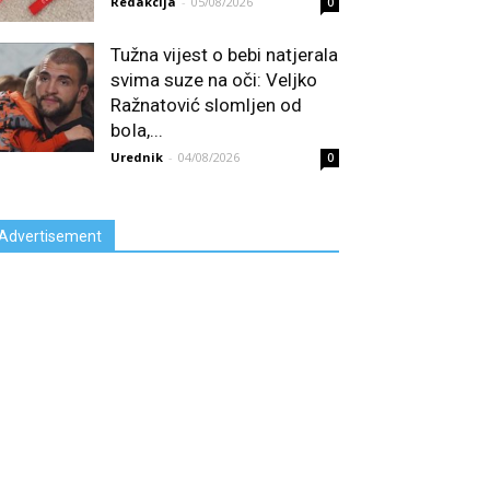
Redakcija
-
05/08/2026
0
Tužna vijest o bebi natjerala
svima suze na oči: Veljko
Ražnatović slomljen od
boIa,...
Urednik
-
04/08/2026
0
Advertisement