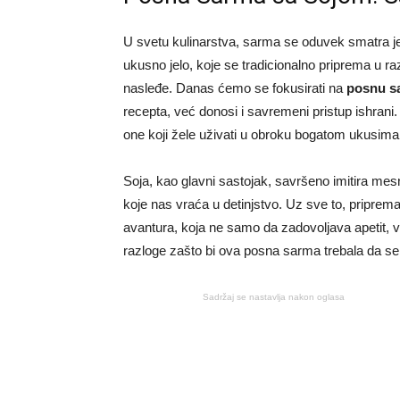
U svetu kulinarstva, sarma se oduvek smatra je
ukusno jelo, koje se tradicionalno priprema u raz
nasleđe. Danas ćemo se fokusirati na
posnu s
recepta, već donosi i savremeni pristup ishrani.
one koji žele uživati u obroku bogatom ukusima
Soja, kao glavni sastojak, savršeno imitira mes
koje nas vraća u detinjstvo. Uz sve to, pripr
avantura, koja ne samo da zadovoljava apetit, v
razloge zašto bi ova posna sarma trebala da se 
Sadržaj se nastavlja nakon oglasa