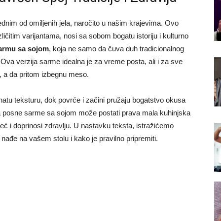
dnim od omiljenih jela, naročito u našim krajevima. Ovo
ličitim varijantama, nosi sa sobom bogatu istoriju i kulturno
armu sa sojom
, koja ne samo da čuva duh tradicionalnog
 Ova verzija sarme idealna je za vreme posta, ali i za sve
, a da pritom izbegnu meso.
natu teksturu, dok povrće i začini pružaju bogatstvo okusa
ema posne sarme sa sojom može postati prava mala kuhinjska
eć i doprinosi zdravlju. U nastavku teksta, istražićemo
nađe na vašem stolu i kako je pravilno pripremiti.