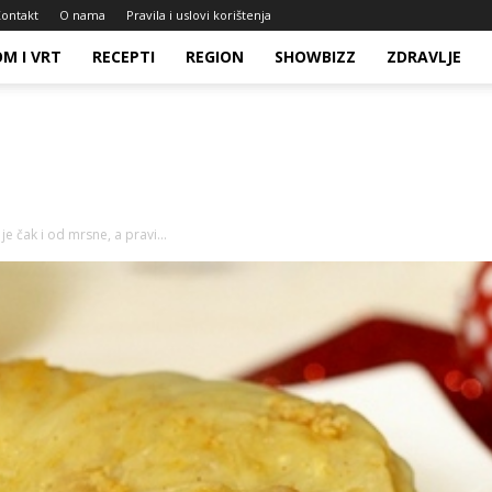
ontakt
O nama
Pravila i uslovi korištenja
M I VRT
RECEPTI
REGION
SHOWBIZZ
ZDRAVLJE
e čak i od mrsne, a pravi...