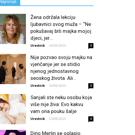
Najnovije
Žena održala lekciju
ljubavnici svog muža – “Ne
pokušavaj biti majka mojoj
djeci, jer...
Urednik
-
06/08/2026
0
Nije pozvao svoju majku na
vjenčanje jer se stidio
njenog jednostavnog
seoskog života. Ali...
Urednik
-
06/08/2026
0
Sanjali ste neku osobu koja
više nije živa: Evo kakvu
vam ona pouku šalje
Urednik
-
05/08/2026
0
Dino Merlin se oglasio