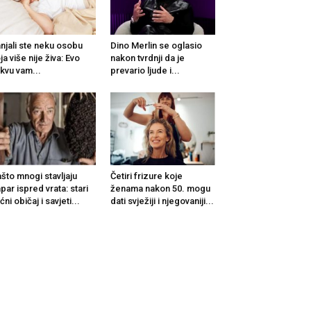
njali ste neku osobu
Dino Merlin se oglasio
ja više nije živa: Evo
nakon tvrdnji da je
kvu vam...
prevario ljude i...
što mnogi stavljaju
Četiri frizure koje
par ispred vrata: stari
ženama nakon 50. mogu
ćni običaj i savjeti...
dati svježiji i njegovaniji...