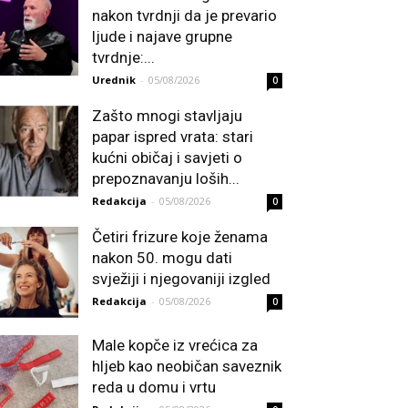
nakon tvrdnji da je prevario
ljude i najave grupne
tvrdnje:...
Urednik
-
05/08/2026
0
Zašto mnogi stavljaju
papar ispred vrata: stari
kućni običaj i savjeti o
prepoznavanju loših...
Redakcija
-
05/08/2026
0
Četiri frizure koje ženama
nakon 50. mogu dati
svježiji i njegovaniji izgled
Redakcija
-
05/08/2026
0
Male kopče iz vrećica za
hljeb kao neobičan saveznik
reda u domu i vrtu