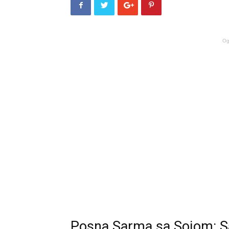
Og
Posna Sarma sa Sojom: Sav