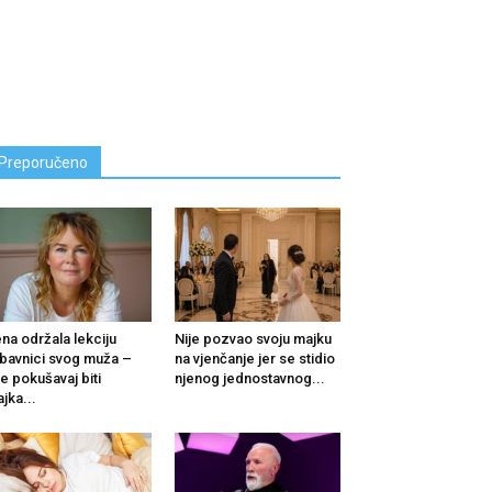
Preporučeno
na održala lekciju
Nije pozvao svoju majku
ubavnici svog muža –
na vjenčanje jer se stidio
e pokušavaj biti
njenog jednostavnog...
jka...