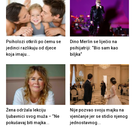
Psiholozi otkrili po čemu se
Dino Merlin se liječio na
jedinci razlikuju od djece
psihijatriji: “Bio sam kao
koja imaju...
biljka”
Žena održala lekciju
Nije pozvao svoju majku na
ljubavnici svog muža – “Ne
vjenčanje jer se stidio njenog
pokušavaj biti majka...
jednostavnog...