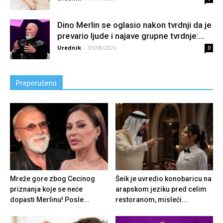
Dino Merlin se oglasio nakon tvrdnji da je
prevario ljude i najave grupne tvrdnje:...
Urednik
-
05/08/2026
0
Preporučeno
Mreže gore zbog Cecinog
Šeik je uvredio konobaricu na
priznanja koje se neće
arapskom jeziku pred celim
dopasti Merlinu! Posle...
restoranom, misleći...