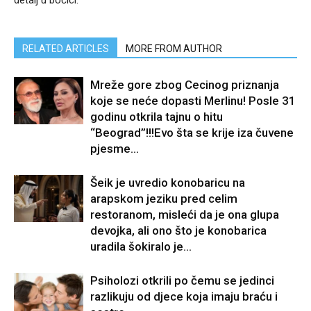
RELATED ARTICLES
MORE FROM AUTHOR
Mreže gore zbog Cecinog priznanja
koje se neće dopasti Merlinu! Posle 31
godinu otkrila tajnu o hitu
“Beograd”!!!Evo šta se krije iza čuvene
pjesme...
Šeik je uvredio konobaricu na
arapskom jeziku pred celim
restoranom, misleći da je ona glupa
devojka, ali ono što je konobarica
uradila šokiralo je...
Psiholozi otkrili po čemu se jedinci
razlikuju od djece koja imaju braću i