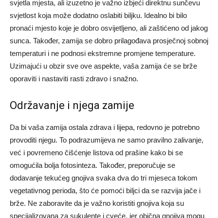
svjetla mjesta, ali izuzetno je važno izbjeći direktnu sunčevu
svjetlost koja može dodatno oslabiti biljku. Idealno bi bilo
pronaći mjesto koje je dobro osvijetljeno, ali zaštićeno od jakog
sunca.
Također, zamija se dobro prilagođava prosječnoj sobnoj
temperaturi i ne podnosi ekstremne promjene temperature.
Uzimajući u obzir sve ove aspekte, vaša zamija će se brže
oporaviti i nastaviti rasti zdravo i snažno.
Održavanje i njega zamije
Da bi vaša zamija ostala zdrava i lijepa, redovno je potrebno
provoditi njegu. To podrazumijeva ne samo pravilno zalivanje,
već i povremeno čišćenje listova od prašine kako bi se
omogućila bolja fotosinteza.
Također, preporučuje se
dodavanje tekućeg gnojiva svaka dva do tri mjeseca tokom
vegetativnog perioda, što će pomoći biljci da se razvija jače i
brže. Ne zaboravite da je važno koristiti gnojiva koja su
specijalizovana za sukulente i cveće, jer obična gnojiva mogu