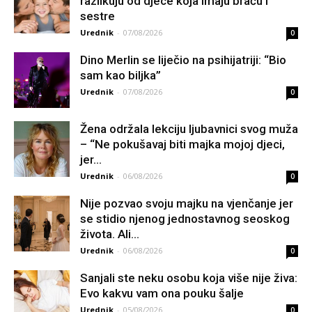
razlikuju od djece koja imaju braću i
sestre
Urednik
-
07/08/2026
0
Dino Merlin se liječio na psihijatriji: “Bio
sam kao biljka”
Urednik
-
07/08/2026
0
Žena održala lekciju ljubavnici svog muža
– “Ne pokušavaj biti majka mojoj djeci,
jer...
Urednik
-
06/08/2026
0
Nije pozvao svoju majku na vjenčanje jer
se stidio njenog jednostavnog seoskog
života. Ali...
Urednik
-
06/08/2026
0
Sanjali ste neku osobu koja više nije živa:
Evo kakvu vam ona pouku šalje
Urednik
-
05/08/2026
0