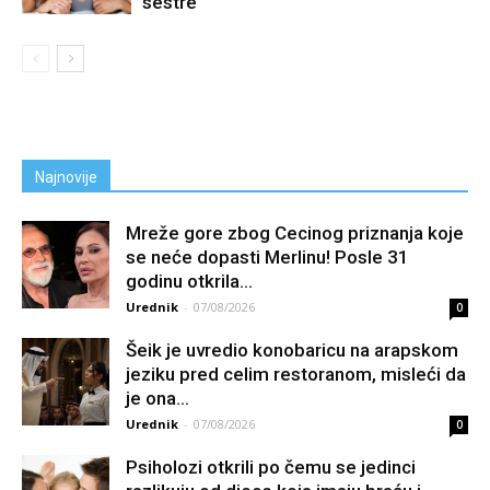
sestre
Najnovije
Mreže gore zbog Cecinog priznanja koje
se neće dopasti Merlinu! Posle 31
godinu otkrila...
Urednik
-
07/08/2026
0
Šeik je uvredio konobaricu na arapskom
jeziku pred celim restoranom, misleći da
je ona...
Urednik
-
07/08/2026
0
Psiholozi otkrili po čemu se jedinci