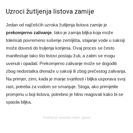
Uzroci žutljenja listova zamije
Jedan od najčešćih uzroka žutljenja listova zamije je
prekomjerno zalivanje
. Iako je zamija biljka koja može
tolerisati povremeno sušenje zemljišta, stajanje vode u saksiji
može dovesti do truljenja korijena. Ovaj proces se često
manifestuje tako što listovi postaju žuti, a zatim se mogu
uvenuti i opadati. Prekomjerno zalivanje može se dogoditi
zbog nedostatka drenaže u saksiji ili zbog prečestog zalivanja.
Na primjer, zimi, kada je manje svjetlosti i biljka usporava svoj
rast, potreba za vodom se smanjuje. Stoga, ako primijetite
promjenu u boji listova, potrebno je hitno reagovati kako bi se
spasila biljka.
Sadržaj se nastavlja nakon oglasa