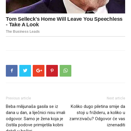
Previous article
Next article
Beba milijunaša gasila se iz
Koliko dugo piletina smije da
dana u dan, a liječnici nisu imali
stoji u frižideru, a koliko u
odgovor. Samo je žena koja je
zamrzivaču? Odgovor će vas
čistila podove primijetila kobni
iznenaditi
detalj u bočici.