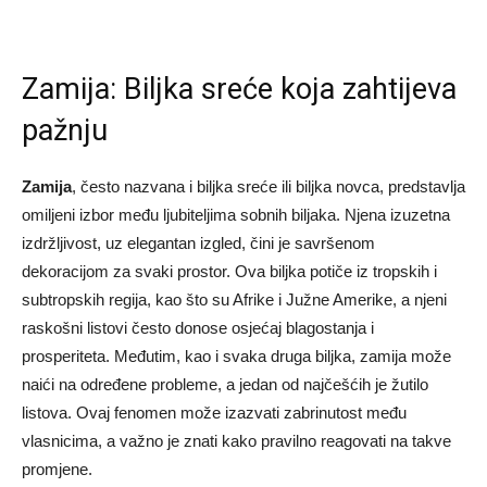
Zamija: Biljka sreće koja zahtijeva
pažnju
Zamija
, često nazvana i biljka sreće ili biljka novca, predstavlja
omiljeni izbor među ljubiteljima sobnih biljaka. Njena izuzetna
izdržljivost, uz elegantan izgled, čini je savršenom
dekoracijom za svaki prostor. Ova biljka potiče iz tropskih i
subtropskih regija, kao što su Afrike i Južne Amerike, a njeni
raskošni listovi često donose osjećaj blagostanja i
prosperiteta. Međutim, kao i svaka druga biljka, zamija može
naići na određene probleme, a jedan od najčešćih je žutilo
listova. Ovaj fenomen može izazvati zabrinutost među
vlasnicima, a važno je znati kako pravilno reagovati na takve
promjene.