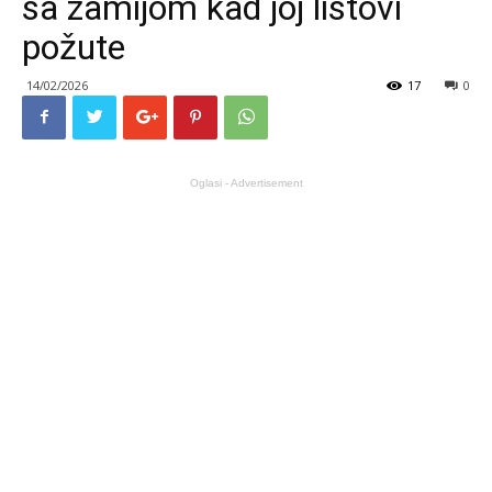
sa zamijom kad joj listovi
požute
14/02/2026
17
0
Oglasi - Advertisement