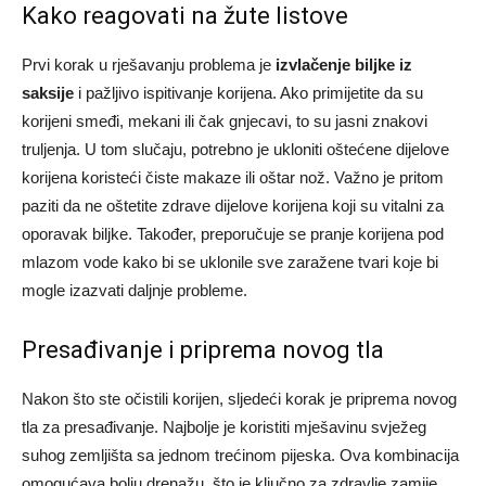
Kako reagovati na žute listove
Prvi korak u rješavanju problema je
izvlačenje biljke iz
saksije
i pažljivo ispitivanje korijena. Ako primijetite da su
korijeni smeđi, mekani ili čak gnjecavi, to su jasni znakovi
truljenja. U tom slučaju, potrebno je ukloniti oštećene dijelove
korijena koristeći čiste makaze ili oštar nož. Važno je pritom
paziti da ne oštetite zdrave dijelove korijena koji su vitalni za
oporavak biljke. Također, preporučuje se pranje korijena pod
mlazom vode kako bi se uklonile sve zaražene tvari koje bi
mogle izazvati daljnje probleme.
Presađivanje i priprema novog tla
Nakon što ste očistili korijen, sljedeći korak je priprema novog
tla za presađivanje. Najbolje je koristiti mješavinu svježeg
suhog zemljišta sa jednom trećinom pijeska. Ova kombinacija
omogućava bolju drenažu, što je ključno za zdravlje zamije.