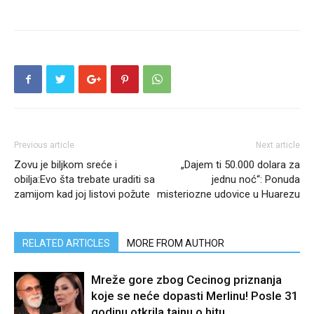
Previous article
Next article
Zovu je biljkom sreće i
„Dajem ti 50.000 dolara za
obilja:Evo šta trebate uraditi sa
jednu noć“: Ponuda
zamijom kad joj listovi požute
misteriozne udovice u Huarezu
RELATED ARTICLES
MORE FROM AUTHOR
Mreže gore zbog Cecinog priznanja
koje se neće dopasti Merlinu! Posle 31
godinu otkrila tajnu o hitu