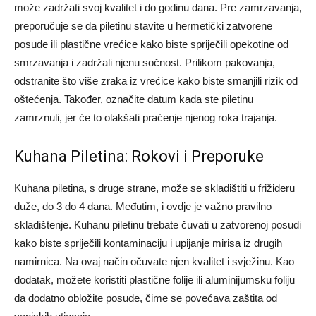
može zadržati svoj kvalitet i do godinu dana. Pre zamrzavanja,
preporučuje se da piletinu stavite u hermetički zatvorene
posude ili plastične vrećice kako biste spriječili opekotine od
smrzavanja i zadržali njenu sočnost. Prilikom pakovanja,
odstranite što više zraka iz vrećice kako biste smanjili rizik od
oštećenja. Također, označite datum kada ste piletinu
zamrznuli, jer će to olakšati praćenje njenog roka trajanja.
Kuhana Piletina: Rokovi i Preporuke
Kuhana piletina, s druge strane, može se skladištiti u frižideru
duže, do 3 do 4 dana. Međutim, i ovdje je važno pravilno
skladištenje. Kuhanu piletinu trebate čuvati u zatvorenoj posudi
kako biste spriječili kontaminaciju i upijanje mirisa iz drugih
namirnica. Na ovaj način očuvate njen kvalitet i svježinu. Kao
dodatak, možete koristiti plastične folije ili aluminijumsku foliju
da dodatno obložite posude, čime se povećava zaštita od