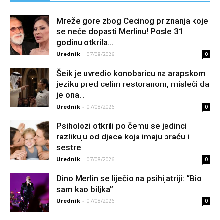
Mreže gore zbog Cecinog priznanja koje
se neće dopasti Merlinu! Posle 31
godinu otkrila...
Urednik
-
07/08/2026
0
Šeik je uvredio konobaricu na arapskom
jeziku pred celim restoranom, misleći da
je ona...
Urednik
-
07/08/2026
0
Psiholozi otkrili po čemu se jedinci
razlikuju od djece koja imaju braću i
sestre
Urednik
-
07/08/2026
0
Dino Merlin se liječio na psihijatriji: “Bio
sam kao biljka”
Urednik
-
07/08/2026
0