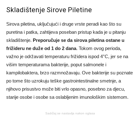
Skladištenje Sirove Piletine
Sirova piletina, uključujući i druge vrste peradi kao što su
puretina i patka, zahtijeva poseban pristup kada je u pitanju
skladištenje.
Preporučuje se da sirova piletina ostane u
frižideru ne duže od 1 do 2 dana
. Tokom ovog perioda,
važno je održavati temperaturu frižidera ispod 4°C, jer se na
višim temperaturama bakterije, poput salmonele i
kampilobaktera, brzo razmnožavaju. Ove bakterije su poznate
po tome što uzrokuju teške gastrointestinalne smetnje, a
njihovo prisustvo može biti vrlo opasno, posebno za djecu,
starije osobe i osobe sa oslabljenim imunološkim sistemom.
Sadržaj se nastavlja nakon oglasa