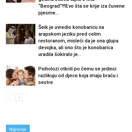
“Beograd”!!!Evo šta se krije iza čuvene
pjesme...
Šeik je uvredio konobaricu na
arapskom jeziku pred celim
restoranom, misleći da je ona glupa
devojka, ali ono što je konobarica
uradila šokiralo je...
Psiholozi otkrili po čemu se jedinci
razlikuju od djece koja imaju braću i
sestre
Najnovije