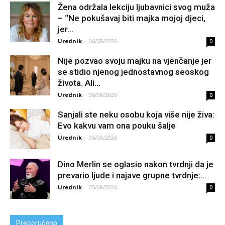
Žena održala lekciju ljubavnici svog muža
– “Ne pokušavaj biti majka mojoj djeci,
jer...
Urednik
-
06/08/2026
0
Nije pozvao svoju majku na vjenčanje jer
se stidio njenog jednostavnog seoskog
života. Ali...
Urednik
-
06/08/2026
0
Sanjali ste neku osobu koja više nije živa:
Evo kakvu vam ona pouku šalje
Urednik
-
05/08/2026
0
Dino Merlin se oglasio nakon tvrdnji da je
prevario ljude i najave grupne tvrdnje:...
Urednik
-
05/08/2026
0
Preporučeno