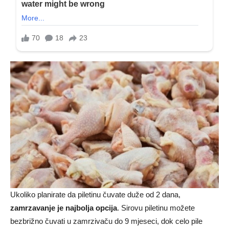
Ukoliko planirate da piletinu čuvate duže od 2 dana,
zamrzavanje je najbolja opcija
. Sirovu piletinu možete
bezbrižno čuvati u zamrzivaču do 9 mjeseci, dok celo pile