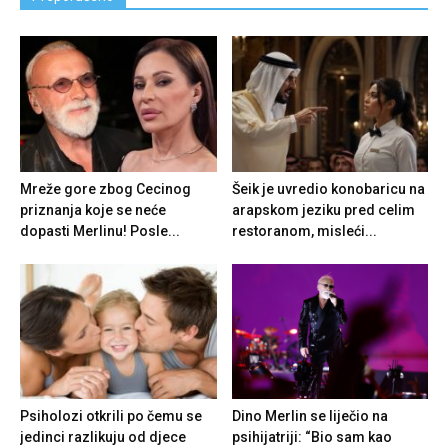
Mreže gore zbog Cecinog
Šeik je uvredio konobaricu na
priznanja koje se neće
arapskom jeziku pred celim
dopasti Merlinu! Posle...
restoranom, misleći...
Psiholozi otkrili po čemu se
Dino Merlin se liječio na
jedinci razlikuju od djece
psihijatriji: “Bio sam kao