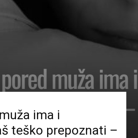
 muža ima i
baš teško prepoznati –