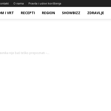
ontakt
O nama
Pravila i uslovi korištenja
M I VRT
RECEPTI
REGION
SHOWBIZZ
ZDRAVLJE
vnika nije baš teško prepoznati –...