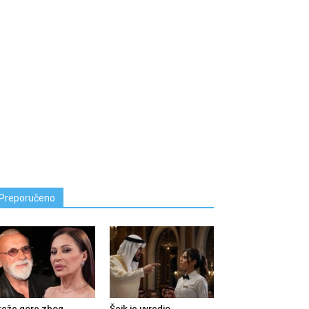
Preporučeno
reže gore zbog
Šeik je uvredio