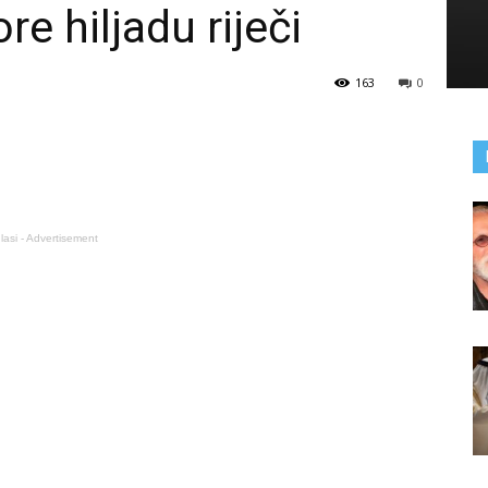
re hiljadu riječi
163
0
lasi - Advertisement