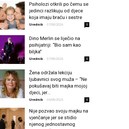
Psiholozi otkrili po čemu se
jedinci razlikuju od djece
koja imaju braću i sestre
Urednik
-
07/08/2026
0
Dino Merlin se liječio na
psihijatriji: “Bio sam kao
biljka”
Urednik
-
07/08/2026
0
Žena održala lekciju
ljubavnici svog muža – “Ne
pokušavaj biti majka mojoj
djeci, jer...
Urednik
-
06/08/2026
0
Nije pozvao svoju majku na
vjenčanje jer se stidio
njenog jednostavnog