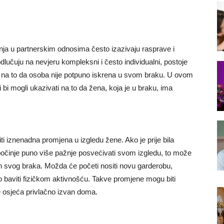
enja u partnerskim odnosima često izazivaju rasprave i
odlučuju na nevjeru kompleksni i često individualni, postoje
i na to da osoba nije potpuno iskrena u svom braku. U ovom
 bi mogli ukazivati na to da žena, koja je u braku, ima
iti iznenadna promjena u izgledu žene. Ako je prije bila
 počinje puno više pažnje posvećivati svom izgledu, to može
van svog braka. Možda će početi nositi novu garderobu,
ito baviti fizičkom aktivnošću. Takve promjene mogu biti
e osjeća privlačno izvan doma.