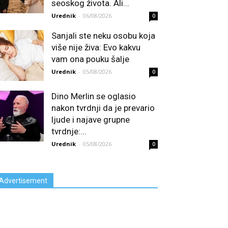
seoskog života. Ali...
Urednik
-
06/08/2026
0
Sanjali ste neku osobu koja
više nije živa: Evo kakvu
vam ona pouku šalje
Urednik
-
05/08/2026
0
Dino Merlin se oglasio
nakon tvrdnji da je prevario
ljude i najave grupne
tvrdnje:...
Urednik
-
05/08/2026
0
Advertisement