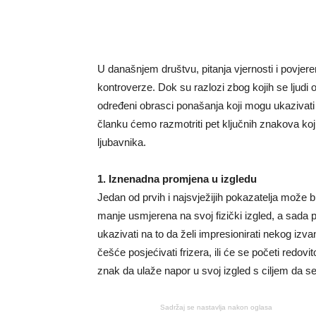
U današnjem društvu, pitanja vjernosti i povjer
kontroverze. Dok su razlozi zbog kojih se ljudi 
određeni obrasci ponašanja koji mogu ukazivat
članku ćemo razmotriti pet ključnih znakova koji
ljubavnika.
1. Iznenadna promjena u izgledu
Jedan od prvih i najsvježijih pokazatelja može b
manje usmjerena na svoj fizički izgled, a sada
ukazivati na to da želi impresionirati nekog iz
češće posjećivati frizera, ili će se početi redov
znak da ulaže napor u svoj izgled s ciljem da s
Sadržaj se nastavlja nakon oglasa