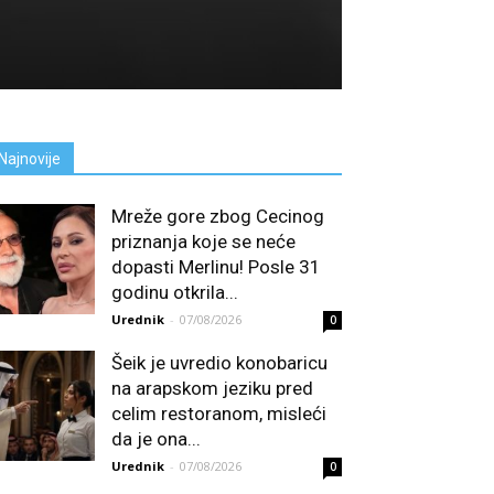
Najnovije
Mreže gore zbog Cecinog
priznanja koje se neće
dopasti Merlinu! Posle 31
godinu otkrila...
Urednik
-
07/08/2026
0
Šeik je uvredio konobaricu
na arapskom jeziku pred
celim restoranom, misleći
da je ona...
Urednik
-
07/08/2026
0