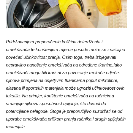
Pridržavanjem preporučenih količina deterdženta i
omekšivača te korištenjem mjerne posude može se značajno
povećati učinkovitost pranja. Osim toga, treba izbjegavati
nepravilno nanošenje omekšivača na određene tkanine.
Iako
omekšivači mogu biti korisni za povećanje mekoće odjeće,
njihova primjena na osjetljivim tkaninama poput mikrofibre,
elastina ili sportskih materijala može ugroziti učinkovitost ovih
tekstila. Na primjer, korištenje omekšivača na ručnicima
smanjuje njihovu sposobnost upijanja, što dovodi do
potencijalne nelagode. Stoga je preporučljivo suzdržati se od
uporabe omekšivača prilikom pranja ručnika i drugih upijajućih
materijala.