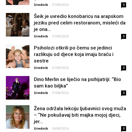
Urednik
-
07/08/2026
0
Šeik je uvredio konobaricu na arapskom
jeziku pred celim restoranom, misleći da
je ona...
Urednik
-
07/08/2026
0
Psiholozi otkrili po čemu se jedinci
razlikuju od djece koja imaju braću i
sestre
Urednik
-
07/08/2026
0
Dino Merlin se liječio na psihijatriji: “Bio
sam kao biljka”
Urednik
-
07/08/2026
0
Žena održala lekciju ljubavnici svog muža
– “Ne pokušavaj biti majka mojoj djeci,
jer...
Urednik
-
06/08/2026
0