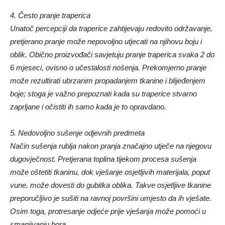
4. Često pranje traperica
Unatoč percepciji da traperice zahtijevaju redovito održavanje,
pretjerano pranje može nepovoljno utjecati na njihovu boju i
oblik. Obično proizvođači savjetuju pranje traperica svaka 2 do
6 mjeseci, ovisno o učestalosti nošenja. Prekomjerno pranje
može rezultirati ubrzanim propadanjem tkanine i blijeđenjem
boje; stoga je važno prepoznati kada su traperice stvarno
zaprljane i očistiti ih samo kada je to opravdano.
5. Nedovoljno sušenje odjevnih predmeta
Način sušenja rublja nakon pranja značajno utječe na njegovu
dugovječnost. Pretjerana toplina tijekom procesa sušenja
može oštetiti tkaninu, dok vješanje osjetljivih materijala, poput
vune, može dovesti do gubitka oblika. Takve osjetljive tkanine
preporučljivo je sušiti na ravnoj površini umjesto da ih vješate.
Osim toga, protresanje odjeće prije vješanja može pomoći u
smanjivanju bora.