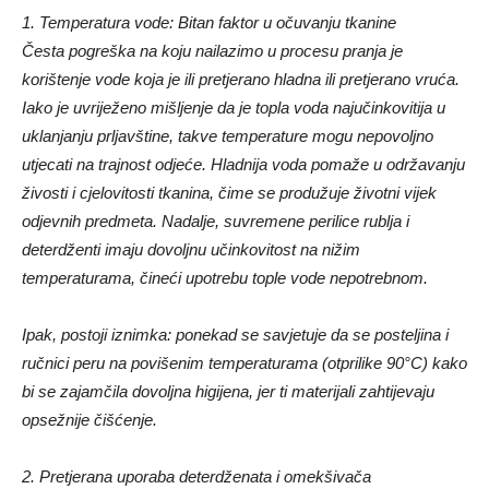
1. Temperatura vode: Bitan faktor u očuvanju tkanine
Česta pogreška na koju nailazimo u procesu pranja je
korištenje vode koja je ili pretjerano hladna ili pretjerano vruća.
Iako je uvriježeno mišljenje da je topla voda najučinkovitija u
uklanjanju prljavštine, takve temperature mogu nepovoljno
utjecati na trajnost odjeće. Hladnija voda pomaže u održavanju
živosti i cjelovitosti tkanina, čime se produžuje životni vijek
odjevnih predmeta. Nadalje, suvremene perilice rublja i
deterdženti imaju dovoljnu učinkovitost na nižim
temperaturama, čineći upotrebu tople vode nepotrebnom.
Ipak, postoji iznimka: ponekad se savjetuje da se posteljina i
ručnici peru na povišenim temperaturama (otprilike 90°C) kako
bi se zajamčila dovoljna higijena, jer ti materijali zahtijevaju
opsežnije čišćenje.
2. Pretjerana uporaba deterdženata i omekšivača