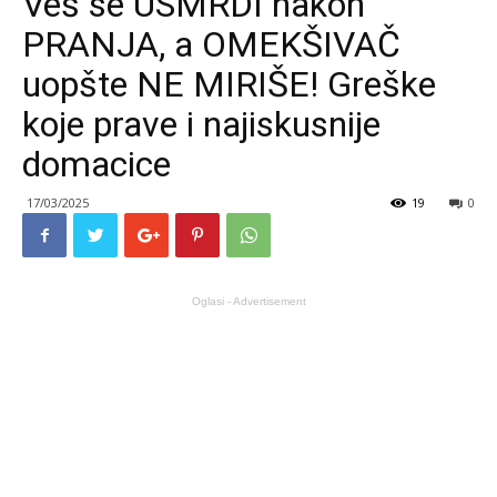
Veš se USMRDI nakon
PRANJA, a OMEKŠIVAČ
uopšte NE MIRIŠE! Greške
koje prave i najiskusnije
domacice
17/03/2025
19
0
Oglasi - Advertisement