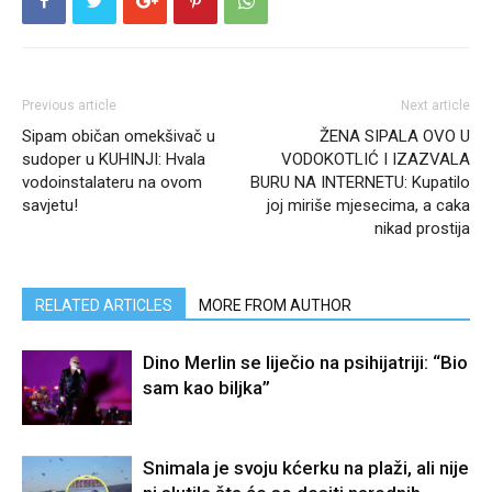
Previous article
Next article
Sipam običan omekšivač u
ŽENA SIPALA OVO U
sudoper u KUHINJI: Hvala
VODOKOTLIĆ I IZAZVALA
vodoinstalateru na ovom
BURU NA INTERNETU: Kupatilo
savjetu!
joj miriše mjesecima, a caka
nikad prostija
RELATED ARTICLES
MORE FROM AUTHOR
Dino Merlin se liječio na psihijatriji: “Bio
sam kao biljka”
Snimala je svoju kćerku na plaži, ali nije