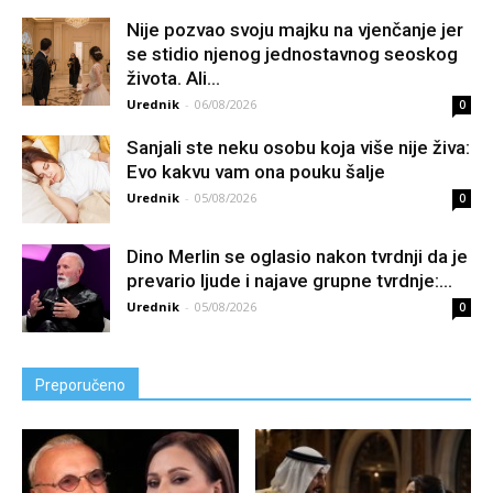
Nije pozvao svoju majku na vjenčanje jer
se stidio njenog jednostavnog seoskog
života. Ali...
Urednik
-
06/08/2026
0
Sanjali ste neku osobu koja više nije živa:
Evo kakvu vam ona pouku šalje
Urednik
-
05/08/2026
0
Dino Merlin se oglasio nakon tvrdnji da je
prevario ljude i najave grupne tvrdnje:...
Urednik
-
05/08/2026
0
Preporučeno