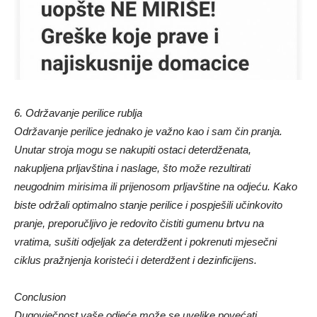
6. Održavanje perilice rublja
Održavanje perilice jednako je važno kao i sam čin pranja.
Unutar stroja mogu se nakupiti ostaci deterdženata,
nakupljena prljavština i naslage, što može rezultirati
neugodnim mirisima ili prijenosom prljavštine na odjeću. Kako
biste održali optimalno stanje perilice i pospješili učinkovito
pranje, preporučljivo je redovito čistiti gumenu brtvu na
vratima, sušiti odjeljak za deterdžent i pokrenuti mjesečni
ciklus pražnjenja koristeći i deterdžent i dezinficijens.
Conclusion
Dugovječnost vaše odjeće može se uvelike povećati