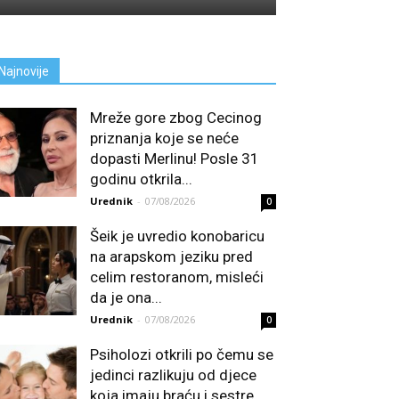
Najnovije
Mreže gore zbog Cecinog
priznanja koje se neće
dopasti Merlinu! Posle 31
godinu otkrila...
Urednik
-
07/08/2026
0
Šeik je uvredio konobaricu
na arapskom jeziku pred
celim restoranom, misleći
da je ona...
Urednik
-
07/08/2026
0
Psiholozi otkrili po čemu se
jedinci razlikuju od djece
koja imaju braću i sestre