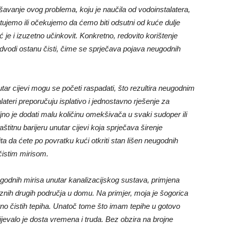
ješavanje ovog problema, koju je naučila od vodoinstalatera,
putujemo ili očekujemo da ćemo biti odsutni od kuće dulje
 je i izuzetno učinkovit. Konkretno, redovito korištenje
dvodi ostanu čisti, čime se sprječava pojava neugodnih
utar cijevi mogu se početi raspadati, što rezultira neugodnim
lateri preporučuju isplativo i jednostavno rješenje za
no je dodati malu količinu omekšivača u svaki sudoper ili
titnu barijeru unutar cijevi koja sprječava širenje
a da ćete po povratku kući otkriti stan lišen neugodnih
čistim mirisom.
godnih mirisa unutar kanalizacijskog sustava, primjena
znih drugih područja u domu. Na primjer, moja je šogorica
jatno čistih tepiha. Unatoč tome što imam tepihe u gotovo
jevalo je dosta vremena i truda. Bez obzira na brojne