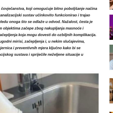
a čovječanstva, koji omogućuje bitno poboljšanje načina
kanalizacijski sustav učinkovito funkcionirao i trajao
gledu onoga što se odlaže u odvod. Nažalost, česta je
m objektima začepe zbog nakupljanja masnoće i
začepljenja koja mogu dovesti do ozbiljnih komplikacija.
godni mirisi, začepljenja i, u nekim slučajevima,
ernica i preventivnih mjera ključno kako bi se
jskog sustava i spriječile neželjene situacije u