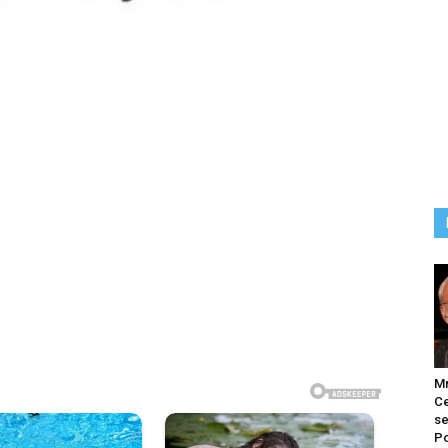
M
Ce
se
Po