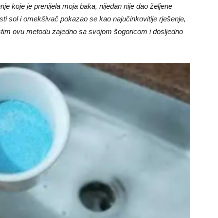
nje koje je prenijela moja baka, nijedan nije dao željene
isti sol i omekšivač pokazao se kao najučinkovitije rješenje,
stim ovu metodu zajedno sa svojom šogoricom i dosljedno