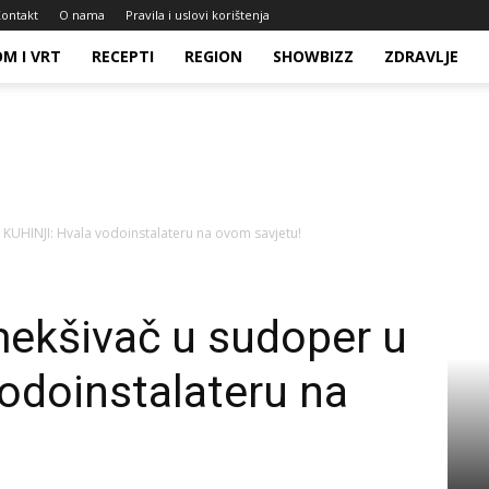
ontakt
O nama
Pravila i uslovi korištenja
M I VRT
RECEPTI
REGION
SHOWBIZZ
ZDRAVLJE
KUHINJI: Hvala vodoinstalateru na ovom savjetu!
ekšivač u sudoper u
odoinstalateru na