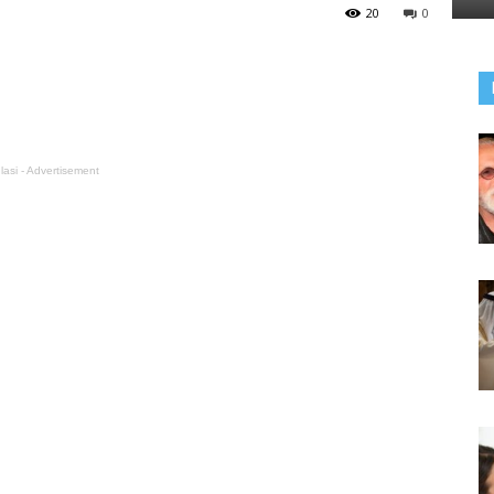
20
0
lasi - Advertisement