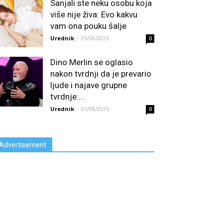
Sanjali ste neku osobu koja
više nije živa: Evo kakvu
vam ona pouku šalje
Urednik
-
05/08/2026
0
Dino Merlin se oglasio
nakon tvrdnji da je prevario
ljude i najave grupne
tvrdnje:...
Urednik
-
05/08/2026
0
Advertisement