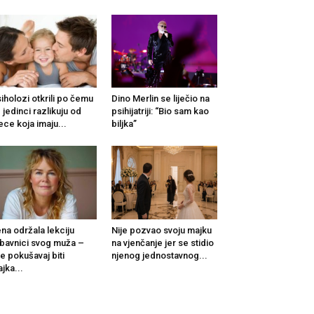
iholozi otkrili po čemu
Dino Merlin se liječio na
 jedinci razlikuju od
psihijatriji: “Bio sam kao
ece koja imaju...
biljka”
na održala lekciju
Nije pozvao svoju majku
ubavnici svog muža –
na vjenčanje jer se stidio
e pokušavaj biti
njenog jednostavnog...
jka...