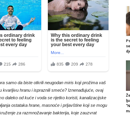
Ps
se
dj
mora samo da biste otkrili neugodan miris koji prožima vaš
vu kvarljivu hranu i ispraznili smeće? Iznenađujuće, ovaj
Že
 daleko od kuće i voda se rijetko koristi, kanalizacijske
lj
upljanja ostataka hrane, masnoće i prljavštine koji se mogu
“N
ma
 okruženje za razmnožavanje bakterija, koje zauzvrat