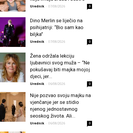
Urednik
-
07/08/2026
0
Dino Merlin se liječio na
psihijatriji: “Bio sam kao
biljka”
Urednik
-
07/08/2026
0
Žena održala lekciju
ljubavnici svog muža – “Ne
pokušavaj biti majka mojoj
djeci, jer...
Urednik
-
06/08/2026
0
Nije pozvao svoju majku na
vjenčanje jer se stidio
njenog jednostavnog
seoskog života. Ali...
Urednik
-
06/08/2026
0