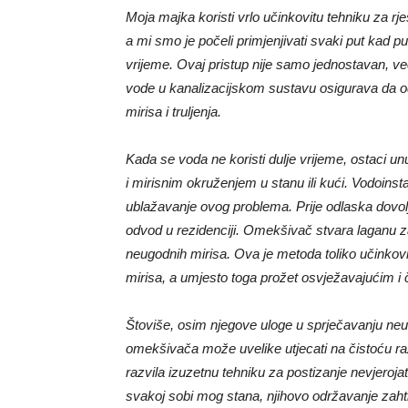
Moja majka koristi vrlo učinkovitu tehniku ​​za r
a mi smo je počeli primjenjivati ​​svaki put kad 
vrijeme. Ovaj pristup nije samo jednostavan, već
vode u kanalizacijskom sustavu osigurava da o
mirisa i truljenja.
Kada se voda ne koristi dulje vrijeme, ostaci un
i mirisnim okruženjem u stanu ili kući. Vodoinsta
ublažavanje ovog problema. Prije odlaska dovolj
odvod u rezidenciji. Omekšivač stvara laganu zaš
neugodnih mirisa. Ova je metoda toliko učinkovit
mirisa, a umjesto toga prožet osvježavajućim i 
Štoviše, osim njegove uloge u sprječavanju neu
omekšivača može uvelike utjecati na čistoću ra
razvila izuzetnu tehniku ​​za postizanje nevjero
svakoj sobi mog stana, njihovo održavanje zahti