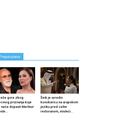
Preporučeno
reže gore zbog
Šeik je uvredio
cinog priznanja koje
konobaricu na arapskom
 neće dopasti Merlinu!
jeziku pred celim
sle...
restoranom, misleći...