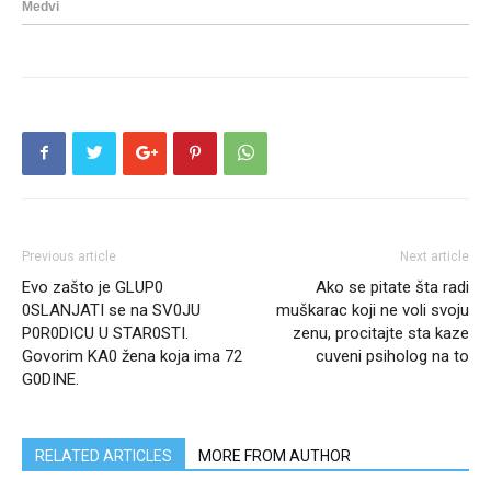
Previous article
Next article
Evo zašto je GLUP0
Ako se pitate šta radi
0SLANJATI se na SV0JU
muškarac koji ne voli svoju
P0R0DICU U STAR0STI.
zenu, procitajte sta kaze
Govorim KA0 žena koja ima 72
cuveni psiholog na to
G0DINE.
RELATED ARTICLES
MORE FROM AUTHOR