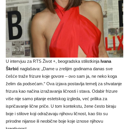
U intervjuu za RTS Život +, beogradska stilistkinja
Ivana
Škrbić
naglašava: „Dame u zrelijim godinama danas sve
češće traže frizure koje govore – ovo sam ja, ne neko koga
želim da podsećam.“ Ova izjava postavlja temelj za shvatanje
frizura kao načina izražavanja ličnosti i stava. Odabir frizure
više nije samo pitanje estetskog izgleda, već prilika za
ispričavanje lične priče. U tom kontekstu, žene često biraju
boje i stilove koji odražavaju njihovu ličnost, kao što su
prirodne nijanse ili neobične boje koje iznose njihovu
kreativnost.