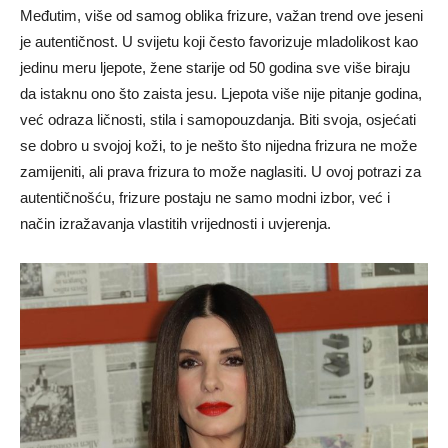
Međutim, više od samog oblika frizure, važan trend ove jeseni
je autentičnost. U svijetu koji često favorizuje mladolikost kao
jedinu meru ljepote, žene starije od 50 godina sve više biraju
da istaknu ono što zaista jesu. Ljepota više nije pitanje godina,
već odraza ličnosti, stila i samopouzdanja.
Biti svoja, osjećati
se dobro u svojoj koži, to je nešto što nijedna frizura ne može
zamijeniti, ali prava frizura to može naglasiti. U ovoj potrazi za
autentičnošću, frizure postaju ne samo modni izbor, već i
način izražavanja vlastitih vrijednosti i uvjerenja.