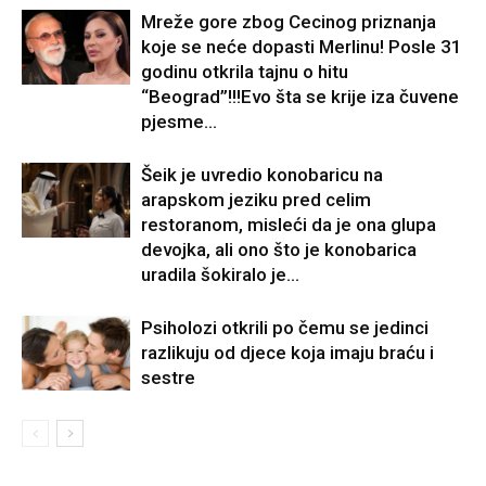
Mreže gore zbog Cecinog priznanja
koje se neće dopasti Merlinu! Posle 31
godinu otkrila tajnu o hitu
“Beograd”!!!Evo šta se krije iza čuvene
pjesme...
Šeik je uvredio konobaricu na
arapskom jeziku pred celim
restoranom, misleći da je ona glupa
devojka, ali ono što je konobarica
uradila šokiralo je...
Psiholozi otkrili po čemu se jedinci
razlikuju od djece koja imaju braću i
sestre