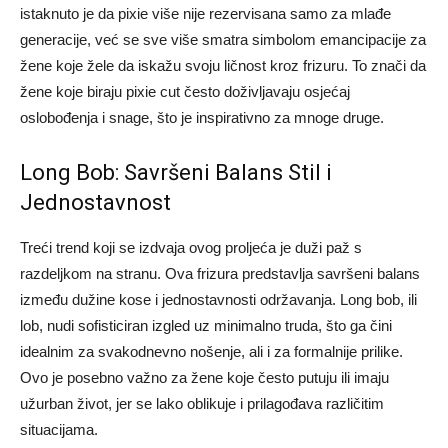
istaknuto je da pixie više nije rezervisana samo za mlađe
generacije, već se sve više smatra simbolom emancipacije za
žene koje žele da iskažu svoju ličnost kroz frizuru. To znači da
žene koje biraju pixie cut često doživljavaju osjećaj
oslobođenja i snage, što je inspirativno za mnoge druge.
Long Bob: Savršeni Balans Stil i
Jednostavnost
Treći trend koji se izdvaja ovog proljeća je duži paž s
razdeljkom na stranu. Ova frizura predstavlja savršeni balans
između dužine kose i jednostavnosti održavanja. Long bob, ili
lob, nudi sofisticiran izgled uz minimalno truda, što ga čini
idealnim za svakodnevno nošenje, ali i za formalnije prilike.
Ovo je posebno važno za žene koje često putuju ili imaju
užurban život, jer se lako oblikuje i prilagođava različitim
situacijama.