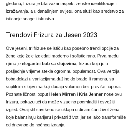
gledano, frizura je bila važan aspekt ženske identifikacije i
izražavanja, a u današnjem svijetu, ona služi kao sredstvo za
isticanje snage i iskustva.
Trendovi Frizura za Jesen 2023
Ove jeseni, tri frizure se ističu kao posebno trendi opcije za
žene koje žele izgledati moderno i sofisticirano. Prva među
njima je
elegantni bob sa slojevima
, frizura koja je u
posljednje vrijeme stekla ogromnu popularnost. Ova verzija
boba dolazi u varijacijama dužine do brade ili ramena, sa
suptilnim slojevima koji dodaju volumen bez previše napora.
Poznate ličnosti poput
Helen Mirren
i
Kris Jenner
nose ovu
frizuru, pokazujući da može vizuelno podmladiti i osvežiti
izgled. Ovaj stil savršeno se uklapa u dinamičan život žena
koje balansiraju karijeru i privatni život, jer se lako transformiše
od dnevnog do noćnog izdanja.