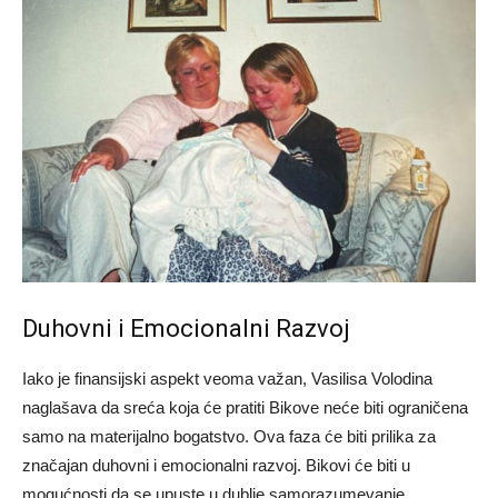
Duhovni i Emocionalni Razvoj
Iako je finansijski aspekt veoma važan, Vasilisa Volodina
naglašava da sreća koja će pratiti Bikove neće biti ograničena
samo na materijalno bogatstvo. Ova faza će biti prilika za
značajan duhovni i emocionalni razvoj. Bikovi će biti u
mogućnosti da se upuste u dublje samorazumevanje,