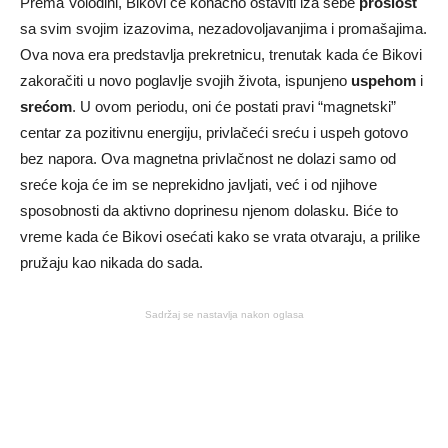
Prema Volodini, Bikovi će konačno ostaviti iza sebe
prošlost
sa svim svojim izazovima, nezadovoljavanjima i promašajima.
Ova nova era predstavlja prekretnicu, trenutak kada će Bikovi
zakoračiti u novo poglavlje svojih života, ispunjeno
uspehom
i
srećom
. U ovom periodu, oni će postati pravi “magnetski”
centar za pozitivnu energiju, privlačeći sreću i uspeh gotovo
bez napora. Ova magnetna privlačnost ne dolazi samo od
sreće koja će im se neprekidno javljati, već i od njihove
sposobnosti da aktivno doprinesu njenom dolasku. Biće to
vreme kada će Bikovi osećati kako se vrata otvaraju, a prilike
pružaju kao nikada do sada.
Sadržaj se nastavlja nakon oglasa