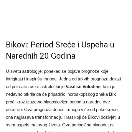
Bikovi: Period Sreće i Uspeha u
Narednih 20 Godina
U svetu astrologije, ponekad se pojave prognoze koje
intrigiraju i inspirišu mnoge. Jedna od takvih prognoza dolazi
od poznate ruske astrološkinje
Vasilise Volodine
, koja je
nedavno otkrila da će pripadnici horoskopskog znaka
Bik
proći kroz izuzetno blagoslovljen period u naredne dve
decenije. Ova prognoza donosi mnogo više od puke sreće;
ona naglašava transformaciju i rast koji će Bikovi doživjeti u
svim aspektima svog života. Ova periodična blagodet ne