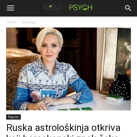
Home
Popular
Popular
Ruska astrološkinja otkriva