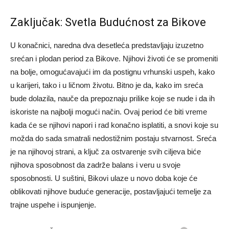
Zaključak: Svetla Budućnost za Bikove
U konačnici, naredna dva desetleća predstavljaju izuzetno
srećan i plodan period za Bikove. Njihovi životi će se promeniti
na bolje, omogućavajući im da postignu vrhunski uspeh, kako
u karijeri, tako i u ličnom životu.
Bitno je da, kako im sreća
bude dolazila, nauče da prepoznaju prilike koje se nude i da ih
iskoriste na najbolji mogući način. Ovaj period će biti vreme
kada će se njihovi napori i rad konačno isplatiti, a snovi koje su
možda do sada smatrali nedostižnim postaju stvarnost.
Sreća
je na njihovoj strani, a ključ za ostvarenje svih ciljeva biće
njihova sposobnost da zadrže balans i veru u svoje
sposobnosti. U suštini, Bikovi ulaze u novo doba koje će
oblikovati njihove buduće generacije, postavljajući temelje za
trajne uspehe i ispunjenje.