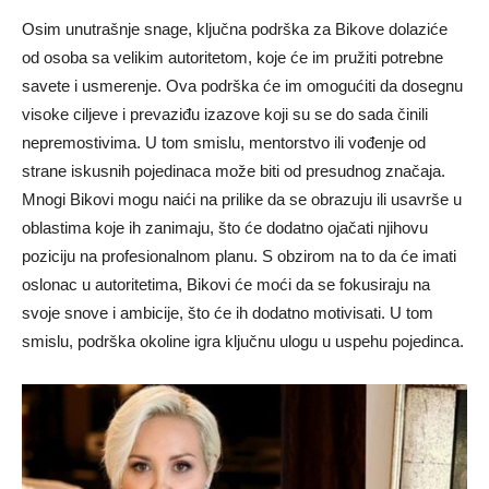
Osim unutrašnje snage, ključna podrška za Bikove dolaziće
od osoba sa velikim autoritetom, koje će im pružiti potrebne
savete i usmerenje. Ova podrška će im omogućiti da dosegnu
visoke ciljeve i prevaziđu izazove koji su se do sada činili
nepremostivima. U tom smislu, mentorstvo ili vođenje od
strane iskusnih pojedinaca može biti od presudnog značaja.
Mnogi Bikovi mogu naići na prilike da se obrazuju ili usavrše u
oblastima koje ih zanimaju, što će dodatno ojačati njihovu
poziciju na profesionalnom planu. S obzirom na to da će imati
oslonac u autoritetima, Bikovi će moći da se fokusiraju na
svoje snove i ambicije, što će ih dodatno motivisati. U tom
smislu, podrška okoline igra ključnu ulogu u uspehu pojedinca.