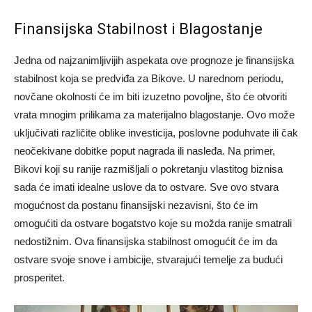
Finansijska Stabilnost i Blagostanje
Jedna od najzanimljivijih aspekata ove prognoze je finansijska
stabilnost koja se predviđa za Bikove. U narednom periodu,
novčane okolnosti će im biti izuzetno povoljne, što će otvoriti
vrata mnogim prilikama za materijalno blagostanje. Ovo može
uključivati različite oblike investicija, poslovne poduhvate ili čak
neočekivane dobitke poput nagrada ili nasleđa.
Na primer,
Bikovi koji su ranije razmišljali o pokretanju vlastitog biznisa
sada će imati idealne uslove da to ostvare. Sve ovo stvara
mogućnost da postanu finansijski nezavisni, što će im
omogućiti da ostvare bogatstvo koje su možda ranije smatrali
nedostižnim.
Ova finansijska stabilnost omogućit će im da
ostvare svoje snove i ambicije, stvarajući temelje za budući
prosperitet.