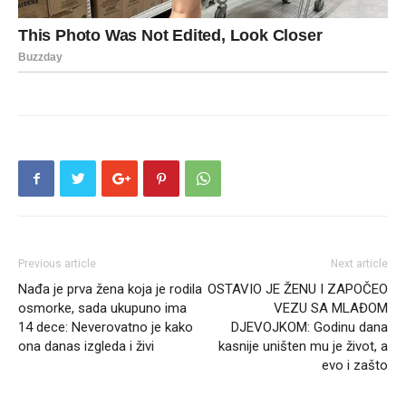
Previous article
Next article
Nađa je prva žena koja je rodila
OSTAVIO JE ŽENU I ZAPOČEO
osmorke, sada ukupuno ima
VEZU SA MLAĐOM
14 dece: Neverovatno je kako
DJEVOJKOM: Godinu dana
ona danas izgleda i živi
kasnije uništen mu je život, a
evo i zašto