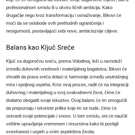
profesionalnom smislu ili u okviru ličnih ambicija.
Kako
drugačije nego kroz transformaciju i osnaživanje, Bikovi će
moći da se oslobode svih prethodnih ograničenja i
nesigurnosti, postavljajući sebi nove, ambicioznije ciljeve.
Balans kao Ključ Sreće
Ključ za dugoročnu sreću, prema Volodinoj, leži u ravnoteži
između duhovnih vrednosti i materijalnog bogatstva. Bikovi će
shvatiti da prava sreća dolazi iz harmonije između unutrašnjeg
mira i spoljnog uspeha. Kroz ovaj proces, radit će na integraciji
duhovnog i materijalnog u svoj svakodnevni život, čime će
dodatno obogatiti svoje iskustvo.
Ovaj balans će im omogućiti
da prepoznaju i iskoriste prilike koje im se nude, čime će
ostvariti svoje potencijale i snove. U tom smislu, oni će naučiti
veštine upravljanja vremenom i resursima kako bi postigli
svestranost i uspeh u svim aspektima života.