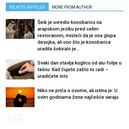
RELATED ARTICLES
MORE FROM AUTHOR
Šeik je uvredio konobaricu na
arapskom jeziku pred celim
restoranom, misleći da je ona glupa
devojka, ali ono što je konobarica
uradila šokiralo je...
Svaki dan stavlja kuglicu od alu-folije u
tašnu: Kad čujete zašto to radi –
uradićete isto
Niko ne priča o ovome, ali istina je: U
ovim godinama žene najčešće varaju