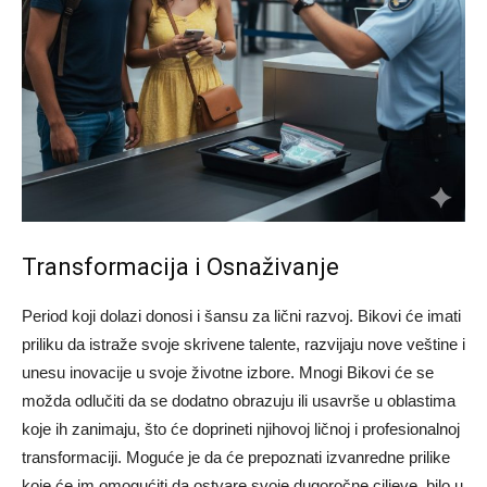
Transformacija i Osnaživanje
Period koji dolazi donosi i šansu za lični razvoj. Bikovi će imati
priliku da istraže svoje skrivene talente, razvijaju nove veštine i
unesu inovacije u svoje životne izbore.
Mnogi Bikovi će se
možda odlučiti da se dodatno obrazuju ili usavrše u oblastima
koje ih zanimaju, što će doprineti njihovoj ličnoj i profesionalnoj
transformaciji. Moguće je da će prepoznati izvanredne prilike
koje će im omogućiti da ostvare svoje dugoročne ciljeve, bilo u