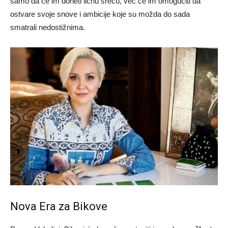
samo da će im doneti ličnu sreću, već će im omogućiti da
ostvare svoje snove i ambicije koje su možda do sada
smatrali nedostižnima.
Nova Era za Bikove