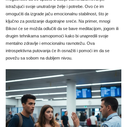
istražujući svoje unutrašnje želje i potrebe.
Ovo će im
omogućiti da izgrade jaču emocionalnu stabilnost, što je
ključno za postizanje dugotrajne sreće. Na primer, mnogi
Bikovi će se možda odlučiti da se bave meditacijom, jogom ili
drugim tehnikama samopomoći kako bi unapredili svoje
mentalno zdravlje i emocionalnu ravnotežu.
Ova
introspektivna putovanja će ih osnažiti i pomoći im da se
povežu sa sobom na dubljem nivou.