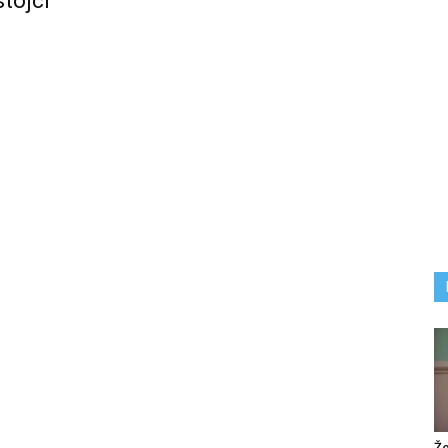
stojci
Že