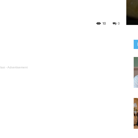
10
0
lasi - Advertisement