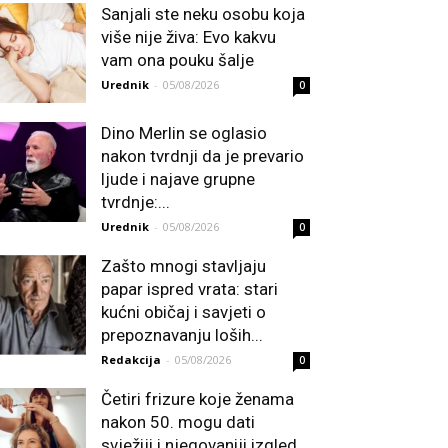
Sanjali ste neku osobu koja
više nije živa: Evo kakvu
vam ona pouku šalje
Urednik
-
05/08/2026
0
Dino Merlin se oglasio
nakon tvrdnji da je prevario
ljude i najave grupne
tvrdnje:...
Urednik
-
05/08/2026
0
Zašto mnogi stavljaju
papar ispred vrata: stari
kućni običaj i savjeti o
prepoznavanju loših...
Redakcija
-
05/08/2026
0
Četiri frizure koje ženama
nakon 50. mogu dati
svježiji i njegovaniji izgled