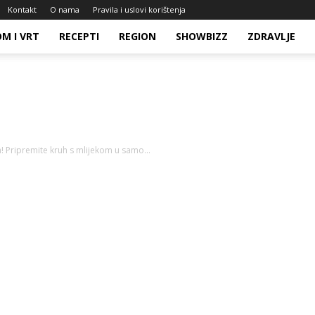
Kontakt
O nama
Pravila i uslovi korištenja
M I VRT
RECEPTI
REGION
SHOWBIZZ
ZDRAVLJE
! Pripremite kruh s mlijekom u samo...