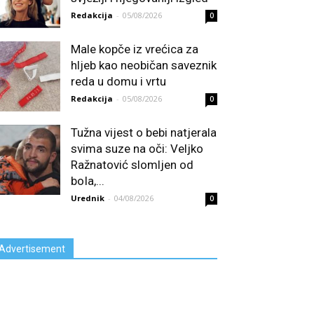
Redakcija
-
05/08/2026
0
Male kopče iz vrećica za
hljeb kao neobičan saveznik
reda u domu i vrtu
Redakcija
-
05/08/2026
0
Tužna vijest o bebi natjerala
svima suze na oči: Veljko
Ražnatović slomljen od
boIa,...
Urednik
-
04/08/2026
0
Advertisement