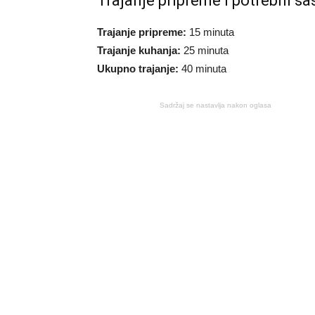
Trajanje pripreme i potrebni sa
Trajanje pripreme:
15 minuta
Trajanje kuhanja:
25 minuta
Ukupno trajanje:
40 minuta
Sadržaj se nastavlja nakon oglasa