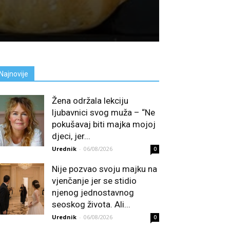
Najnovije
Žena održala lekciju
ljubavnici svog muža – “Ne
pokušavaj biti majka mojoj
djeci, jer...
Urednik
-
06/08/2026
0
Nije pozvao svoju majku na
vjenčanje jer se stidio
njenog jednostavnog
seoskog života. Ali...
Urednik
-
06/08/2026
0