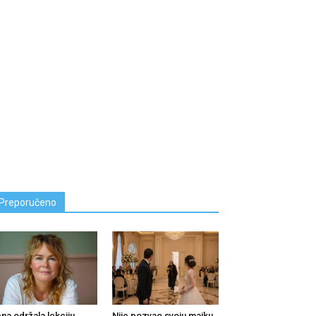
Preporučeno
na održala lekciju
Nije pozvao svoju majku