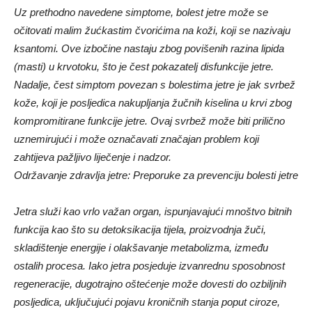
Uz prethodno navedene simptome, bolest jetre može se
očitovati malim žućkastim čvorićima na koži, koji se nazivaju
ksantomi. Ove izbočine nastaju zbog povišenih razina lipida
(masti) u krvotoku, što je čest pokazatelj disfunkcije jetre.
Nadalje, čest simptom povezan s bolestima jetre je jak svrbež
kože, koji je posljedica nakupljanja žučnih kiselina u krvi zbog
kompromitirane funkcije jetre. Ovaj svrbež može biti prilično
uznemirujući i može označavati značajan problem koji
zahtijeva pažljivo liječenje i nadzor.
Održavanje zdravlja jetre: Preporuke za prevenciju bolesti jetre
Jetra služi kao vrlo važan organ, ispunjavajući mnoštvo bitnih
funkcija kao što su detoksikacija tijela, proizvodnja žuči,
skladištenje energije i olakšavanje metabolizma, između
ostalih procesa. Iako jetra posjeduje izvanrednu sposobnost
regeneracije, dugotrajno oštećenje može dovesti do ozbiljnih
posljedica, uključujući pojavu kroničnih stanja poput ciroze,