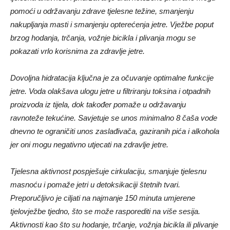
pomoći u održavanju zdrave tjelesne težine, smanjenju
nakupljanja masti i smanjenju opterećenja jetre. Vježbe poput
brzog hodanja, trčanja, vožnje bicikla i plivanja mogu se
pokazati vrlo korisnima za zdravlje jetre.
Dovoljna hidratacija ključna je za očuvanje optimalne funkcije
jetre. Voda olakšava ulogu jetre u filtriranju toksina i otpadnih
proizvoda iz tijela, dok također pomaže u održavanju
ravnoteže tekućine. Savjetuje se unos minimalno 8 čaša vode
dnevno te ograničiti unos zaslađivača, gaziranih pića i alkohola
jer oni mogu negativno utjecati na zdravlje jetre.
Tjelesna aktivnost pospješuje cirkulaciju, smanjuje tjelesnu
masnoću i pomaže jetri u detoksikaciji štetnih tvari.
Preporučljivo je ciljati na najmanje 150 minuta umjerene
tjelovježbe tjedno, što se može rasporediti na više sesija.
Aktivnosti kao što su hodanje, trčanje, vožnja bicikla ili plivanje