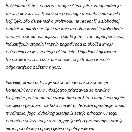
količinama ili bez nadzora, mogu oštetiti jetru. Neophodno je
posavjetovati se s liječnikom prije nego počnete uzimati bilo
koji lijek, bilo da se radi o proizvodu na recept ili u slobodnoj
prodaji, te otkriti sve lijekove koje trenutno koristite kako biste
smanjili rizik od nuspojava i ozljede jetre.
Tvari poput pesticida,
industrijskih otapala i raznih zagađivača iz okoliša imaju
potencijal nanijeti značajnu štetu jetri. Pojedinci koji rade s
kemikalijama ili su izloženi onečišćenju trebaju koristiti
odgovarajuće zaštitne mjere.
Nadalje, preporučljivo je suzdržati se od konzumacije
kontaminirane hrane i dosljedno pridržavati se pravilne
higijenske prakse pri rukovanju hranom.
Stres negativno utječe
na cijeli organizam, pa tako i na jetru. Tehnike opuštanja, poput
meditacije, joge, dubokog disanja ili šetnje prirodom, mogu
pomoći u ublažavanju stresa, posljedično promicanju zdravlja
jetre i poboljšanju općeg tjelesnog blagostanja.