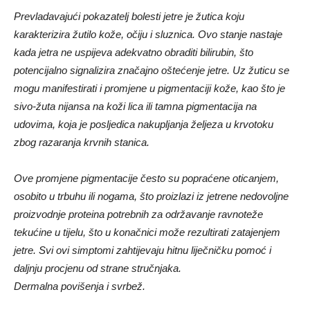
Prevladavajući pokazatelj bolesti jetre je žutica koju
karakterizira žutilo kože, očiju i sluznica. Ovo stanje nastaje
kada jetra ne uspijeva adekvatno obraditi bilirubin, što
potencijalno signalizira značajno oštećenje jetre. Uz žuticu se
mogu manifestirati i promjene u pigmentaciji kože, kao što je
sivo-žuta nijansa na koži lica ili tamna pigmentacija na
udovima, koja je posljedica nakupljanja željeza u krvotoku
zbog razaranja krvnih stanica.
Ove promjene pigmentacije često su popraćene oticanjem,
osobito u trbuhu ili nogama, što proizlazi iz jetrene nedovoljne
proizvodnje proteina potrebnih za održavanje ravnoteže
tekućine u tijelu, što u konačnici može rezultirati zatajenjem
jetre. Svi ovi simptomi zahtijevaju hitnu liječničku pomoć i
daljnju procjenu od strane stručnjaka.
Dermalna povišenja i svrbež.