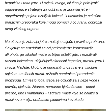
hepatitisa i raka jetre. U svjetlu ovoga, ključno je primijeniti
odgovarajuće strategije za održavanje zdravlja jetre i
sprječavanje pojave ozbiljnih bolesti. U nastavku je nekoliko
praktičnih preporuka koje mogu pomoći u očuvanju dobrobiti
ovog vitalnog organa.
Na očuvanje zdravlja jetre značajno utječe i pravilna prehrana.
Savjetuje se suzdržati se od prekomjerne konzumacije
alkohola, jer alkohol može ozbiljno oštetiti jetru i rezultirati
raznim bolestima, uključujući alkoholni hepatitis, masnu jetru i
cirozu. Nadalje, ključno je ograničiti unos hrane s visokim
udjelom zasićenih masti, prženih namirnica i prerađenih
proizvoda. Umjesto toga, treba se odlučiti za svježe voće i
povrće, cjelovite žitarice, nemasne bjelančevine – poput
piletine, ribe i mahunarki – i zdrave masti koje se nalaze u
maslinovom ulju, orašastim plodovima i avokadu.