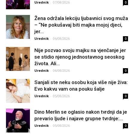
Urednik
-
07/08/2026
0
Žena održala lekciju ljubavnici svog muža
– “Ne pokušavaj biti majka mojoj djeci,
jer...
Urednik
-
06/08/2026
0
Nije pozvao svoju majku na vjenčanje jer
se stidio njenog jednostavnog seoskog
života. Ali...
Urednik
-
06/08/2026
0
Sanjali ste neku osobu koja više nije živa:
Evo kakvu vam ona pouku šalje
Urednik
-
05/08/2026
0
Dino Merlin se oglasio nakon tvrdnji da je
prevario ljude i najave grupne tvrdnje:...
Urednik
-
05/08/2026
0