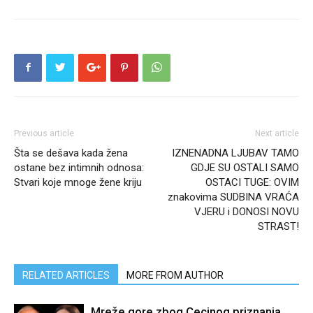
Previous article
Next article
Šta se dešava kada žena
IZNENADNA LJUBAV TAMO
ostane bez intimnih odnosa:
GDJE SU OSTALI SAMO
Stvari koje mnoge žene kriju
OSTACI TUGE: OVIM
znakovima SUDBINA VRAĆA
VJERU i DONOSI NOVU
STRAST!
RELATED ARTICLES
MORE FROM AUTHOR
Mreže gore zbog Cecinog priznanja