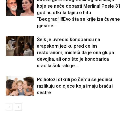
koje se neće dopasti Merlinu! Posle 31
godinu otkrila tajnu o hitu
“Beograd”!!!Evo šta se krije iza čuvene
pjesme...
Šeik je uvredio konobaricu na
arapskom jeziku pred celim
restoranom, misleći da je ona glupa
devojka, ali ono što je konobarica
uradila šokiralo je...
Psiholozi otkrili po čemu se jedinci
razlikuju od djece koja imaju braću i
sestre