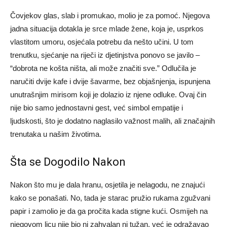
Čovjekov glas, slab i promukao, molio je za pomoć. Njegova
jadna situacija dotakla je srce mlade žene, koja je, usprkos
vlastitom umoru, osjećala potrebu da nešto učini. U tom
trenutku, sjećanje na riječi iz djetinjstva ponovo se javilo –
“dobrota ne košta ništa, ali može značiti sve.” Odlučila je
naručiti dvije kafe i dvije šavarme, bez objašnjenja, ispunjena
unutrašnjim mirisom koji je dolazio iz njene odluke. Ovaj čin
nije bio samo jednostavni gest, već simbol empatije i
ljudskosti, što je dodatno naglasilo važnost malih, ali značajnih
trenutaka u našim životima.
Šta se Dogodilo Nakon
Nakon što mu je dala hranu, osjetila je nelagodu, ne znajući
kako se ponašati. No, tada je starac pružio rukama zgužvani
papir i zamolio je da ga pročita kada stigne kući. Osmijeh na
njegovom licu nije bio ni zahvalan ni tužan, već je odražavao