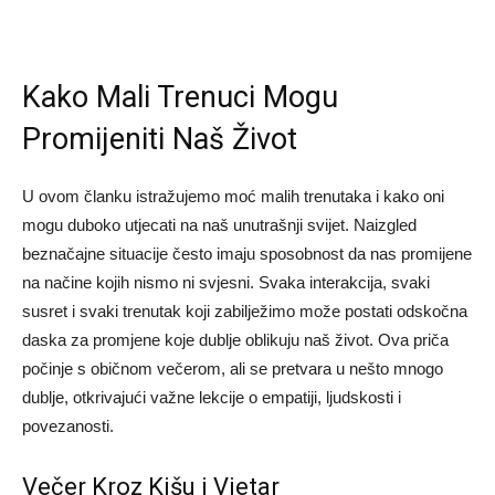
Kako Mali Trenuci Mogu
Promijeniti Naš Život
U ovom članku istražujemo moć malih trenutaka i kako oni
mogu duboko utjecati na naš unutrašnji svijet. Naizgled
beznačajne situacije često imaju sposobnost da nas promijene
na načine kojih nismo ni svjesni. Svaka interakcija, svaki
susret i svaki trenutak koji zabilježimo može postati odskočna
daska za promjene koje dublje oblikuju naš život. Ova priča
počinje s običnom večerom, ali se pretvara u nešto mnogo
dublje, otkrivajući važne lekcije o empatiji, ljudskosti i
povezanosti.
Večer Kroz Kišu i Vjetar