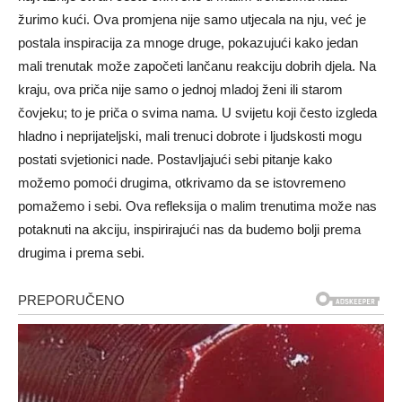
žurimo kući. Ova promjena nije samo utjecala na nju, već je
postala inspiracija za mnoge druge, pokazujući kako jedan
mali trenutak može započeti lančanu reakciju dobrih djela. Na
kraju, ova priča nije samo o jednoj mladoj ženi ili starom
čovjeku; to je priča o svima nama. U svijetu koji često izgleda
hladno i neprijateljski, mali trenuci dobrote i ljudskosti mogu
postati svjetionici nade. Postavljajući sebi pitanje kako
možemo pomoći drugima, otkrivamo da se istovremeno
pomažemo i sebi. Ova refleksija o malim trenutima može nas
potaknuti na akciju, inspirirajući nas da budemo bolji prema
drugima i prema sebi.