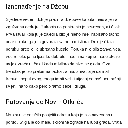
Iznenađenje na Džepu
Sljedeće večeri, dok je praznila džepove kaputa, naišla je na
zgužvanu cedulju. Rukopis na papiru bio je neuredan, ali čitak.
Prva stvar koja ju je zaledila bilo je njeno ime, napisano tačno
onako kako ga je izgovarala samo u mislima. Dok je čitala
poruku, srce joj je ubrzano kucalo. Poruka nije bila zahvalnica,
već refleksija na ljudsku dobrotu i način na koji se naše akcije
uvijek vraćaju, čak i kada mislimo da niko ne gleda. Ovaj
trenutak je bio prelomna tačka za nju; shvatila je da mali
trenuci, poput ovog, mogu imati veliki utjecaj na naš unutrašnji
svijet i na to kako percipiramo sebe i druge.
Putovanje do Novih Otkrića
Na kraju je odlučila posjetiti adresu koja je bila navedena u
poruci. Stigla je do male, skromne zgrade na rubu grada. Vrata