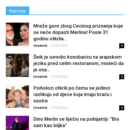
Najnovije
Mreže gore zbog Cecinog priznanja koje
se neće dopasti Merlinu! Posle 31
godinu otkrila...
Urednik
-
07/08/2026
0
Šeik je uvredio konobaricu na arapskom
jeziku pred celim restoranom, misleći da
je ona...
Urednik
-
07/08/2026
0
Psiholozi otkrili po čemu se jedinci
razlikuju od djece koja imaju braću i
sestre
Urednik
-
07/08/2026
0
Dino Merlin se liječio na psihijatriji: “Bio
sam kao biljka”