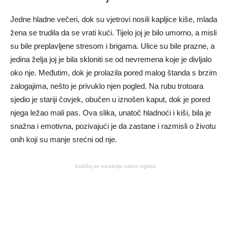
Jedne hladne večeri, dok su vjetrovi nosili kapljice kiše, mlada
žena se trudila da se vrati kući. Tijelo joj je bilo umorno, a misli
su bile preplavljene stresom i brigama. Ulice su bile prazne, a
jedina želja joj je bila skloniti se od nevremena koje je divljalo
oko nje. Međutim, dok je prolazila pored malog štanda s brzim
zalogajima, nešto je privuklo njen pogled. Na rubu trotoara
sjedio je stariji čovjek, obučen u iznošen kaput, dok je pored
njega ležao mali pas. Ova slika, unatoč hladnoći i kiši, bila je
snažna i emotivna, pozivajući je da zastane i razmisli o životu
onih koji su manje srećni od nje.
Sadržaj se nastavlja nakon oglasa