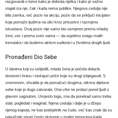
razgovarali o tome kako je dobrota rijetka i kako je važno
stajati iza nje, čak i kada nema publike. Njegova cedulja nije
bila zamka, već poziv na akciju, poziv da se priključi inicijativi
koja pomaže ljudima na ulici kroz prisustvo i razmjenu
iskustava. Ovaj poziv nije samo bio usmjeren prema mladoj
ženi, već i prema svim nama — da osjetimo snagu malih
trenutaka i da budemo aktivni sudionici u životima drugih ljudi.
Pronađeni Dio Sebe
U danima koji su uslijedili, mlada žena je počela dolaziti,
donoseći hranu i slušajući priče koje su drugi izbjegavali. S
vremenom, shvatila je da pomažući drugima, otkriva dijelove
sebe koje je dugo zatvarala. Ona više ne prolazi pored ljudi s
glavom sagnutom. Umjesto toga, zna da ponekad samo treba
stati, pogledati i reagirati. Njena cedulja i dalje je u džepu
njenog kaputa, ne kao podsjetnik na čudo, već kao znak da su
najvažnije stvari često skrivene u malim trenucima kada