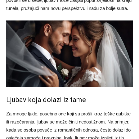
povukli se u sebe, ljubav može zasjati poput svjetlosti na kraju
tunela, pružajući nam novu perspektivu i nadu za bolje sutra.
Ljubav koja dolazi iz tame
Za mnoge ljude, posebno one koji su prošli kroz teške gubitke
ili razočaranja, ljubav se može činiti nedostižnom. Na primjer,
kada se osoba povuče iz romantičnih odnosa, često dolazi do
osjećaja samoće i praznine. Ipak, ljubav može iznijeti iz tih