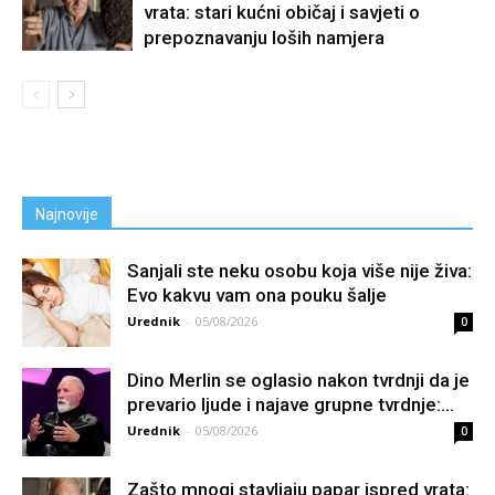
vrata: stari kućni običaj i savjeti o
prepoznavanju loših namjera
Najnovije
Sanjali ste neku osobu koja više nije živa:
Evo kakvu vam ona pouku šalje
Urednik
-
05/08/2026
0
Dino Merlin se oglasio nakon tvrdnji da je
prevario ljude i najave grupne tvrdnje:...
Urednik
-
05/08/2026
0
Zašto mnogi stavljaju papar ispred vrata: