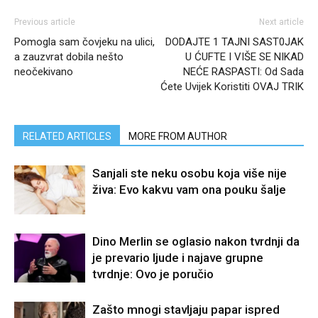
Previous article
Next article
Pomogla sam čovjeku na ulici,
DODAJTE 1 TAJNI SAST0JAK
a zauzvrat dobila nešto
U ĆUFTE I VIŠE SE NIKAD
neočekivano
NEĆE RASPASTI: Od Sada
Ćete Uvijek Koristiti OVAJ TRIK
RELATED ARTICLES
MORE FROM AUTHOR
Sanjali ste neku osobu koja više nije
živa: Evo kakvu vam ona pouku šalje
Dino Merlin se oglasio nakon tvrdnji da
je prevario ljude i najave grupne
tvrdnje: Ovo je poručio
Zašto mnogi stavljaju papar ispred