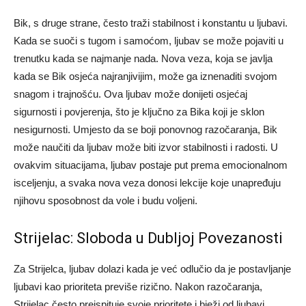
Bik, s druge strane, često traži stabilnost i konstantu u ljubavi.
Kada se suoči s tugom i samoćom, ljubav se može pojaviti u
trenutku kada se najmanje nada. Nova veza, koja se javlja
kada se Bik osjeća najranjivijim, može ga iznenaditi svojom
snagom i trajnošću.
Ova ljubav može donijeti osjećaj
sigurnosti i povjerenja, što je ključno za Bika koji je sklon
nesigurnosti. Umjesto da se boji ponovnog razočaranja, Bik
može naučiti da ljubav može biti izvor stabilnosti i radosti.
U
ovakvim situacijama, ljubav postaje put prema emocionalnom
isceljenju, a svaka nova veza donosi lekcije koje unapređuju
njihovu sposobnost da vole i budu voljeni.
Strijelac: Sloboda u Dubljoj Povezanosti
Za Strijelca, ljubav dolazi kada je već odlučio da je postavljanje
ljubavi kao prioriteta previše rizično. Nakon razočaranja,
Strijelac često preispituje svoje prioritete i bježi od ljubavi,