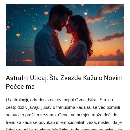
Astralni Uticaj: Šta Zvezde Kažu o Novim
Počecima
U astrologiji, određeni znakovi poput Ovna, Bika i Strelca
često doživljavaju ljubav u trenucima kada su se već pomirili
sa svojim prošlim vezama. Ovan, na primjer, može doći do
trenutka kada se povukao iz emocionalnih veza, misleći da je
ljubav završila za njega. Međutim, tada iznenada se pojavljuje