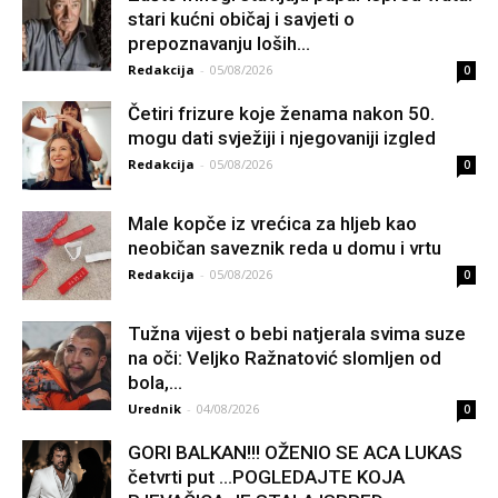
stari kućni običaj i savjeti o
prepoznavanju loših...
Redakcija
-
05/08/2026
0
Četiri frizure koje ženama nakon 50.
mogu dati svježiji i njegovaniji izgled
Redakcija
-
05/08/2026
0
Male kopče iz vrećica za hljeb kao
neobičan saveznik reda u domu i vrtu
Redakcija
-
05/08/2026
0
Tužna vijest o bebi natjerala svima suze
na oči: Veljko Ražnatović slomljen od
boIa,...
Urednik
-
04/08/2026
0
GORI BALKAN!!! OŽENIO SE ACA LUKAS
četvrti put …POGLEDAJTE KOJA