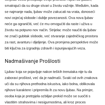
smatrajući da su druge stvari u životu važnije.
Međutim, kada
se najmanje nada, ljubav može zakucati na vrata, donoseći
novi osjećaj slobode i dublje povezanosti. Ova nova ljubav
neće ga ograničiti, već će mu omogućiti da raste i uživa u
životu na potpuno nov način.
Strijelac može naučiti da ljubav
ne znači gubitak slobode, već stvaranje zajedničkog prostora
za rast, avanturu i dijeljenje. Ova promjena perspektive može
biti ključna za izgradnju zdravih i ispunjavajućih veza.
Nadmašivanje Prošlosti
Ljubav koja se pojavljuje nakon teških trenutaka nije tu da
zaboravi prošlost, već da je nadmaši. Svaki od ovih znakova
uči da su njihova prethodna iskustva, iako bolna, oblikovala
njihove karaktere i pripremila ih za novu ljubav.
Na primjer,
osoba koja je pretrpjela ozbiljan prekid može se suočiti s
vlastitim strahovima i nesigurnostima, ali kroz proces