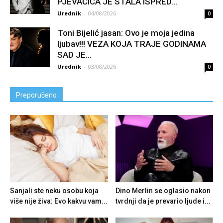
PJEVAČICA JE STALA ISPRED...
Urednik
-
04/08/2026
0
Toni Bijelić jasan: Ovo je moja jedina
ljubav!!! VEZA KOJA TRAJE GODINAMA
SAD JE...
Urednik
-
03/08/2026
0
Preporučeno
Sanjali ste neku osobu koja
Dino Merlin se oglasio nakon
više nije živa: Evo kakvu vam...
tvrdnji da je prevario ljude i...