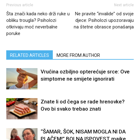
Previous article
Next article
Šta znači kada neko drži ruke u
Ne pravite “invalide” od svoje
obliku trougla? Psiholozi
djece: Psiholozi upozoravaju
otkrivaju moć neverbalne
na štetne obrasce ponašanja
poruke
RELATED ARTICLES
MORE FROM AUTHOR
Vrućina ozbiljno opterećuje srce: Ove
simptome ne smijete ignorirati
Znate li od čega se rade hrenovke?
Ovo bi svako trebao znati
“ŠAMAR, ŠOK, NISAM MOGLA NI DA
PLAČEM!” BOLNA ISPOVEST majke