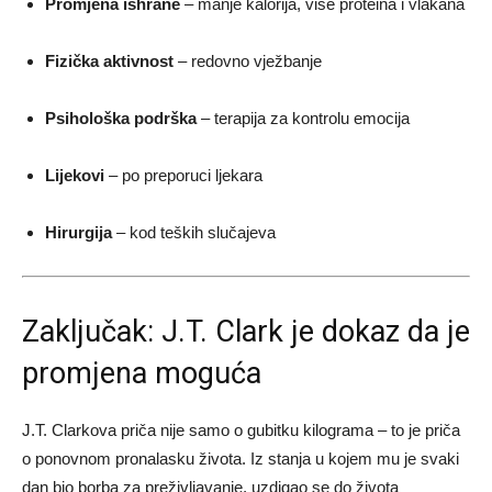
Promjena ishrane
– manje kalorija, više proteina i vlakana
Fizička aktivnost
– redovno vježbanje
Psihološka podrška
– terapija za kontrolu emocija
Lijekovi
– po preporuci ljekara
Hirurgija
– kod teških slučajeva
Zaključak: J.T. Clark je dokaz da je
promjena moguća
J.T. Clarkova priča nije samo o gubitku kilograma – to je priča
o ponovnom pronalasku života. Iz stanja u kojem mu je svaki
dan bio borba za preživljavanje, uzdigao se do života