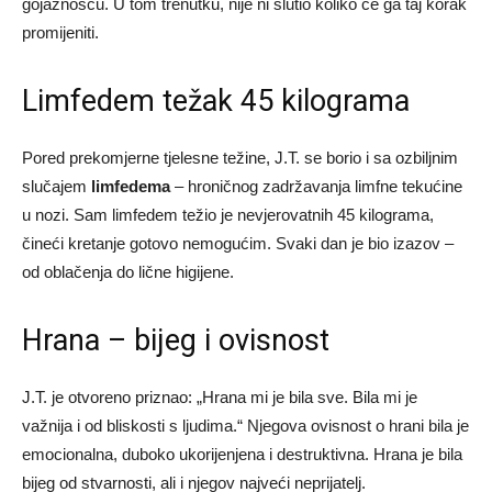
gojaznošću. U tom trenutku, nije ni slutio koliko će ga taj korak
promijeniti.
Limfedem težak 45 kilograma
Pored prekomjerne tjelesne težine, J.T. se borio i sa ozbiljnim
slučajem
limfedema
– hroničnog zadržavanja limfne tekućine
u nozi. Sam limfedem težio je nevjerovatnih 45 kilograma,
čineći kretanje gotovo nemogućim. Svaki dan je bio izazov –
od oblačenja do lične higijene.
Hrana – bijeg i ovisnost
J.T. je otvoreno priznao: „Hrana mi je bila sve. Bila mi je
važnija i od bliskosti s ljudima.“ Njegova ovisnost o hrani bila je
emocionalna, duboko ukorijenjena i destruktivna. Hrana je bila
bijeg od stvarnosti, ali i njegov najveći neprijatelj.