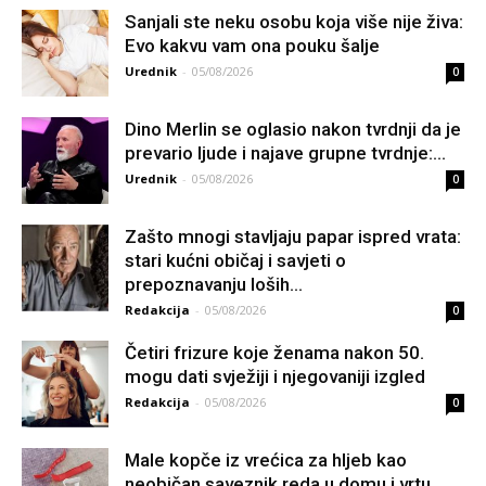
Sanjali ste neku osobu koja više nije živa:
Evo kakvu vam ona pouku šalje
Urednik
-
05/08/2026
0
Dino Merlin se oglasio nakon tvrdnji da je
prevario ljude i najave grupne tvrdnje:...
Urednik
-
05/08/2026
0
Zašto mnogi stavljaju papar ispred vrata:
stari kućni običaj i savjeti o
prepoznavanju loših...
Redakcija
-
05/08/2026
0
Četiri frizure koje ženama nakon 50.
mogu dati svježiji i njegovaniji izgled
Redakcija
-
05/08/2026
0
Male kopče iz vrećica za hljeb kao
neobičan saveznik reda u domu i vrtu