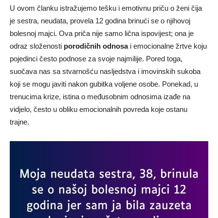
U ovom članku istražujemo tešku i emotivnu priču o ženi čija
je sestra, neudata, provela 12 godina brinući se o njihovoj
bolesnoj majci. Ova priča nije samo lična ispovijest; ona je
odraz složenosti
porodičnih odnosa
i emocionalne žrtve koju
pojedinci često podnose za svoje najmilije. Pored toga,
suočava nas sa stvarnošću nasljedstva i imovinskih sukoba
koji se mogu javiti nakon gubitka voljene osobe. Ponekad, u
trenucima krize, istina o međusobnim odnosima izađe na
vidjelo, često u obliku emocionalnih povreda koje ostanu
trajne.