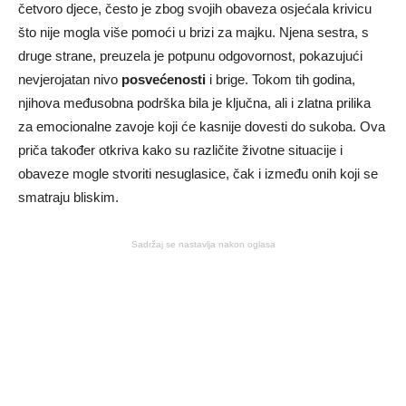
četvoro djece, često je zbog svojih obaveza osjećala krivicu
što nije mogla više pomoći u brizi za majku. Njena sestra, s
druge strane, preuzela je potpunu odgovornost, pokazujući
nevjerojatan nivo
posvećenosti
i brige. Tokom tih godina,
njihova međusobna podrška bila je ključna, ali i zlatna prilika
za emocionalne zavoje koji će kasnije dovesti do sukoba. Ova
priča također otkriva kako su različite životne situacije i
obaveze mogle stvoriti nesuglasice, čak i između onih koji se
smatraju bliskim.
Sadržaj se nastavlja nakon oglasa