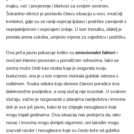
majku, već i povjerenje i bliskost sa svojom sestrom.
Šokantno otkriće je postavilo čitavu situaciju u novi, mračniji
kontekst, gdje su se raniji osjećaji ljubavi i podrške zamijenili s
neprijateljstvom i osjećajem izdaje. U tom trenutku, obitelj je
postala arena sukoba, umjesto mjesta za zajednicu i podršku.
Ova priča jasno pokazuje koliko su
emocionalni faktori
i
novčani interesi povezani u porodičnim odnosima. Iako se
sestra može činiti kao osoba koja je osigurala svoju
budućnost, ona je u isto vrijeme riskirala gubitak odnosa s
rodbinom. Svaka odluka koju donose članovi porodice ima
dalekosežne posljedice, a ovaj slučaj nije izuzetak. U svakom
slučaju, važno je razgovarati o pitanjima nasljedstva i imovine
dok je sve još jasno, kako bi se izbjegle nesuglasice koje
mogu trajati godinama. Ova situacija nas podsjeća da, iako
novac i imovina mogu donijeti sigurnost, oni također mogu
izazvati razdor i nesuglasice koje su često teže od gubitka