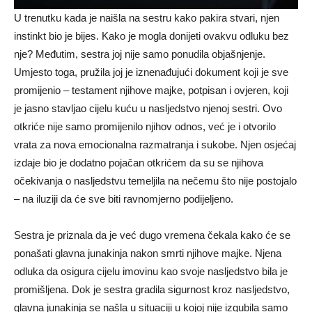
U trenutku kada je naišla na sestru kako pakira stvari, njen
instinkt bio je bijes. Kako je mogla donijeti ovakvu odluku bez
nje? Međutim, sestra joj nije samo ponudila objašnjenje.
Umjesto toga, pružila joj je iznenađujući dokument koji je sve
promijenio – testament njihove majke, potpisan i ovjeren, koji
je jasno stavljao cijelu kuću u nasljedstvo njenoj sestri. Ovo
otkriće nije samo promijenilo njihov odnos, već je i otvorilo
vrata za nova emocionalna razmatranja i sukobe. Njen osjećaj
izdaje bio je dodatno pojačan otkrićem da su se njihova
očekivanja o nasljedstvu temeljila na nečemu što nije postojalo
– na iluziji da će sve biti ravnomjerno podijeljeno.
Sestra je priznala da je već dugo vremena čekala kako će se
ponašati glavna junakinja nakon smrti njihove majke. Njena
odluka da osigura cijelu imovinu kao svoje nasljedstvo bila je
promišljena. Dok je sestra gradila sigurnost kroz nasljedstvo,
glavna junakinja se našla u situaciji u kojoj nije izgubila samo