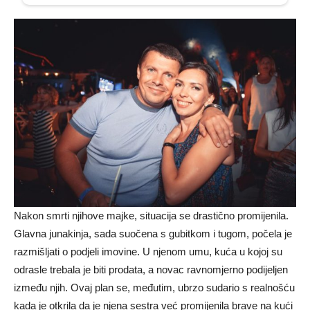
Nakon smrti njihove majke, situacija se drastično promijenila.
Glavna junakinja, sada suočena s gubitkom i tugom, počela je
razmišljati o podjeli imovine. U njenom umu, kuća u kojoj su
odrasle trebala je biti prodata, a novac ravnomjerno podijeljen
između njih. Ovaj plan se, međutim, ubrzo sudario s realnošću
kada je otkrila da je njena sestra već promijenila brave na kući