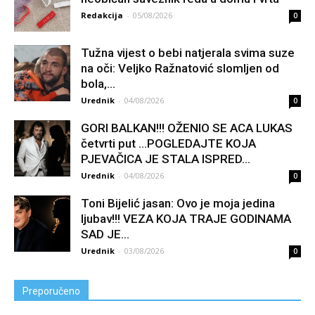
Redakcija
-
05/08/2026
0
Tužna vijest o bebi natjerala svima suze
na oči: Veljko Ražnatović slomljen od
boIa,...
Urednik
-
04/08/2026
0
GORI BALKAN!!! OŽENIO SE ACA LUKAS
četvrti put …POGLEDAJTE KOJA
PJEVAČICA JE STALA ISPRED...
Urednik
-
04/08/2026
0
Toni Bijelić jasan: Ovo je moja jedina
ljubav!!! VEZA KOJA TRAJE GODINAMA
SAD JE...
Urednik
-
03/08/2026
0
Preporučeno