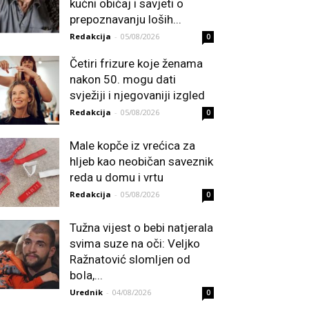
kućni običaj i savjeti o
prepoznavanju loših...
Redakcija
-
05/08/2026
0
Četiri frizure koje ženama
nakon 50. mogu dati
svježiji i njegovaniji izgled
Redakcija
-
05/08/2026
0
Male kopče iz vrećica za
hljeb kao neobičan saveznik
reda u domu i vrtu
Redakcija
-
05/08/2026
0
Tužna vijest o bebi natjerala
svima suze na oči: Veljko
Ražnatović slomljen od
boIa,...
Urednik
-
04/08/2026
0