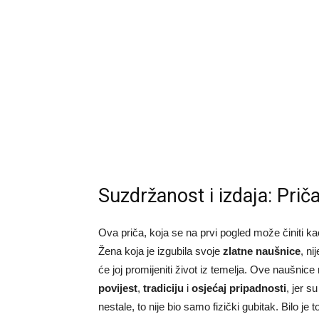
Suzdržanost i izdaja: Prič
Ova priča, koja se na prvi pogled može činiti k
Žena koja je izgubila svoje
zlatne naušnice
, ni
će joj promijeniti život iz temelja. Ove naušni
povijest
,
tradiciju
i
osjećaj pripadnosti
, jer s
nestale, to nije bio samo fizički gubitak. Bilo je