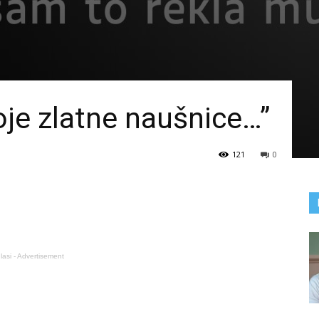
oje zlatne naušnice…”
121
0
lasi - Advertisement