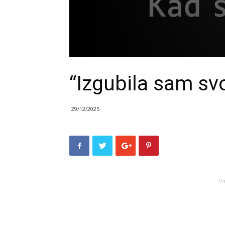
“Izgubila sam sv
29/12/2025
Og