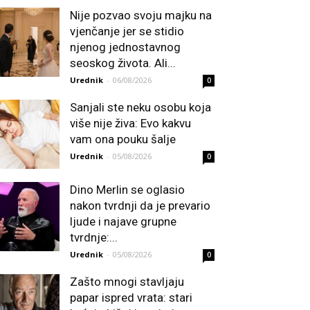
Nije pozvao svoju majku na
vjenčanje jer se stidio
njenog jednostavnog
seoskog života. Ali...
Urednik
-
06/08/2026
0
Sanjali ste neku osobu koja
više nije živa: Evo kakvu
vam ona pouku šalje
Urednik
-
05/08/2026
0
Dino Merlin se oglasio
nakon tvrdnji da je prevario
ljude i najave grupne
tvrdnje:...
Urednik
-
05/08/2026
0
Zašto mnogi stavljaju
papar ispred vrata: stari