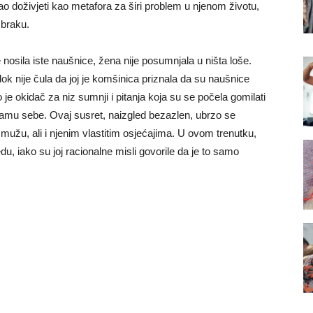
ao doživjeti kao metafora za širi problem u njenom životu,
 braku.
 nosila iste naušnice, žena nije posumnjala u ništa loše.
k nije čula da joj je komšinica priznala da su naušnice
je okidač za niz sumnji i pitanja koja su se počela gomilati
 samu sebe. Ovaj susret, naizgled bezazlen, ubrzo se
užu, ali i njenim vlastitim osjećajima. U ovom trenutku,
redu, iako su joj racionalne misli govorile da je to samo