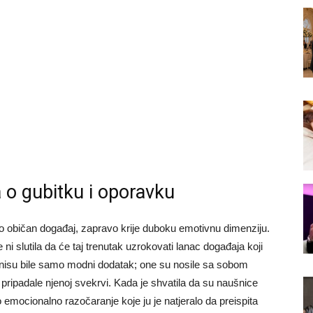
a o gubitku i oporavku
ao običan događaj, zapravo krije duboku emotivnu dimenziju.
je ni slutila da će taj trenutak uzrokovati lanac događaja koji
ce nisu bile samo modni dodatak; one su nosile sa sobom
u pripadale njenoj svekrvi. Kada je shvatila da su naušnice
 to emocionalno razočaranje koje ju je natjeralo da preispita