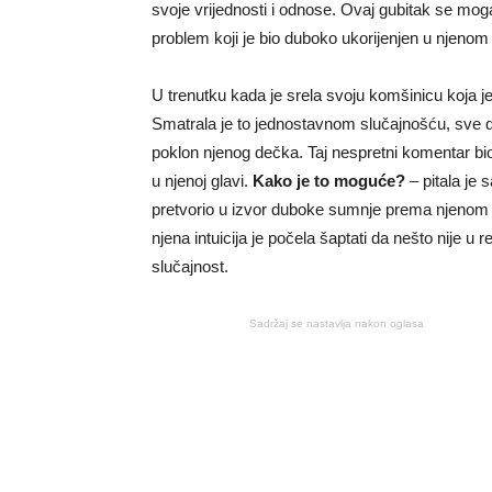
svoje vrijednosti i odnose. Ovaj gubitak se mog
problem koji je bio duboko ukorijenjen u njenom
U trenutku kada je srela svoju komšinicu koja je
Smatrala je to jednostavnom slučajnošću, sve do
poklon njenog dečka. Taj nespretni komentar bio 
u njenoj glavi.
Kako je to moguće?
– pitala je
pretvorio u izvor duboke sumnje prema njenom m
njena intuicija je počela šaptati da nešto nije u 
slučajnost.
Sadržaj se nastavlja nakon oglasa