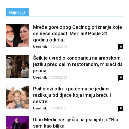
Najnovije
Mreže gore zbog Cecinog priznanja koje
se neće dopasti Merlinu! Posle 31
godinu otkrila...
Urednik
-
07/08/2026
0
Šeik je uvredio konobaricu na arapskom
jeziku pred celim restoranom, misleći da
je ona...
Urednik
-
07/08/2026
0
Psiholozi otkrili po čemu se jedinci
razlikuju od djece koja imaju braću i
sestre
Urednik
-
07/08/2026
0
Dino Merlin se liječio na psihijatriji: “Bio
sam kao biljka”