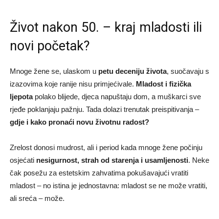
Život nakon 50. – kraj mladosti ili
novi početak?
Mnoge žene se, ulaskom u
petu deceniju života
, suočavaju s
izazovima koje ranije nisu primjećivale.
Mladost i fizička
ljepota
polako blijede, djeca napuštaju dom, a muškarci sve
rjeđe poklanjaju pažnju. Tada dolazi trenutak preispitivanja –
gdje i kako pronaći novu životnu radost?
Zrelost donosi mudrost, ali i period kada mnoge žene počinju
osjećati
nesigurnost, strah od starenja i usamljenosti
. Neke
čak posežu za estetskim zahvatima pokušavajući vratiti
mladost – no istina je jednostavna: mladost se ne može vratiti,
ali sreća – može.