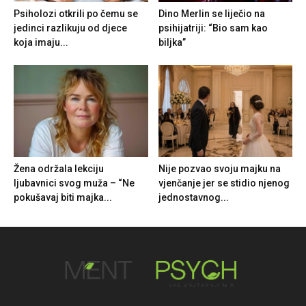
Psiholozi otkrili po čemu se
Dino Merlin se liječio na
jedinci razlikuju od djece
psihijatriji: “Bio sam kao
koja imaju...
biljka”
Žena održala lekciju
Nije pozvao svoju majku na
ljubavnici svog muža – “Ne
vjenčanje jer se stidio njenog
pokušavaj biti majka...
jednostavnog...