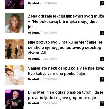
Urednik
-
07/08/2026
0
Žena održala lekciju ljubavnici svog muža
– “Ne pokušavaj biti majka mojoj djeci,
jer...
Urednik
-
06/08/2026
0
Nije pozvao svoju majku na vjenčanje jer
se stidio njenog jednostavnog seoskog
života. Ali...
Urednik
-
06/08/2026
0
Sanjali ste neku osobu koja više nije živa:
Evo kakvu vam ona pouku šalje
Urednik
-
05/08/2026
0
Dino Merlin se oglasio nakon tvrdnji da je
prevario ljude i najave grupne tvrdnje:...
Urednik
-
05/08/2026
0