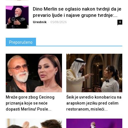
Dino Merlin se oglasio nakon tvrdnji da je
prevario ljude i najave grupne tvrdnje:...
Urednik
-
05/08/2026
0
Preporučeno
Mreže gore zbog Cecinog
Šeik je uvredio konobaricu na
priznanja koje se neće
arapskom jeziku pred celim
dopasti Merlinu! Posle...
restoranom, misleći...