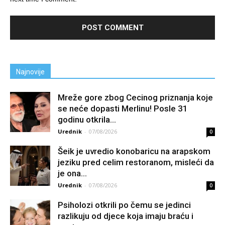
Najnovije
Mreže gore zbog Cecinog priznanja koje
se neće dopasti Merlinu! Posle 31
godinu otkrila...
Urednik
-
07/08/2026
0
Šeik je uvredio konobaricu na arapskom
jeziku pred celim restoranom, misleći da
je ona...
Urednik
-
07/08/2026
0
Psiholozi otkrili po čemu se jedinci
razlikuju od djece koja imaju braću i