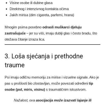
Visine osobe ili dubine glasa
Direktnog i intenzivnog kontakta očima
Jakih mirisa (dim cigareta, parfemi, hrana)
Mnogim psima posebno
odrasli muškarci djeluju
zastrašujuće
– jer su viši, imaju dublji glas i često bradu, što
otežava čitanje izraza lica.
3. Loša sjećanja i prethodne
traume
Psi imaju odličnu memoriju za mirise i vizuelne signale. Ako je
pas u prošlosti bio zlostavljan, može povezati određeni
tip
osobe (pol, miris, visinu)
s traumatičnim iskustvom.
Nažalost, ova
asocijacija može izazvati lajanje ili