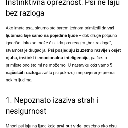
Instinktivna opreznost: Psi ne laju
bez razloga
Ako imate psa, sigurno ste barem jednom primijetili da
vaš
ljubimac laje samo na pojedine ljude
– dok druge potpuno
ignoriše. Iako se može činiti da pas reagira „bez razloga“,
stvarnost je drugačija.
Psi posjeduju izuzetno razvijen osjet
njuha, instinkt i emocionalnu inteligenciju
, pa često
primijete ono što mi ne možemo. U nastavku otkrivamo
5
najčešćih razloga
zašto psi pokazuju nepovjerenje prema
nekim ljudima.
1. Nepoznato izaziva strah i
nesigurnost
Mnogi psi laju na ljude koje
prvi put vide
, posebno ako nisu