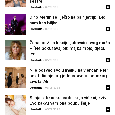
sestre
Urednik
-
07/08/2026
0
Dino Merlin se liječio na psihijatriji: “Bio
sam kao biljka”
Urednik
-
07/08/2026
0
Žena održala lekciju ljubavnici svog muža
– “Ne pokušavaj biti majka mojoj djeci,
jer...
Urednik
-
06/08/2026
0
Nije pozvao svoju majku na vjenčanje jer
se stidio njenog jednostavnog seoskog
života. Ali...
Urednik
-
06/08/2026
0
Sanjali ste neku osobu koja više nije živa:
Evo kakvu vam ona pouku šalje
Urednik
-
05/08/2026
0