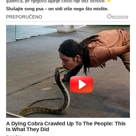
ljubimca, jer njegovo lajanje često nije bez osnove.
Slušajte svog psa – on vidi više nego što mislite.