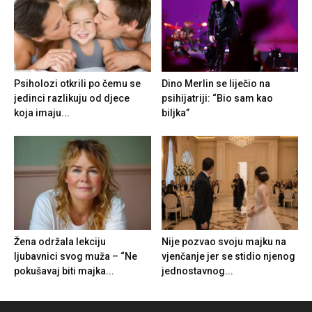
Psiholozi otkrili po čemu se
Dino Merlin se liječio na
jedinci razlikuju od djece
psihijatriji: “Bio sam kao
koja imaju...
biljka”
Žena održala lekciju
Nije pozvao svoju majku na
ljubavnici svog muža – “Ne
vjenčanje jer se stidio njenog
pokušavaj biti majka...
jednostavnog...