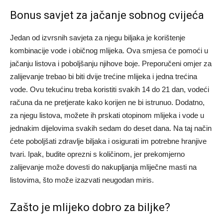
Bonus savjet za jačanje sobnog cvijeća
Jedan od izvrsnih savjeta za njegu biljaka je korištenje
kombinacije vode i običnog mlijeka. Ova smjesa će pomoći u
jačanju listova i poboljšanju njihove boje. Preporučeni omjer za
zalijevanje trebao bi biti dvije trećine mlijeka i jedna trećina
vode.
Ovu tekućinu treba koristiti svakih 14 do 21 dan, vodeći
računa da ne pretjerate kako korijen ne bi istrunuo.
Dodatno,
za njegu listova, možete ih prskati otopinom mlijeka i vode u
jednakim dijelovima svakih sedam do deset dana. Na taj način
ćete poboljšati zdravlje biljaka i osigurati im potrebne hranjive
tvari.
Ipak, budite oprezni s količinom, jer prekomjerno
zalijevanje može dovesti do nakupljanja mliječne masti na
listovima, što može izazvati neugodan miris.
Zašto je mlijeko dobro za biljke?