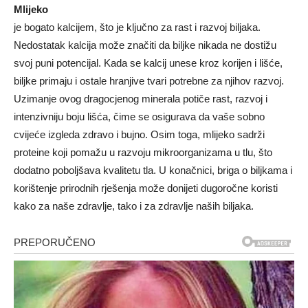
Mlijeko
je bogato kalcijem, što je ključno za rast i razvoj biljaka.
Nedostatak kalcija može značiti da biljke nikada ne dostižu
svoj puni potencijal. Kada se kalcij unese kroz korijen i lišće,
biljke primaju i ostale hranjive tvari potrebne za njihov razvoj.
Uzimanje ovog dragocjenog minerala potiče rast, razvoj i
intenzivniju boju lišća, čime se osigurava da vaše sobno
cvijeće izgleda zdravo i bujno. Osim toga, mlijeko sadrži
proteine koji pomažu u razvoju mikroorganizama u tlu, što
dodatno poboljšava kvalitetu tla.
U konačnici, briga o biljkama i
korištenje prirodnih rješenja može donijeti dugoročne koristi
kako za naše zdravlje, tako i za zdravlje naših biljaka.