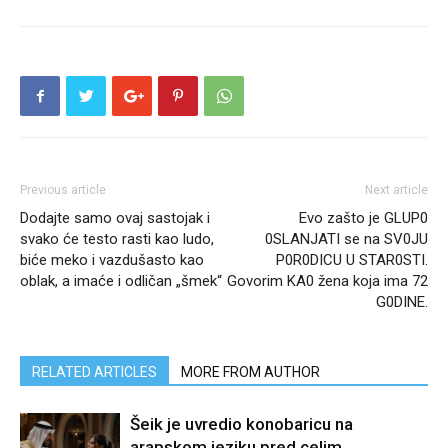
Previous article
Next article
Dodajte samo ovaj sastojak i
Evo zašto je GLUP0
svako će testo rasti kao ludo,
0SLANJATI se na SV0JU
biće meko i vazdušasto kao
P0R0DICU U STAR0STI.
oblak, a imaće i odličan „šmek“
Govorim KA0 žena koja ima 72
G0DINE.
RELATED ARTICLES
MORE FROM AUTHOR
Šeik je uvredio konobaricu na
arapskom jeziku pred celim