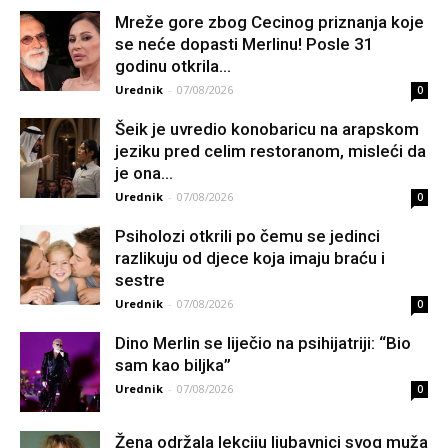
Mreže gore zbog Cecinog priznanja koje
se neće dopasti Merlinu! Posle 31
godinu otkrila...
Urednik
-
07/08/2026
0
Šeik je uvredio konobaricu na arapskom
jeziku pred celim restoranom, misleći da
je ona...
Urednik
-
07/08/2026
0
Psiholozi otkrili po čemu se jedinci
razlikuju od djece koja imaju braću i
sestre
Urednik
-
07/08/2026
0
Dino Merlin se liječio na psihijatriji: “Bio
sam kao biljka”
Urednik
-
07/08/2026
0
Žena održala lekciju ljubavnici svog muža