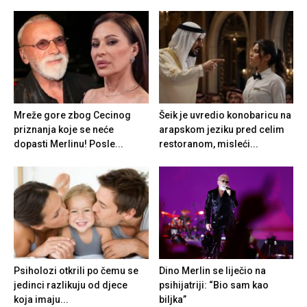
Mreže gore zbog Cecinog
Šeik je uvredio konobaricu na
priznanja koje se neće
arapskom jeziku pred celim
dopasti Merlinu! Posle...
restoranom, misleći...
Psiholozi otkrili po čemu se
Dino Merlin se liječio na
jedinci razlikuju od djece
psihijatriji: “Bio sam kao
koja imaju...
biljka”