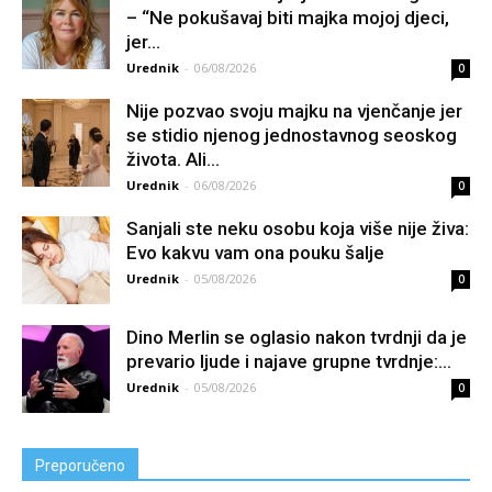
– “Ne pokušavaj biti majka mojoj djeci,
jer...
Urednik
-
06/08/2026
0
Nije pozvao svoju majku na vjenčanje jer
se stidio njenog jednostavnog seoskog
života. Ali...
Urednik
-
06/08/2026
0
Sanjali ste neku osobu koja više nije živa:
Evo kakvu vam ona pouku šalje
Urednik
-
05/08/2026
0
Dino Merlin se oglasio nakon tvrdnji da je
prevario ljude i najave grupne tvrdnje:...
Urednik
-
05/08/2026
0
Preporučeno