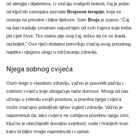
od alergija i dijabetesa. U slučaju malignih bolesti, čaj je jedan
od ključnih sastojaka poznate
Brojsove terapije
, koja se
oslanja na prirodne i biljne lijekove.
Sam
Brojs
je izjavio: “Čaj
na bazi kadulje smatram najvažnijim od svih čajeva koje treba
piti cijeli život. Tko stalno pije ovaj čaj, teško da će se ikada
razboljeti.” Ove riječi dodatno potvrđuju značaj ovog prirodnog
napitka i njegovu ulogu u održavanju zdravlja.
Njega sobnog cvijeća
Osim brige o vlastitom zdravlju, važno je posvetiti pažnju i
sobnom cvijeću koje obogaćuje naše domove. Mnogi od nas
uživaju u zelenilu svojih prostora, a pravilna njega cvijeća
može značajno poboljšati njihov izgled i zdravlje.
Važno je
napomenuti da, iako cvijeće ne zahtijeva posebnu njegu zimi,
ključno je obezbijediti dovoljno svjetlosti, vode i hranjivih tvari
kako bi biljke mogle napredovati i cvjetati.