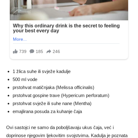
1 žlica suhe ili svježe kadulje
500 ml vode
prstohvat matičnjaka (Melissa officinalis)
prstohvat gospine trave (Hypericum perforatum)
prstohvat svježe ili suhe nane (Mentha)
emajlirana posuda za kuhanje čaja
Ovi sastojci ne samo da poboljšavaju ukus čaja, već i
doprinose njegovim ljekovitim svojstvima. Kadulja je poznata