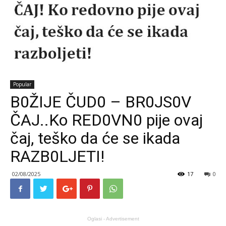
Popular
B0ŽIJE ČUD0 – BR0JS0V
ČAJ..Ko RED0VN0 pije ovaj
čaj, teško da će se ikada
RAZB0LJETI!
02/08/2025
17
0
Oglasi - Advertisement