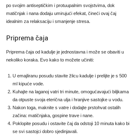
po svojim antiseptičkim i protuupalnim svojstvima, dok
matičnjak i nana dodaju umirujući efekat, čineći ovaj čaj
idealnim za relaksaciju i smanjenje stresa.
Priprema čaja
Priprema čaja od kadulje je jednostavna i može se obaviti u
nekoliko koraka. Evo kako to možete učiniti:
U emajliranu posudu stavite žlicu kadulje i prelijte je s 500
ml kipuće vode.
Kuhajte na laganoj vatri tri minute, omogućavajući biljkama
da otpuste svoja eterična ulja i hranjive sastojke u vodu.
Nakon toga, maknite s vatre i dodajte prstohvat ostalih
začina: matičnjaka, gospine trave i nane.
Poklopite posudu i ostavite čaj da odstoji 10 minuta kako bi
se svi sastojci dobro sjedinjavali.