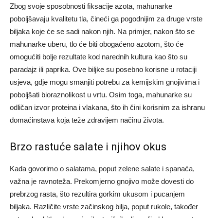
Zbog svoje sposobnosti fiksacije azota, mahunarke
poboljšavaju kvalitetu tla, čineći ga pogodnijim za druge vrste
biljaka koje će se sadi nakon njih.
Na primjer, nakon što se
mahunarke uberu, tlo će biti obogaćeno azotom, što će
omogućiti bolje rezultate kod narednih kultura kao što su
paradajz ili paprika. Ove biljke su posebno korisne u rotaciji
usjeva, gdje mogu smanjiti potrebu za kemijskim gnojivima i
poboljšati bioraznolikost u vrtu.
Osim toga, mahunarke su
odličan izvor proteina i vlakana, što ih čini korisnim za ishranu
domaćinstava koja teže zdravijem načinu života.
Brzo rastuće salate i njihov okus
Kada govorimo o salatama, poput zelene salate i spanaća,
važna je ravnoteža. Prekomjerno gnojivo može dovesti do
prebrzog rasta, što rezultira gorkim ukusom i pucanjem
biljaka. Različite vrste začinskog bilja, poput rukole, također