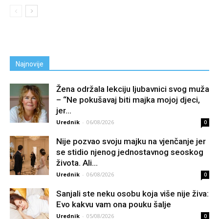
Najnovije
Žena održala lekciju ljubavnici svog muža
– “Ne pokušavaj biti majka mojoj djeci,
jer...
Urednik
-
06/08/2026
0
Nije pozvao svoju majku na vjenčanje jer
se stidio njenog jednostavnog seoskog
života. Ali...
Urednik
-
06/08/2026
0
Sanjali ste neku osobu koja više nije živa:
Evo kakvu vam ona pouku šalje
Urednik
-
05/08/2026
0