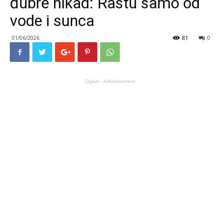
đubre nikad: Rastu samo od
vode i sunca
01/06/2026
81
0
Oglasi - Advertisement