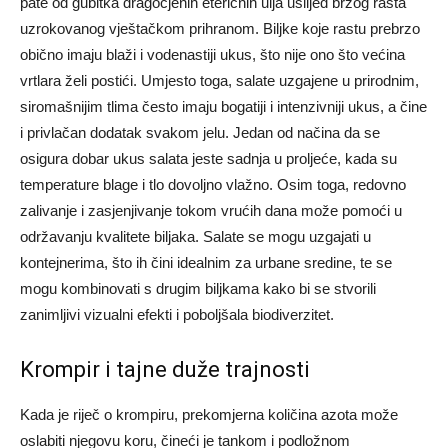
pate od gubitka dragocjenih eteričnih ulja uslijed brzog rasta
uzrokovanog vještačkom prihranom.
Biljke koje rastu prebrzo
obično imaju blaži i vodenastiji ukus, što nije ono što većina
vrtlara želi postići. Umjesto toga, salate uzgajene u prirodnim,
siromašnijim tlima često imaju bogatiji i intenzivniji ukus, a čine
i privlačan dodatak svakom jelu.
Jedan od načina da se
osigura dobar ukus salata jeste sadnja u proljeće, kada su
temperature blage i tlo dovoljno vlažno. Osim toga, redovno
zalivanje i zasjenjivanje tokom vrućih dana može pomoći u
održavanju kvalitete biljaka.
Salate se mogu uzgajati u
kontejnerima, što ih čini idealnim za urbane sredine, te se
mogu kombinovati s drugim biljkama kako bi se stvorili
zanimljivi vizualni efekti i poboljšala biodiverzitet.
Krompir i tajne duže trajnosti
Kada je riječ o krompiru, prekomjerna količina azota može
oslabiti njegovu koru, čineći je tankom i podložnom