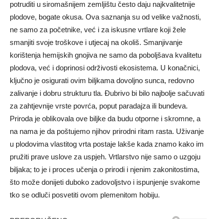
potruditi u siromašnijem zemljištu često daju najkvalitetnije
plodove, bogate okusa.
Ova saznanja su od velike važnosti,
ne samo za početnike, već i za iskusne vrtlare koji žele
smanjiti svoje troškove i utjecaj na okoliš. Smanjivanje
korištenja hemijskih gnojiva ne samo da poboljšava kvalitetu
plodova, već i doprinosi održivosti ekosistema.
U konačnici,
ključno je osigurati ovim biljkama dovoljno sunca, redovno
zalivanje i dobru strukturu tla. Đubrivo bi bilo najbolje sačuvati
za zahtjevnije vrste povrća, poput paradajza ili bundeva.
Priroda je oblikovala ove biljke da budu otporne i skromne, a
na nama je da poštujemo njihov prirodni ritam rasta.
Uživanje
u plodovima vlastitog vrta postaje lakše kada znamo kako im
pružiti prave uslove za uspjeh. Vrtlarstvo nije samo o uzgoju
biljaka; to je i proces učenja o prirodi i njenim zakonitostima,
što može donijeti duboko zadovoljstvo i ispunjenje svakome
tko se odluči posvetiti ovom plemenitom hobiju.