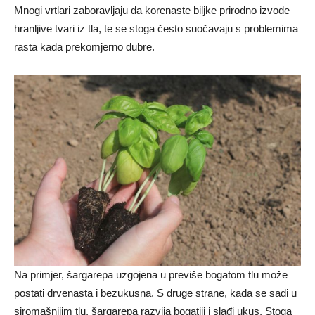
Mnogi vrtlari zaboravljaju da korenaste biljke prirodno izvode
hranljive tvari iz tla, te se stoga često suočavaju s problemima
rasta kada prekomjerno đubre.
Na primjer, šargarepa uzgojena u previše bogatom tlu može
postati drvenasta i bezukusna. S druge strane, kada se sadi u
siromašnijim tlu, šargarepa razvija bogatiji i slađi ukus. Stoga