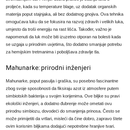
proljeće, kada su temperature blage, uz dodatak organskih
materija poput stajnjaka, ali bez dodatnog gnojiva. Ova tehnika
omogućava luku da se fokusira na razvoj zdravih i velikih luka,
umjesto da troši energiju na rast lišća. Također, važno je
napomenuti da luk može biti izuzetno otporan na bolesti kada
se uzgaja u prirodnim uvjetima, što dodatno smanjuje potrebu
za hemijskim tretmanima i poboljšava zdravlje tla.
Mahunarke: prirodni inženjeri
Mahunarke, poput pasulja i graška, su posebno fascinantne
zbog svoje sposobnosti da fiksiraju azot iz atmosfere putem
simbiotskih bakterija u svojim korijenima. Ove biljke su pravi
ekološki inženjeri, a dodatno đubrenje može ometati ovu
prirodnu simbiozu, dovodeći do smanjenja prinosa.
Često se
može primijetiti da vrtlari, misleći da čine dobro, zapravo štete
ovim korisnim biljkama dodajući nepotrebne hranjive tvari.