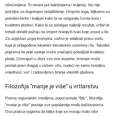
oštećenjima. To otvara put bakterijama i truljenju, što nije
poželjno za dugotrajno skladištenje. Umjesto toga, biljkama su
potrebni fosfor i kalijum kako bi se osigurala čvrsta kora i
kvalitetni plodovi.
Kako bi se postigao najbolji rezultat, vrtlari bi
trebali obratiti pažnju na omjere hranjivih tvari koje unose u tlo.
Za uspješan uzgoj krompira, važno je odabrati pravu sortu
koja je prilagođena lokalnim klimatskim uslovima i tlu. Također,
priprema tla prije sadnje može značajno poboljšati kvalitetu
ploda.
Uzimajući u obzir sve ove aspekte, krompir može
postati pravi dragulj u vašem vrtu, nudeći ne samo hranljivu
vrijednost, već i zadovoljstvo branja vlastitih plodova.
Filozofija “manje je više” u vrtlarstvu
Prema regionalnim medijima, poput portala “Blic”, filozofija
“manje je više” postaje sve popularnija među baštovanima.
Ova praksa sugerira da biljke koje se moraju malo više