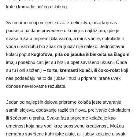
kafe i komadić nečega slatkog.
Svi imamo onaj omiljeni kolač iz detinjstva, onaj koji nas
podseća na dane provedene u kuhinji s najbližima, gde je
svaka ruka u pripremi bila važna, a miris vanile, čokolade ili
voća u vazduhu bio znak da ljubav nije daleko. Jednostavni
kolači poput
kuglofova
,
pita od jabuka
ili
biskvita sa šlagom
imaju posebnu čar, jer su brzi, a opet savršeno ukusni. Onda
su tu i oni složeniji –
torte
,
kremasti kolači
, ili
čoko-rolat
koji
nas podsećaju na to da ljubav i trud u pripremi hrane uvek
donose neverovatne rezultate.
Jedan od najlepših delova pripreme kolača jeste stvaranje
samih slojeva, dodavanje različitih filova, prelivanje čokoladom
ili šećerom u prahu. Svaka faza pripreme kolača je kao
umetnost koja nas vodi kroz sopstvenu kreativnost. Možda
nemamo savršene kuhinjske alate, ali ljubav koja ide u svaki