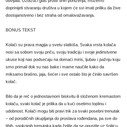
odvijala. Uzdižući glas protiv tihih poniženja, možemo
doprinijeti stvaranju društva u kojem će svi imati priliku da žive
dostojanstveno i bez straha od omalovažavanja.
BONUS TEKST
Kolači su prava magija u svetu slatkiša. Svaka vrsta kolača
nosi sa sobom svoju priču, svoju tradiciju i svoje jedinstvene
ukuse koji nas podsećaju na domaći miris, ljubav i pažnju koju
smo primali dok su nas bake i mame naučile kako da
miksamo brašno, jaja, šećer i sve ostalo što je činilo savršen
kolač.
Bilo da je reč o jednostavnom biskvitu ili složenom kremastom
kolaču, svaki kolač je prilika da u kući osetimo toplinu i
udobnost. Kolači mogu biti pravi trik za svaki posebni trenutak
– od porodičnih okupljanja do proslava rođendana, pa sve do
tihih, spokojnih trenutaka kada želite da se opustite uz šoljicu