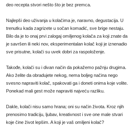
deo recepta stvori nešto što je bez premca.
Najlepši deo uživanja u kolačima je, naravno, degustacija. U
trenutku kada zagrizete u sočan komadić, sve brige nestaju.
Bilo da je to onaj prvi zalogaj omiljenog kolača za koji znate da
je savršen ili neki nov, eksperimentalan kolač koji je iznenadio
sve prisutne, kolači su uvek dobri za raspoloženje.
Takođe, kolači su i divan način da pokažemo pažnju drugima.
Ako želite da obradujete nekog, nema boljeg načina nego
svesno napraviti kolač, spakovati ga i doneti onima koje volite.
Ponekad mali gest može napraviti najveću razliku.
Dakle, kolači nisu samo hrana; oni su način života. Kroz njih
prenosimo tradiciju, ljubav, kreativnost i sve one male stvari
koje čine život lepšim. A koji je vaš omiljeni kolač?