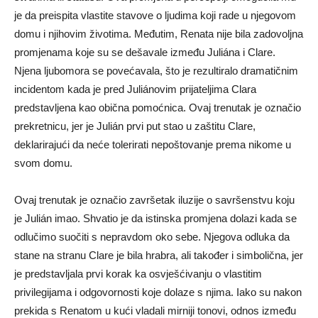
je da preispita vlastite stavove o ljudima koji rade u njegovom
domu i njihovim životima. Međutim, Renata nije bila zadovoljna
promjenama koje su se dešavale između Juliána i Clare.
Njena ljubomora se povećavala, što je rezultiralo dramatičnim
incidentom kada je pred Juliánovim prijateljima Clara
predstavljena kao obična pomoćnica. Ovaj trenutak je označio
prekretnicu, jer je Julián prvi put stao u zaštitu Clare,
deklarirajući da neće tolerirati nepoštovanje prema nikome u
svom domu.
Ovaj trenutak je označio završetak iluzije o savršenstvu koju
je Julián imao. Shvatio je da istinska promjena dolazi kada se
odlučimo suočiti s nepravdom oko sebe. Njegova odluka da
stane na stranu Clare je bila hrabra, ali također i simbolična, jer
je predstavljala prvi korak ka osvješćivanju o vlastitim
privilegijama i odgovornosti koje dolaze s njima. Iako su nakon
prekida s Renatom u kući vladali mirniji tonovi, odnos između