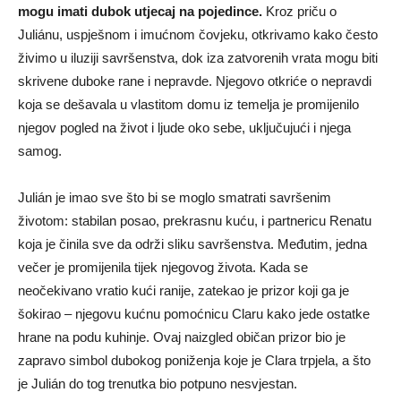
mogu imati dubok utjecaj na pojedince.
Kroz priču o
Juliánu, uspješnom i imućnom čovjeku, otkrivamo kako često
živimo u iluziji savršenstva, dok iza zatvorenih vrata mogu biti
skrivene duboke rane i nepravde. Njegovo otkriće o nepravdi
koja se dešavala u vlastitom domu iz temelja je promijenilo
njegov pogled na život i ljude oko sebe, uključujući i njega
samog.
Julián je imao sve što bi se moglo smatrati savršenim
životom: stabilan posao, prekrasnu kuću, i partnericu Renatu
koja je činila sve da održi sliku savršenstva. Međutim, jedna
večer je promijenila tijek njegovog života. Kada se
neočekivano vratio kući ranije, zatekao je prizor koji ga je
šokirao – njegovu kućnu pomoćnicu Claru kako jede ostatke
hrane na podu kuhinje. Ovaj naizgled običan prizor bio je
zapravo simbol dubokog poniženja koje je Clara trpjela, a što
je Julián do tog trenutka bio potpuno nesvjestan.