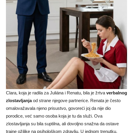
Clara, koja je radila za Juliána i Renatu, bila je žrtva
verbalnog
zlostavljanja
od strane njegove partnerice. Renata je često
omalovažavala njeno prisustvo, govoreći joj da nije dio
porodice, već samo osoba koja je tu da služi. Ova
zlostavljanja su bila suptilna, ali dovoljno snažna da ostave
trajne ožiljke na psihološkom zdravlju. U jednom trenutku,