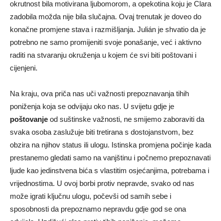
okrutnost bila motivirana ljubomorom, a opekotina koju je Clara
zadobila možda nije bila slučajna. Ovaj trenutak je doveo do
konačne promjene stava i razmišljanja. Julián je shvatio da je
potrebno ne samo promijeniti svoje ponašanje, već i aktivno
raditi na stvaranju okruženja u kojem će svi biti poštovani i
cijenjeni.
Na kraju, ova priča nas uči važnosti prepoznavanja tihih
poniženja koja se odvijaju oko nas. U svijetu gdje je
poštovanje
od suštinske važnosti, ne smijemo zaboraviti da
svaka osoba zaslužuje biti tretirana s dostojanstvom, bez
obzira na njihov status ili ulogu. Istinska promjena počinje kada
prestanemo gledati samo na vanjštinu i počnemo prepoznavati
ljude kao jedinstvena bića s vlastitim osjećanjima, potrebama i
vrijednostima. U ovoj borbi protiv nepravde, svako od nas
može igrati ključnu ulogu, počevši od samih sebe i
sposobnosti da prepoznamo nepravdu gdje god se ona