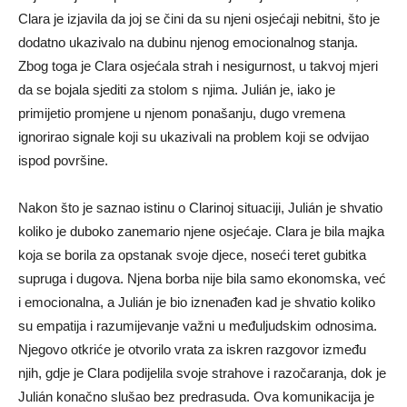
Clara je izjavila da joj se čini da su njeni osjećaji nebitni, što je
dodatno ukazivalo na dubinu njenog emocionalnog stanja.
Zbog toga je Clara osjećala strah i nesigurnost, u takvoj mjeri
da se bojala sjediti za stolom s njima. Julián je, iako je
primijetio promjene u njenom ponašanju, dugo vremena
ignorirao signale koji su ukazivali na problem koji se odvijao
ispod površine.
Nakon što je saznao istinu o Clarinoj situaciji, Julián je shvatio
koliko je duboko zanemario njene osjećaje. Clara je bila majka
koja se borila za opstanak svoje djece, noseći teret gubitka
supruga i dugova. Njena borba nije bila samo ekonomska, već
i emocionalna, a Julián je bio iznenađen kad je shvatio koliko
su empatija i razumijevanje važni u međuljudskim odnosima.
Njegovo otkriće je otvorilo vrata za iskren razgovor između
njih, gdje je Clara podijelila svoje strahove i razočaranja, dok je
Julián konačno slušao bez predrasuda. Ova komunikacija je