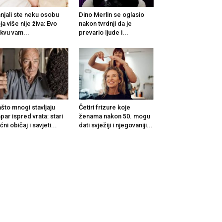
njali ste neku osobu
Dino Merlin se oglasio
ja više nije živa: Evo
nakon tvrdnji da je
kvu vam...
prevario ljude i...
što mnogi stavljaju
Četiri frizure koje
par ispred vrata: stari
ženama nakon 50. mogu
ćni običaj i savjeti...
dati svježiji i njegovaniji...