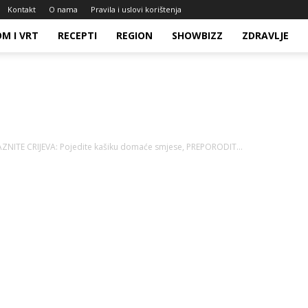
Kontakt
O nama
Pravila i uslovi korištenja
M I VRT
RECEPTI
REGION
SHOWBIZZ
ZDRAVLJE
AZNITE CRIJEVA: Pojedite kašiku domaće smjese, PREPORODIT...