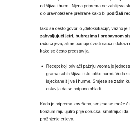
od šljiva i hurmi. Njena priprema ne zahtijeva 
dio uravnotežene prehrane kako bi
podržali re
Iako se često govori o „detoksikaciji“, važno je 
zahvaljujući jetri, bubrezima i probavnom s
radu crijeva, ali ne postoje čvrsti naučni dokazi
kako se često predstavlja.
Recept koji privlači pažnju veoma je jednost
grama suhih šljiva i isto toliko hurmi. Voda 
isjeckane šljive i hurme. Smjesa se zatim k
ostavlja da se potpuno ohladi.
Kada je priprema završena, smjesa se može čuvat
konzumiraju ujutro prije doručka, smatrajući da 
pražnjenje crijeva.