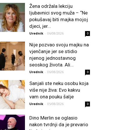
Žena održala lekciju
ljubavnici svog muža – “Ne
pokušavaj biti majka mojoj
djeci, jer...
Urednik
-
06/08/2026
0
Nije pozvao svoju majku na
vjenčanje jer se stidio
njenog jednostavnog
seoskog života. Ali...
Urednik
-
06/08/2026
0
Sanjali ste neku osobu koja
više nije živa: Evo kakvu
vam ona pouku šalje
Urednik
-
05/08/2026
0
Dino Merlin se oglasio
nakon tvrdnji da je prevario