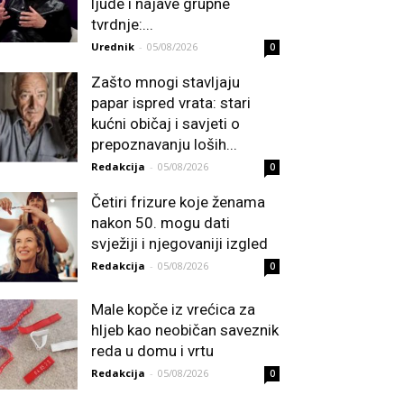
ljude i najave grupne
tvrdnje:...
Urednik
-
05/08/2026
0
Zašto mnogi stavljaju
papar ispred vrata: stari
kućni običaj i savjeti o
prepoznavanju loših...
Redakcija
-
05/08/2026
0
Četiri frizure koje ženama
nakon 50. mogu dati
svježiji i njegovaniji izgled
Redakcija
-
05/08/2026
0
Male kopče iz vrećica za
hljeb kao neobičan saveznik
reda u domu i vrtu
Redakcija
-
05/08/2026
0