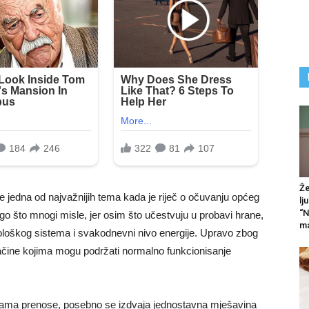
Že
e jedna od najvažnijih tema kada je riječ o očuvanju općeg
lj
“N
go što mnogi misle, jer osim što učestvuju u probavi hrane,
ma
munološkog sistema i svakodnevni nivo energije. Upravo zbog
 načine kojima mogu podržati normalno funkcionisanje
ama prenose, posebno se izdvaja jednostavna mješavina