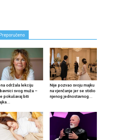
Preporučeno
na održala lekciju
Nije pozvao svoju majku
ubavnici svog muža –
na vjenčanje jer se stidio
e pokušavaj biti
njenog jednostavnog...
jka...