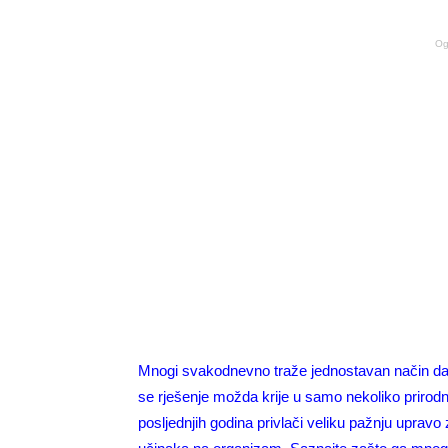
Og
Mnogi svakodnevno traže jednostavan način da po
se rješenje možda krije u samo nekoliko prirod
posljednjih godina privlači veliku pažnju uprav