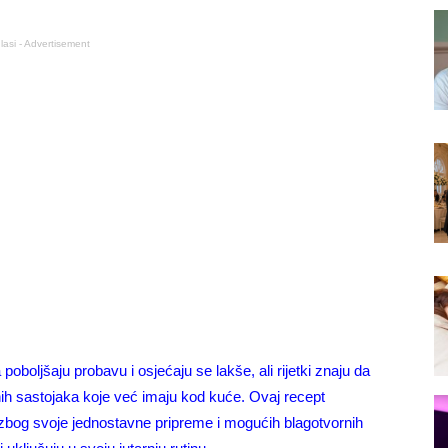
lasi - Advertisement
boljšaju probavu i osjećaju se lakše, ali rijetki znaju da
nih sastojaka koje već imaju kod kuće. Ovaj recept
o zbog svoje jednostavne pripreme i mogućih blagotvornih