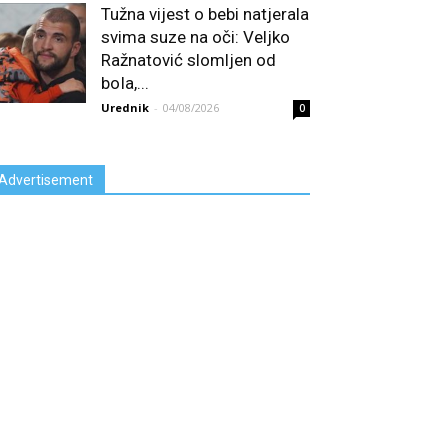
Tužna vijest o bebi natjerala
svima suze na oči: Veljko
Ražnatović slomljen od
boIa,...
Urednik
-
04/08/2026
0
Advertisement