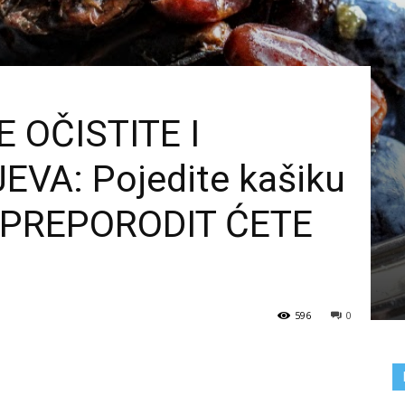
 OČISTITE I
EVA: Pojedite kašiku
 PREPORODIT ĆETE
596
0