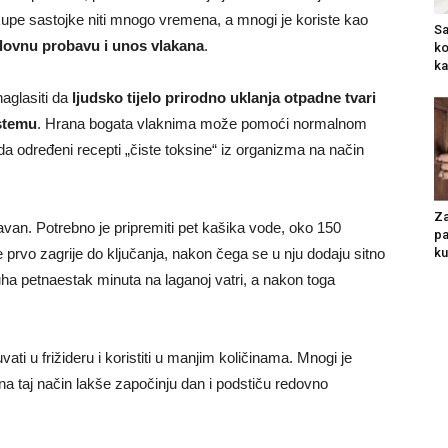
skupe sastojke niti mnogo vremena, a mnogi je koriste kao
Sa
dovnu probavu i unos vlakana
.
ko
ka
naglasiti da
ljudsko tijelo prirodno uklanja otpadne tvari
istemu
. Hrana bogata vlaknima može pomoći normalnom
 da određeni recepti „čiste toksine“ iz organizma na način
Za
avan. Potrebno je pripremiti pet kašika vode, oko 150
pa
se prvo zagrije do ključanja, nakon čega se u nju dodaju sitno
ku
uha petnaestak minuta na laganoj vatri, a nakon toga
i u frižideru i koristiti u manjim količinama. Mnogi je
na taj način lakše započinju dan i podstiču redovno