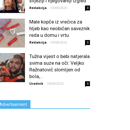
svježiji i njegovaniji izgled
Redakcija
-
05/08/2026
0
Male kopče iz vrećica za
hljeb kao neobičan saveznik
reda u domu i vrtu
Redakcija
-
05/08/2026
0
Tužna vijest o bebi natjerala
svima suze na oči: Veljko
Ražnatović slomljen od
boIa,...
Urednik
-
04/08/2026
0
Advertisement