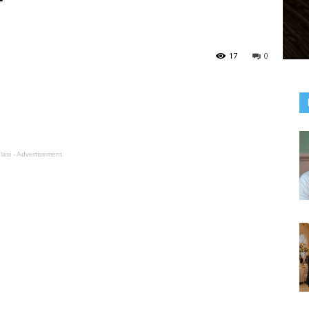
17
0
lasi - Advertisement