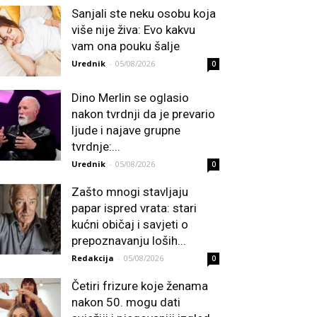
Sanjali ste neku osobu koja
više nije živa: Evo kakvu
vam ona pouku šalje
Urednik
-
05/08/2026
0
Dino Merlin se oglasio
nakon tvrdnji da je prevario
ljude i najave grupne
tvrdnje:...
Urednik
-
05/08/2026
0
Zašto mnogi stavljaju
papar ispred vrata: stari
kućni običaj i savjeti o
prepoznavanju loših...
Redakcija
-
05/08/2026
0
Četiri frizure koje ženama
nakon 50. mogu dati