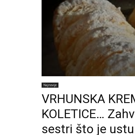
Najnovije
VRHUNSKA KRE
KOLETICE… Zahva
sestri što je ust