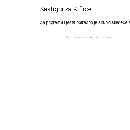
Sastojci za Kiflice
Za pripremu tijesta potrebno je skupiti sljedeće 
Sadržaj se nastavlja nakon oglasa