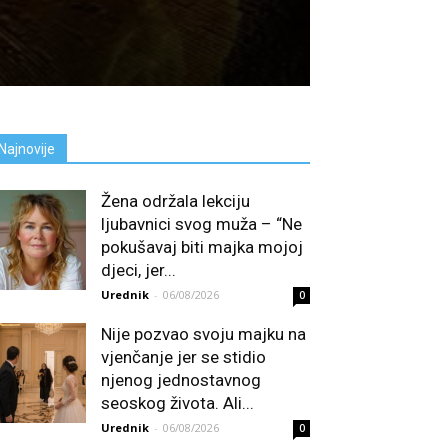
Najnovije
Žena održala lekciju
ljubavnici svog muža – “Ne
pokušavaj biti majka mojoj
djeci, jer...
Urednik
-
06/08/2026
0
Nije pozvao svoju majku na
vjenčanje jer se stidio
njenog jednostavnog
seoskog života. Ali...
Urednik
-
06/08/2026
0