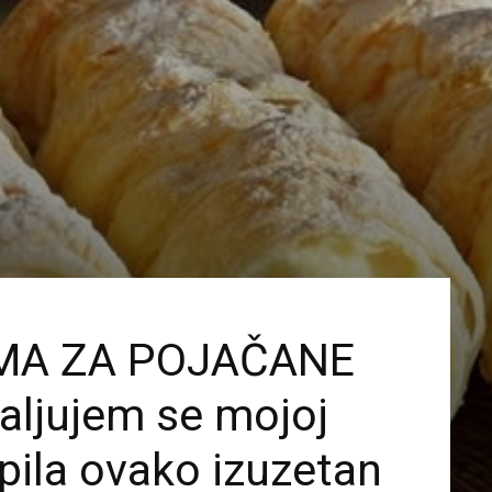
MA ZA POJAČANE
ljujem se mojoj
upila ovako izuzetan