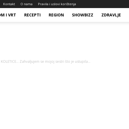
Kontakt
O nama
Pravila i uslovi korištenja
M I VRT
RECEPTI
REGION
SHOWBIZZ
ZDRAVLJE
ETICE… Zahvaljujem se mojoj sestri što je ustupila...