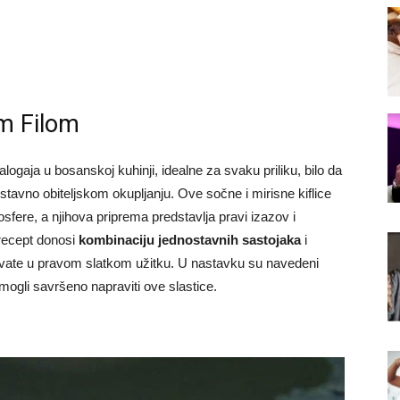
im Filom
 zalogaja u bosanskoj kuhinji, idealne za svaku priliku, bilo da
ostavno obiteljskom okupljanju. Ove sočne i mirisne kiflice
fere, a njihova priprema predstavlja pravi izazov i
 recept donosi
kombinaciju jednostavnih sastojaka
i
vate u pravom slatkom užitku. U nastavku su navedeni
 mogli savršeno napraviti ove slastice.