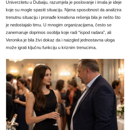
Univerzitetu u Dubaiju, razumjela je poslovanje i imala je ideje
koje su mogle spasiti situaciju. Njena sposobnost da analizira
trenutnu situaciju i pronađe kreativna rešenja bila je nešto što
je nedostajalo timu. U mnogim organizacijama, često se
zanemaruje doprinos osoblja koje radi “ispod radara”, ali
Veronika je bila živi dokaz da i naizgled jednostavna uloga
može igrati ključnu funkciju u kriznim trenucima.