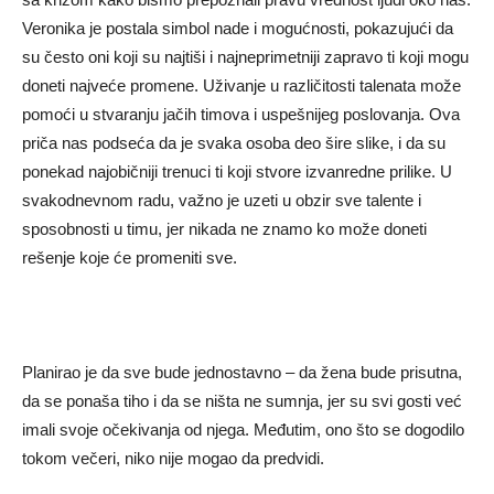
Veronika je postala simbol nade i mogućnosti, pokazujući da
su često oni koji su najtiši i najneprimetniji zapravo ti koji mogu
doneti najveće promene. Uživanje u različitosti talenata može
pomoći u stvaranju jačih timova i uspešnijeg poslovanja.
Ova
priča nas podseća da je svaka osoba deo šire slike, i da su
ponekad najobičniji trenuci ti koji stvore izvanredne prilike. U
svakodnevnom radu, važno je uzeti u obzir sve talente i
sposobnosti u timu, jer nikada ne znamo ko može doneti
rešenje koje će promeniti sve.
Planirao je da sve bude jednostavno – da žena bude prisutna,
da se ponaša tiho i da se ništa ne sumnja, jer su svi gosti već
imali svoje očekivanja od njega. Međutim, ono što se dogodilo
tokom večeri, niko nije mogao da predvidi.