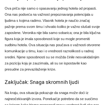
Ova priča nije samo o spasavanju jednog hotela od propasti.
Ona nas podseća na važnost prepoznavanja potencijala u
ljudima s kojima radimo. Vlasnik hotela je naučio značaj
pažnje prema svom timu i shvatio koliko je važno slušati svoje
zaposlene.
Veronika nije bila samo sobarica; ona je bila ključna
figura koja je imala sposobnosti koje su mogle promeniti
sudbinu hotela. Ova situacija nas poučava o važnosti otvorene
komunikacije u timu, kao i o vrednosti raznolikosti u radnoj
sredini.
Njene sposobnosti su se možda činile nesvakidašnjim
za poziciju koju je zauzimala, ali su se ispostavile kao
presudne za prevazilaženje krize.
Zaključak: Snaga skromnih ljudi
Na kraju, ova situacija pokazuje da snaga može doći iz
najneočekivanijih izvora. Ponekad je potrebno da se suočimo
sa krizom kako bismo prepoznali pravu vrednost ljudi oko nas.