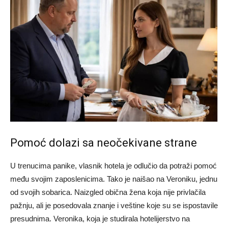
Pomoć dolazi sa neočekivane strane
U trenucima panike, vlasnik hotela je odlučio da potraži pomoć
među svojim zaposlenicima. Tako je naišao na Veroniku, jednu
od svojih sobarica. Naizgled obična žena koja nije privlačila
pažnju, ali je posedovala znanje i veštine koje su se ispostavile
presudnima. Veronika, koja je studirala hotelijerstvo na