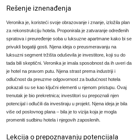
Rešenje iznenađenja
Veronika je, koristeći svoje obrazovanje i znanje, izložila plan
za rekonstrukciju hotela. Proponirala je zatvaranje određenih
spratova i preuređenje soba u luksuzne apartmane kako bi se
privukli bogatiji gosti. Njena ideja o preusmeravanju na
luksuzni segment tržišta oduševila je investitore, koji su do
tada bili skeptični.
Veronika je imala sposobnost da ih uveri da
je hotel na pravom putu. Njena strast prema industriji i
odlučnost da preuzme odgovornost za budućnost hotela
pokazali su se kao ključni elementi u njenom pristupu. Ovaj
trenutak je bio prekretnica; investitori su prepoznali njen
potencijal i odlučili da investiraju u projekt.
Njena ideja je bila
više od poslovnog plana – bila je to vizija koja je mogla
promeniti sudbinu hotela i njegovih zaposlenih.
Lekcija o prepoznavanju potencijala