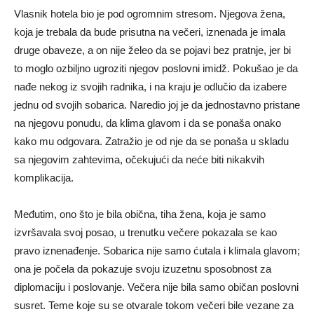
Vlasnik hotela bio je pod ogromnim stresom. Njegova žena,
koja je trebala da bude prisutna na večeri, iznenada je imala
druge obaveze, a on nije želeo da se pojavi bez pratnje, jer bi
to moglo ozbiljno ugroziti njegov poslovni imidž. Pokušao je da
nađe nekog iz svojih radnika, i na kraju je odlučio da izabere
jednu od svojih sobarica. Naredio joj je da jednostavno pristane
na njegovu ponudu, da klima glavom i da se ponaša onako
kako mu odgovara. Zatražio je od nje da se ponaša u skladu
sa njegovim zahtevima, očekujući da neće biti nikakvih
komplikacija.
Međutim, ono što je bila obična, tiha žena, koja je samo
izvršavala svoj posao, u trenutku večere pokazala se kao
pravo iznenađenje. Sobarica nije samo ćutala i klimala glavom;
ona je počela da pokazuje svoju izuzetnu sposobnost za
diplomaciju i poslovanje. Večera nije bila samo običan poslovni
susret. Teme koje su se otvarale tokom večeri bile vezane za