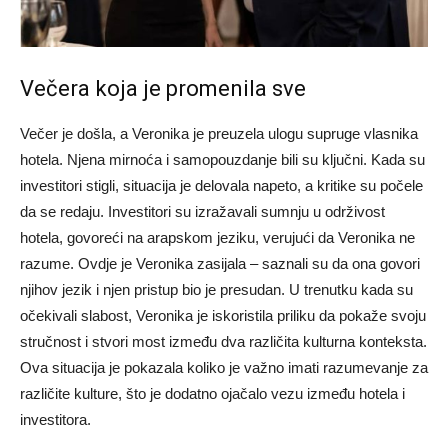
Večera koja je promenila sve
Večer je došla, a Veronika je preuzela ulogu supruge vlasnika
hotela. Njena mirnoća i samopouzdanje bili su ključni. Kada su
investitori stigli, situacija je delovala napeto, a kritike su počele
da se redaju. Investitori su izražavali sumnju u održivost
hotela, govoreći na arapskom jeziku, verujući da Veronika ne
razume.
Ovdje je Veronika zasijala – saznali su da ona govori
njihov jezik i njen pristup bio je presudan. U trenutku kada su
očekivali slabost, Veronika je iskoristila priliku da pokaže svoju
stručnost i stvori most između dva različita kulturna konteksta.
Ova situacija je pokazala koliko je važno imati razumevanje za
različite kulture, što je dodatno ojačalo vezu između hotela i
investitora.