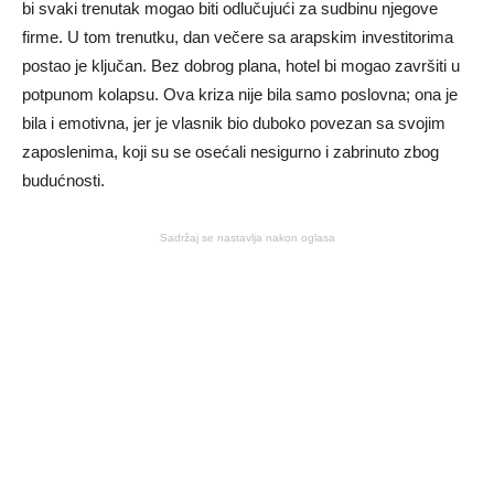
bi svaki trenutak mogao biti odlučujući za sudbinu njegove
firme. U tom trenutku, dan večere sa arapskim investitorima
postao je ključan. Bez dobrog plana, hotel bi mogao završiti u
potpunom kolapsu. Ova kriza nije bila samo poslovna; ona je
bila i emotivna, jer je vlasnik bio duboko povezan sa svojim
zaposlenima, koji su se osećali nesigurno i zabrinuto zbog
budućnosti.
Sadržaj se nastavlja nakon oglasa