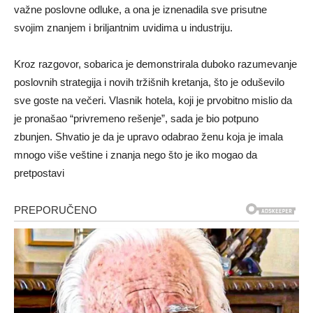
važne poslovne odluke, a ona je iznenadila sve prisutne
svojim znanjem i briljantnim uvidima u industriju.
Kroz razgovor, sobarica je demonstrirala duboko razumevanje
poslovnih strategija i novih tržišnih kretanja, što je oduševilo
sve goste na večeri. Vlasnik hotela, koji je prvobitno mislio da
je pronašao “privremeno rešenje”, sada je bio potpuno
zbunjen. Shvatio je da je upravo odabrao ženu koja je imala
mnogo više veštine i znanja nego što je iko mogao da
pretpostavi