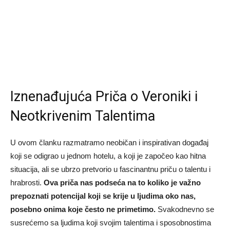
Iznenađujuća Priča o Veroniki i
Neotkrivenim Talentima
U ovom članku razmatramo neobičan i inspirativan događaj
koji se odigrao u jednom hotelu, a koji je započeo kao hitna
situacija, ali se ubrzo pretvorio u fascinantnu priču o talentu i
hrabrosti.
Ova priča nas podseća na to koliko je važno
prepoznati potencijal koji se krije u ljudima oko nas,
posebno onima koje često ne primetimo.
Svakodnevno se
susrećemo sa ljudima koji svojim talentima i sposobnostima