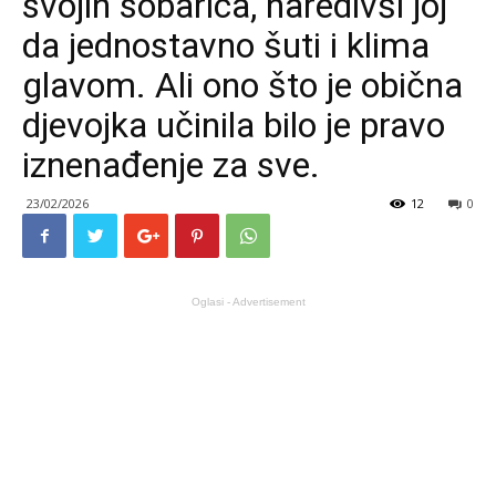
svojih sobarica, naredivši joj
da jednostavno šuti i klima
glavom. Ali ono što je obična
djevojka učinila bilo je pravo
iznenađenje za sve.
23/02/2026
12
0
Oglasi - Advertisement