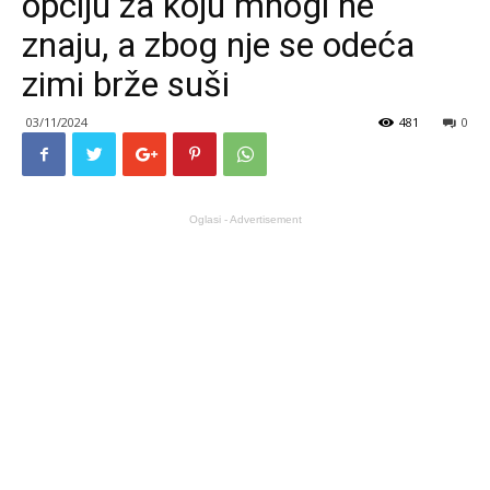
opciju za koju mnogi ne
znaju, a zbog nje se odeća
zimi brže suši
03/11/2024
481
0
Oglasi - Advertisement