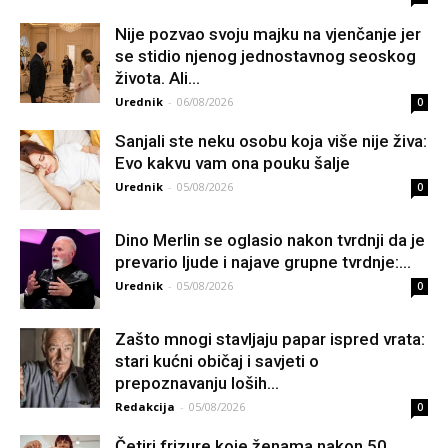
Nije pozvao svoju majku na vjenčanje jer
se stidio njenog jednostavnog seoskog
života. Ali...
Urednik
-
06/08/2026
0
Sanjali ste neku osobu koja više nije živa:
Evo kakvu vam ona pouku šalje
Urednik
-
05/08/2026
0
Dino Merlin se oglasio nakon tvrdnji da je
prevario ljude i najave grupne tvrdnje:...
Urednik
-
05/08/2026
0
Zašto mnogi stavljaju papar ispred vrata:
stari kućni običaj i savjeti o
prepoznavanju loših...
Redakcija
-
05/08/2026
0
Četiri frizure koje ženama nakon 50.