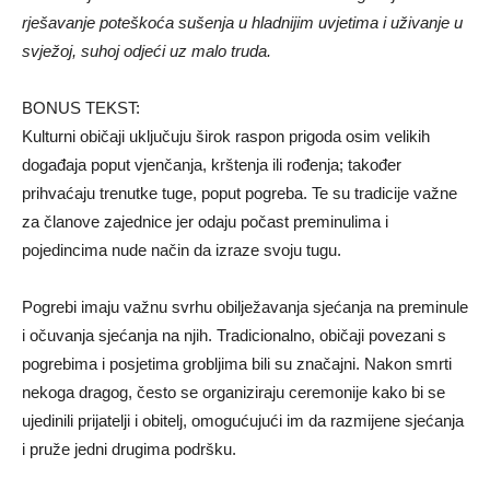
rješavanje poteškoća sušenja u hladnijim uvjetima i uživanje u
svježoj, suhoj odjeći uz malo truda.
BONUS TEKST:
Kulturni običaji uključuju širok raspon prigoda osim velikih
događaja poput vjenčanja, krštenja ili rođenja; također
prihvaćaju trenutke tuge, poput pogreba. Te su tradicije važne
za članove zajednice jer odaju počast preminulima i
pojedincima nude način da izraze svoju tugu.
Pogrebi imaju važnu svrhu obilježavanja sjećanja na preminule
i očuvanja sjećanja na njih. Tradicionalno, običaji povezani s
pogrebima i posjetima grobljima bili su značajni. Nakon smrti
nekoga dragog, često se organiziraju ceremonije kako bi se
ujedinili prijatelji i obitelj, omogućujući im da razmijene sjećanja
i pruže jedni drugima podršku.