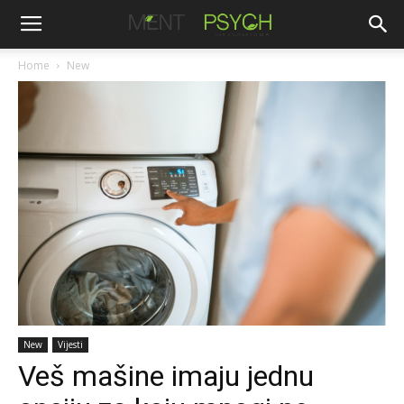
Home
New
New
Vijesti
Veš mašine imaju jednu