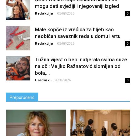
mogu dati svježiji i njegovaniji izgled
Redakcija
-
05/08/2026
0
Male kopče iz vrećica za hljeb kao
neobičan saveznik reda u domu i vrtu
Redakcija
-
05/08/2026
0
Tužna vijest o bebi natjerala svima suze
na oči: Veljko Ražnatović slomljen od
boIa,...
Urednik
-
04/08/2026
0
Preporučeno