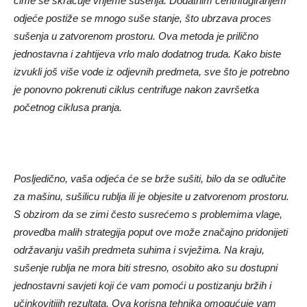
čime se skraćuje vrijeme sušenja. Dodatnim centrifugiranjem
odjeće postiže se mnogo suše stanje, što ubrzava proces
sušenja u zatvorenom prostoru. Ova metoda je prilično
jednostavna i zahtijeva vrlo malo dodatnog truda. Kako biste
izvukli još više vode iz odjevnih predmeta, sve što je potrebno
je ponovno pokrenuti ciklus centrifuge nakon završetka
početnog ciklusa pranja.
Posljedično, vaša odjeća će se brže sušiti, bilo da se odlučite
za mašinu, sušilicu rublja ili je objesite u zatvorenom prostoru.
S obzirom da se zimi često susrećemo s problemima vlage,
provedba malih strategija poput ove može značajno pridonijeti
održavanju vaših predmeta suhima i svježima. Na kraju,
sušenje rublja ne mora biti stresno, osobito ako su dostupni
jednostavni savjeti koji će vam pomoći u postizanju bržih i
učinkovitijih rezultata. Ova korisna tehnika omogućuje vam