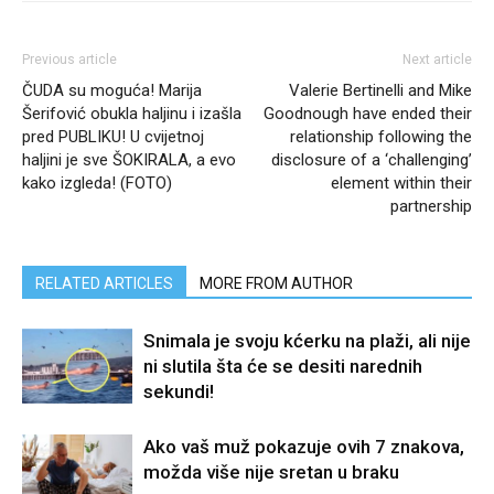
Previous article
Next article
ČUDA su moguća! Marija
Valerie Bertinelli and Mike
Šerifović obukla haljinu i izašla
Goodnough have ended their
pred PUBLIKU! U cvijetnoj
relationship following the
haljini je sve ŠOKIRALA, a evo
disclosure of a ‘challenging’
kako izgleda! (FOTO)
element within their
partnership
RELATED ARTICLES
MORE FROM AUTHOR
Snimala je svoju kćerku na plaži, ali nije
ni slutila šta će se desiti narednih
sekundi!
Ako vaš muž pokazuje ovih 7 znakova,
možda više nije sretan u braku