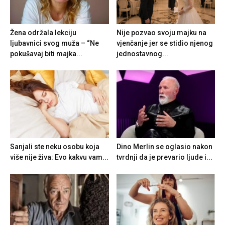
Žena održala lekciju
Nije pozvao svoju majku na
ljubavnici svog muža – “Ne
vjenčanje jer se stidio njenog
pokušavaj biti majka...
jednostavnog...
Sanjali ste neku osobu koja
Dino Merlin se oglasio nakon
više nije živa: Evo kakvu vam...
tvrdnji da je prevario ljude i...