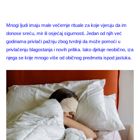
Mnogi ljudi imaju male večernje rituale za koje vjeruju da im
donose sreću, mir ili osjećaj sigurnosti. Jedan od njih već
godinama privlači pažnju zbog tvrdnji da može pomoći u
privlačenju blagostanja i novih prilika. Iako djeluje neobično, iza
njega se krije mnogo više od običnog predmeta ispod jastuka.