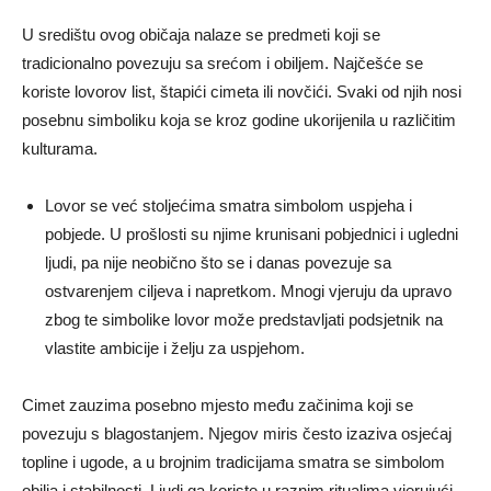
U središtu ovog običaja nalaze se predmeti koji se
tradicionalno povezuju sa srećom i obiljem. Najčešće se
koriste lovorov list, štapići cimeta ili novčići. Svaki od njih nosi
posebnu simboliku koja se kroz godine ukorijenila u različitim
kulturama.
Lovor se već stoljećima smatra simbolom uspjeha i
pobjede. U prošlosti su njime krunisani pobjednici i ugledni
ljudi, pa nije neobično što se i danas povezuje sa
ostvarenjem ciljeva i napretkom. Mnogi vjeruju da upravo
zbog te simbolike lovor može predstavljati podsjetnik na
vlastite ambicije i želju za uspjehom.
Cimet zauzima posebno mjesto među začinima koji se
povezuju s blagostanjem. Njegov miris često izaziva osjećaj
topline i ugode, a u brojnim tradicijama smatra se simbolom
obilja i stabilnosti. Ljudi ga koriste u raznim ritualima vjerujući