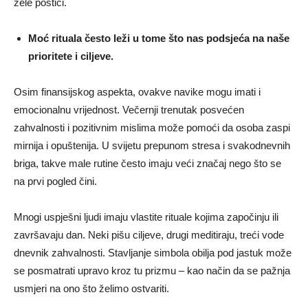
žele postići.
Moć rituala često leži u tome što nas podsjeća na naše
prioritete i ciljeve.
Osim finansijskog aspekta, ovakve navike mogu imati i
emocionalnu vrijednost. Večernji trenutak posvećen
zahvalnosti i pozitivnim mislima može pomoći da osoba zaspi
mirnija i opuštenija. U svijetu prepunom stresa i svakodnevnih
briga, takve male rutine često imaju veći značaj nego što se
na prvi pogled čini.
Mnogi uspješni ljudi imaju vlastite rituale kojima započinju ili
završavaju dan. Neki pišu ciljeve, drugi meditiraju, treći vode
dnevnik zahvalnosti. Stavljanje simbola obilja pod jastuk može
se posmatrati upravo kroz tu prizmu – kao način da se pažnja
usmjeri na ono što želimo ostvariti.