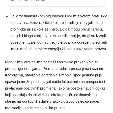
Želja za finansijskom sigurnošću i boljim životom prati ljude
od davnina. Kroz različite kulture i tradicije razvijali su se
brojni običaji za koje se vjerovalo da mogu privući sreću,
uspjeh i blagostanje. Neki su nosili amajlije, drugi su izvodili
posebne rituale, dok su treći vjerovali da određeni predmeti
imaju moć da usmjere energiju života u pozitivnom pravcu.
Među tim vjerovanjima postoji i zanimljiva praksa koja se
prenosi generacijama. Prema narodnim predanjima i raznim
tradicijama, stavljanje određenih simbola ispod jastuka prije
spavanja može predstavljati način fokusiranja na prosperitet i
privlačenje pozitivnih promjena. Iako ne postoje naučni dokazi
koji potvrđuju da takvi rituali direktno utiču na finansijsko
stanje, mnogi ljudi ih i dalje praktikuju zbog osjećaja nade,
motivacije i optimizma koji im pružaju.