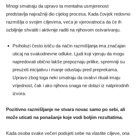
Mnogi smatraju da upravo ta mentalna usmjerenost
predstavlja najvažniji dio cijelog procesa. Kada čovjek redovno
razmišlja o svojim ciljevima, veća je vjerovatnoća da će ih
ozbiljnije shvatiti i aktivnije raditi na njihovom ostvarivanju.
Psiholozi često ističu da način razmišljanja ima značajan
uticaj na svakodnevne odluke. Ljudi koji vjeruju da mogu
napredovati obično lakše prepoznaju prilike, spremniji su
preuzeti inicijativu i manje odustaju pred preprekama.
Upravo zbog toga neki smatraju da ovakvi rituali imaju
vrijednost, čak i ako njihova snaga ne dolazi iz natprirodnih
izvora.
Pozitivno razmišljanje ne stvara novac samo po sebi, ali
može uticati na ponašanje koje vodi boljim rezultatima.
Kada osoba svake večeri podsjeti sebe na vlastite ciljeve, ona