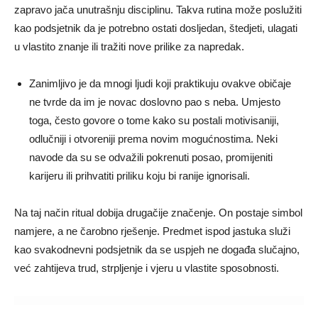
zapravo jača unutrašnju disciplinu. Takva rutina može poslužiti
kao podsjetnik da je potrebno ostati dosljedan, štedjeti, ulagati
u vlastito znanje ili tražiti nove prilike za napredak.
Zanimljivo je da mnogi ljudi koji praktikuju ovakve običaje
ne tvrde da im je novac doslovno pao s neba. Umjesto
toga, često govore o tome kako su postali motivisaniji,
odlučniji i otvoreniji prema novim mogućnostima. Neki
navode da su se odvažili pokrenuti posao, promijeniti
karijeru ili prihvatiti priliku koju bi ranije ignorisali.
Na taj način ritual dobija drugačije značenje. On postaje simbol
namjere, a ne čarobno rješenje. Predmet ispod jastuka služi
kao svakodnevni podsjetnik da se uspjeh ne događa slučajno,
već zahtijeva trud, strpljenje i vjeru u vlastite sposobnosti.