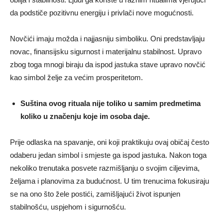
da podstiče pozitivnu energiju i privlači nove mogućnosti.
Novčići imaju možda i najjasniju simboliku. Oni predstavljaju
novac, finansijsku sigurnost i materijalnu stabilnost. Upravo
zbog toga mnogi biraju da ispod jastuka stave upravo novčić
kao simbol želje za većim prosperitetom.
Suština ovog rituala nije toliko u samim predmetima
koliko u značenju koje im osoba daje.
Prije odlaska na spavanje, oni koji praktikuju ovaj običaj često
odaberu jedan simbol i smjeste ga ispod jastuka. Nakon toga
nekoliko trenutaka posvete razmišljanju o svojim ciljevima,
željama i planovima za budućnost. U tim trenucima fokusiraju
se na ono što žele postići, zamišljajući život ispunjen
stabilnošću, uspjehom i sigurnošću.