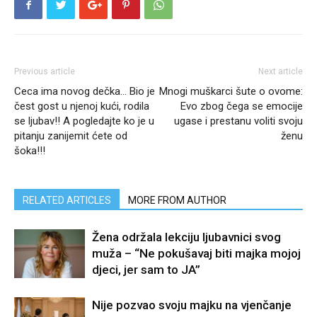
Previous article
Next article
Ceca ima novog dečka… Bio je
Mnogi muškarci šute o ovome:
čest gost u njenoj kući, rodila
Evo zbog čega se emocije
se ljubav!! A pogledajte ko je u
ugase i prestanu voliti svoju
pitanju zanijemit ćete od
ženu
šoka!!!
RELATED ARTICLES
MORE FROM AUTHOR
Žena održala lekciju ljubavnici svog
muža – “Ne pokušavaj biti majka mojoj
djeci, jer sam to JA”
Nije pozvao svoju majku na vjenčanje