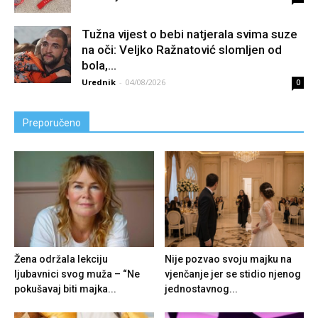
Tužna vijest o bebi natjerala svima suze
na oči: Veljko Ražnatović slomljen od
boIa,...
Urednik
-
04/08/2026
0
Preporučeno
Žena održala lekciju
Nije pozvao svoju majku na
ljubavnici svog muža – “Ne
vjenčanje jer se stidio njenog
pokušavaj biti majka...
jednostavnog...