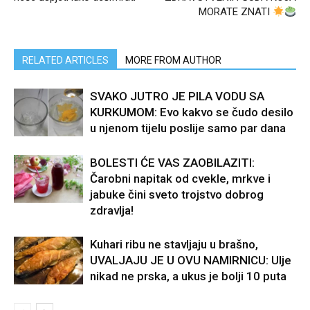
MORATE ZNATI
RELATED ARTICLES
MORE FROM AUTHOR
SVAKO JUTRO JE PILA VODU SA
KURKUMOM: Evo kakvo se čudo desilo
u njenom tijelu poslije samo par dana
BOLESTI ĆE VAS ZAOBILAZITI:
Čarobni napitak od cvekle, mrkve i
jabuke čini sveto trojstvo dobrog
zdravlja!
Kuhari ribu ne stavljaju u brašno,
UVALJAJU JE U OVU NAMIRNICU: Ulje
nikad ne prska, a ukus je bolji 10 puta