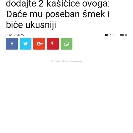
dodajte 2 kašičice ovoga:
Daće mu poseban šmek i
biće ukusniji
14/07/2025
50
0
Oglasi - Advertisement