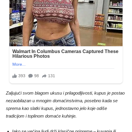
Zaljujući svom blagom ukusu i prilagodljivosti, kupus je postao
nezaobilazan u mnogim domaćinstvima, posebno kada se
sprema kao slatki kupus, jednostavno jelo koje odiše
tradicijom i toplinom domaće kuhinje.
Iako se većina ljudi drži klasične pripreme – kuvanja ili