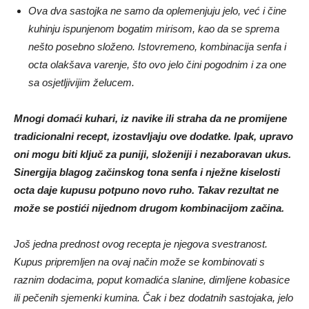
Ova dva sastojka ne samo da oplemenjuju jelo, već i čine
kuhinju ispunjenom bogatim mirisom, kao da se sprema
nešto posebno složeno. Istovremeno, kombinacija senfa i
octa olakšava varenje, što ovo jelo čini pogodnim i za one
sa osjetljivijim želucem.
Mnogi domaći kuhari, iz navike ili straha da ne promijene
tradicionalni recept, izostavljaju ove dodatke. Ipak, upravo
oni mogu biti ključ za puniji, složeniji i nezaboravan ukus.
Sinergija blagog začinskog tona senfa i nježne kiselosti
octa daje kupusu potpuno novo ruho. Takav rezultat ne
može se postići nijednom drugom kombinacijom začina.
Još jedna prednost ovog recepta je njegova svestranost.
Kupus pripremljen na ovaj način može se kombinovati s
raznim dodacima, poput komadića slanine, dimljene kobasice
ili pečenih sjemenki kumina. Čak i bez dodatnih sastojaka, jelo