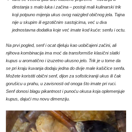
dinstanja s malo luka i začina – postoji mali kulinarski trik
koji potpuno mijenja ukus ovog naizgled običnog jela. Tajna
nije u skupim ili egzotičnim sastojcima, već u dva
jednostavna dodatka koje već imate kod kuće: senfu i octu.
Na prvi pogled, senf i ocat djeluju kao uobičajeni začini, ali
njihova kombinacija ima moć da transformiše klasični slatki
kupus u aromatično i izuzetno ukusno jelo. Trik je u tome da
se pri kraju kuvanja dodaju jedna do dvije male kašičice senfa.
Možete koristiti obični senf, dijon za sofisticiraniji ukus ili čak
gorušicu u prahu, u zavisnosti od onoga što imate pri ruci.
Senf donosi blagu pikantnost i punoću okusa koja oplemenjuje
kupus, dajući mu novu dimenziju.