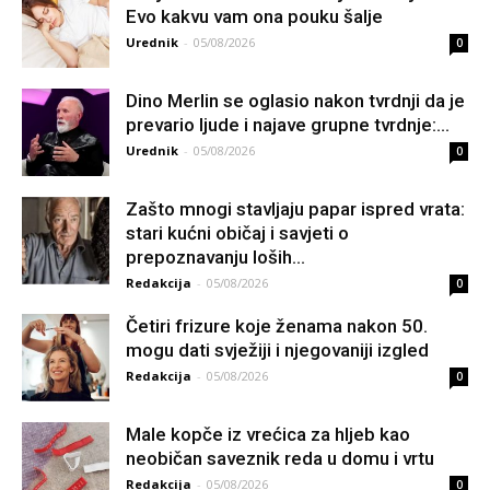
Evo kakvu vam ona pouku šalje
Urednik
-
05/08/2026
0
Dino Merlin se oglasio nakon tvrdnji da je
prevario ljude i najave grupne tvrdnje:...
Urednik
-
05/08/2026
0
Zašto mnogi stavljaju papar ispred vrata:
stari kućni običaj i savjeti o
prepoznavanju loših...
Redakcija
-
05/08/2026
0
Četiri frizure koje ženama nakon 50.
mogu dati svježiji i njegovaniji izgled
Redakcija
-
05/08/2026
0
Male kopče iz vrećica za hljeb kao
neobičan saveznik reda u domu i vrtu
Redakcija
-
05/08/2026
0