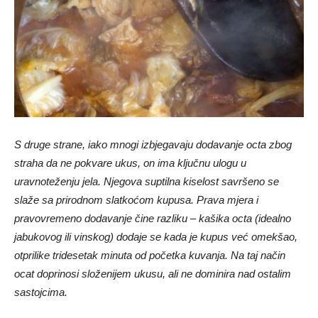
S druge strane, iako mnogi izbjegavaju dodavanje octa zbog
straha da ne pokvare ukus, on ima ključnu ulogu u
uravnoteženju jela. Njegova suptilna kiselost savršeno se
slaže sa prirodnom slatkoćom kupusa. Prava mjera i
pravovremeno dodavanje čine razliku – kašika octa (idealno
jabukovog ili vinskog) dodaje se kada je kupus već omekšao,
otprilike tridesetak minuta od početka kuvanja. Na taj način
ocat doprinosi složenijem ukusu, ali ne dominira nad ostalim
sastojcima.