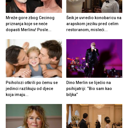
Mreže gore zbog Cecinog
Šeik je uvredio konobaricu na
priznanja koje se neće
arapskom jeziku pred celim
dopasti Merlinu! Posle...
restoranom, misleći...
Psiholozi otkrili po čemu se
Dino Merlin se liječio na
jedinci razlikuju od djece
psihijatriji: “Bio sam kao
koja imaju...
biljka”