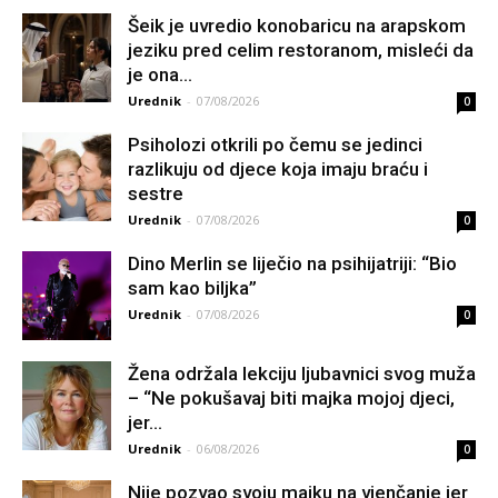
Šeik je uvredio konobaricu na arapskom
jeziku pred celim restoranom, misleći da
je ona...
Urednik
-
07/08/2026
0
Psiholozi otkrili po čemu se jedinci
razlikuju od djece koja imaju braću i
sestre
Urednik
-
07/08/2026
0
Dino Merlin se liječio na psihijatriji: “Bio
sam kao biljka”
Urednik
-
07/08/2026
0
Žena održala lekciju ljubavnici svog muža
– “Ne pokušavaj biti majka mojoj djeci,
jer...
Urednik
-
06/08/2026
0
Nije pozvao svoju majku na vjenčanje jer