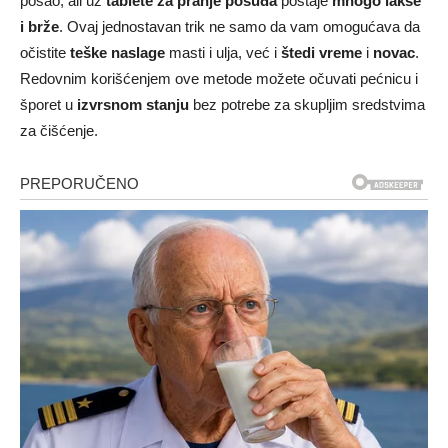
posao, ali uz
tablete za pranje posuđa
postaje
mnogo lakše
i brže
. Ovaj jednostavan trik ne samo da vam omogućava da
očistite
teške naslage
masti i ulja, već i
štedi vreme
i
novac
.
Redovnim korišćenjem ove metode možete očuvati pećnicu i
šporet u
izvrsnom stanju
bez potrebe za skupljim sredstvima
za čišćenje.