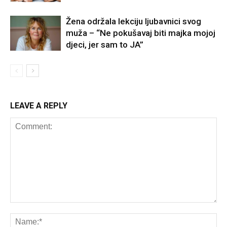
Žena održala lekciju ljubavnici svog
muža – “Ne pokušavaj biti majka mojoj
djeci, jer sam to JA”
LEAVE A REPLY