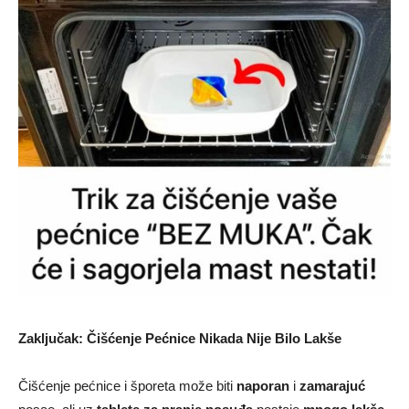
Zaključak: Čišćenje Pećnice Nikada Nije Bilo Lakše
Čišćenje pećnice i šporeta može biti
naporan
i
zamarajuć