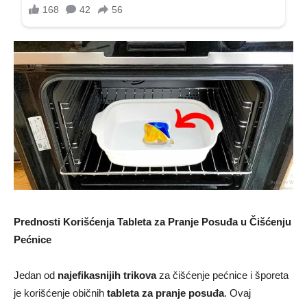
Prednosti Korišćenja Tableta za Pranje Posuđa u Čišćenju
Pećnice
Jedan od
najefikasnijih trikova
za čišćenje pećnice i šporeta
je korišćenje običnih
tableta za pranje posuđa
. Ovaj