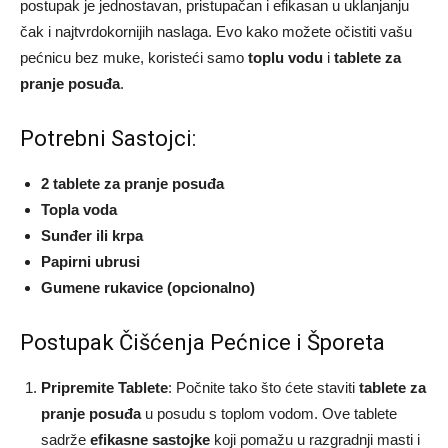
postupak je jednostavan, pristupačan i efikasan u uklanjanju
čak i najtvrdokornijih naslaga. Evo kako možete očistiti vašu
pećnicu bez muke, koristeći samo
toplu vodu
i
tablete za
pranje posuđa
.
Potrebni Sastojci:
2 tablete za pranje posuđa
Topla voda
Sunđer ili krpa
Papirni ubrusi
Gumene rukavice (opcionalno)
Postupak Čišćenja Pećnice i Šporeta
Pripremite Tablete
: Počnite tako što ćete staviti
tablete za
pranje posuđa
u posudu s toplom vodom. Ove tablete
sadrže
efikasne sastojke
koji pomažu u razgradnji masti i