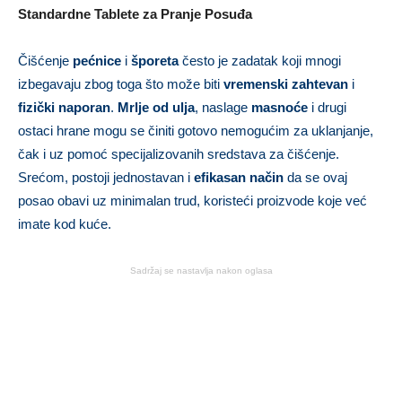
Standardne Tablete za Pranje Posuđa
Čišćenje
pećnice
i
šporeta
često je zadatak koji mnogi
izbegavaju zbog toga što može biti
vremenski zahtevan
i
fizički naporan
.
Mrlje od ulja
, naslage
masnoće
i drugi
ostaci hrane mogu se činiti gotovo nemogućim za uklanjanje,
čak i uz pomoć specijalizovanih sredstava za čišćenje.
Srećom, postoji jednostavan i
efikasan način
da se ovaj
posao obavi uz minimalan trud, koristeći proizvode koje već
imate kod kuće.
Sadržaj se nastavlja nakon oglasa