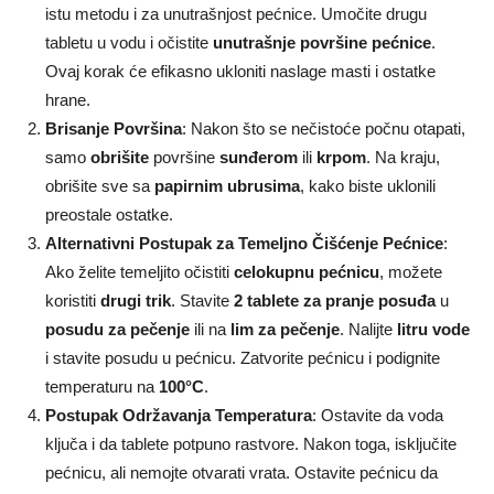
istu metodu i za unutrašnjost pećnice. Umočite drugu
tabletu u vodu i očistite
unutrašnje površine pećnice
.
Ovaj korak će efikasno ukloniti naslage masti i ostatke
hrane.
Brisanje Površina
: Nakon što se nečistoće počnu otapati,
samo
obrišite
površine
sunđerom
ili
krpom
. Na kraju,
obrišite sve sa
papirnim ubrusima
, kako biste uklonili
preostale ostatke.
Alternativni Postupak za Temeljno Čišćenje Pećnice
:
Ako želite temeljito očistiti
celokupnu pećnicu
, možete
koristiti
drugi trik
. Stavite
2 tablete za pranje posuđa
u
posudu za pečenje
ili na
lim za pečenje
. Nalijte
litru vode
i stavite posudu u pećnicu. Zatvorite pećnicu i podignite
temperaturu na
100°C
.
Postupak Održavanja Temperatura
: Ostavite da voda
ključa i da tablete potpuno rastvore. Nakon toga, isključite
pećnicu, ali nemojte otvarati vrata. Ostavite pećnicu da