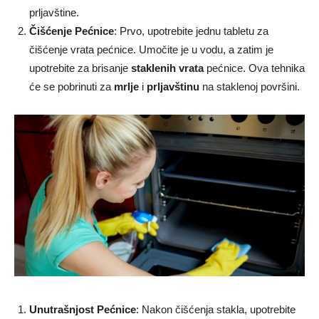
prljavštine.
Čišćenje Pećnice
: Prvo, upotrebite jednu tabletu za
čišćenje vrata pećnice. Umočite je u vodu, a zatim je
upotrebite za brisanje
staklenih vrata
pećnice. Ova tehnika
će se pobrinuti za
mrlje
i
prljavštinu
na staklenoj površini.
Unutrašnjost Pećnice
: Nakon čišćenja stakla, upotrebite