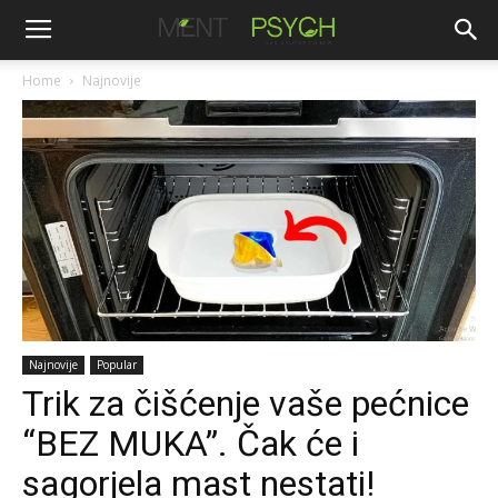
Home
Najnovije
Najnovije
Popular
Trik za čišćenje vaše pećnice
“BEZ MUKA”. Čak će i
sagorjela mast nestati!