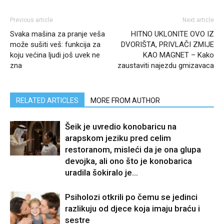
Previous article
Next article
Svaka mašina za pranje veša
HITNO UKLONITE OVO IZ
može sušiti veš: funkcija za
DVORIŠTA, PRIVLAČI ZMIJE
koju većina ljudi još uvek ne
KAO MAGNET – Kako
zna
zaustaviti najezdu gmizavaca
RELATED ARTICLES
MORE FROM AUTHOR
Šeik je uvredio konobaricu na
arapskom jeziku pred celim
restoranom, misleći da je ona glupa
devojka, ali ono što je konobarica
uradila šokiralo je...
Psiholozi otkrili po čemu se jedinci
razlikuju od djece koja imaju braću i
sestre