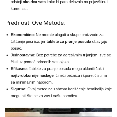
odstoji
oko dva sata
kako bi para delovala na prljavštinu i
kamenac.
Prednosti Ove Metode:
Ekonomično
: Ne morate ulagati u skupe proizvode za
čišćenje pećnica, jer
tablete za pranje posuđa
obavljaju
posao.
Jednostavno
: Bez potrebe za agresivnim trljanjem, sve se
čisti uz pomoć prirodnih sastojaka.
Efikasno
: Tablete za pranje posuđa mogu ukloniti čak i
najtvrdokornije naslage
, čineći pećnicu i šporet čistima
sa minimalnim naporom.
Sigurno
: Ovaj metod ne zahteva korišćenje hemikalija koje
mogu biti štetne za vas i vašu porodicu.