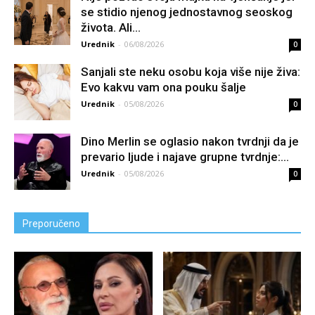
se stidio njenog jednostavnog seoskog
života. Ali...
Urednik
-
06/08/2026
0
Sanjali ste neku osobu koja više nije živa:
Evo kakvu vam ona pouku šalje
Urednik
-
05/08/2026
0
Dino Merlin se oglasio nakon tvrdnji da je
prevario ljude i najave grupne tvrdnje:...
Urednik
-
05/08/2026
0
Preporučeno