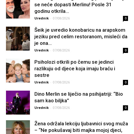
se neće dopasti Merlinu! Posle 31
godinu otkrila...
Urednik
-
07/08/2026
0
Šeik je uvredio konobaricu na arapskom
jeziku pred celim restoranom, misleći da
je ona...
Urednik
-
07/08/2026
0
Psiholozi otkrili po čemu se jedinci
razlikuju od djece koja imaju braću i
sestre
Urednik
-
07/08/2026
0
Dino Merlin se liječio na psihijatriji: “Bio
sam kao biljka”
Urednik
-
07/08/2026
0
Žena održala lekciju ljubavnici svog muža
– “Ne pokušavaj biti majka mojoj djeci,