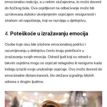
emocionalnu reakciju, a u nekim slučajevima, to može dovesti
do fizičkog bola. Ova osjetljivost na odbacivanje može biti
uzrokovana duboko ukorijenjenim osjećajem nesigurnosti i
strahom od napuštanja, koji se razvijaju u djetinjstvu.
4.
Poteškoće u izražavanju emocija
Osobe koje nisu bile izložene emocionalnoj podršci i
razumijevanju u detinjstvu često imaju poteškoće u
izražavanju svojih emocija. Odrasli ljudi koji su odrasli u
takvim uvjetima mogu se osjećati nelagodno ili nesigurno kada
trebaju izraziti svoje unutrašnje osjećaje. Ovo može dovesti do
emocionalne distanciranosti, što otežava izgradnju bliskih
odnosa s drugim ljudima.