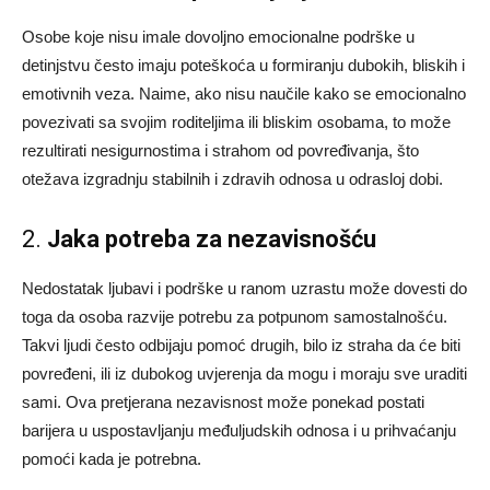
Osobe koje nisu imale dovoljno emocionalne podrške u
detinjstvu često imaju poteškoća u formiranju dubokih, bliskih i
emotivnih veza. Naime, ako nisu naučile kako se emocionalno
povezivati sa svojim roditeljima ili bliskim osobama, to može
rezultirati nesigurnostima i strahom od povređivanja, što
otežava izgradnju stabilnih i zdravih odnosa u odrasloj dobi.
2.
Jaka potreba za nezavisnošću
Nedostatak ljubavi i podrške u ranom uzrastu može dovesti do
toga da osoba razvije potrebu za potpunom samostalnošću.
Takvi ljudi često odbijaju pomoć drugih, bilo iz straha da će biti
povređeni, ili iz dubokog uvjerenja da mogu i moraju sve uraditi
sami. Ova pretjerana nezavisnost može ponekad postati
barijera u uspostavljanju međuljudskih odnosa i u prihvaćanju
pomoći kada je potrebna.