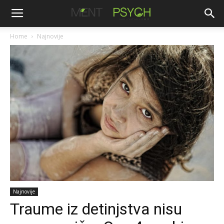
Home
Najnovije
Najnovije
Traume iz detinjstva nisu