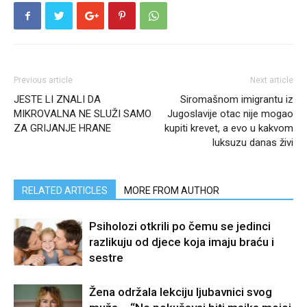
Previous article
Next article
JESTE LI ZNALI DA
Siromašnom imigrantu iz
MIKROVALNA NE SLUŽI SAMO
Jugoslavije otac nije mogao
ZA GRIJANJE HRANE
kupiti krevet, a evo u kakvom
luksuzu danas živi
RELATED ARTICLES
MORE FROM AUTHOR
Psiholozi otkrili po čemu se jedinci
razlikuju od djece koja imaju braću i
sestre
Žena održala lekciju ljubavnici svog