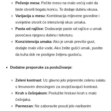
Pečenje mesa
: Pečite meso na malo većoj vatri da
biste stvorili bogatu koricu. To dodaje dubinu okusa.
Varijacija u mesu
: Kombinacija mljevene govedine i
svinjetine stvorit će intenzivniji okus umaka.
Pasta od rajčice
: Dodavanje paste od rajčice u umak
povećava njegovu dubinu i teksturu.
Konzistencija umaka
: Ako je umak previše gust,
dodajte malo više vode. Ako želite gušći umak, pustite
da kuha dok ne postigne željenu gustoću.
Dodatne preporuke za posluživanje
:
Zeleni kontrast
: Uz glavno jelo pripremite zelenu salatu
s limunovim dressingom za osvježavajući kontrast.
Kruh s češnjakom
: Poslužite hrskavi kruh s malo
češnjaka.
Parmezan
: Ne zaboravite posuti jelo naribanim