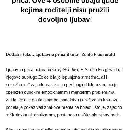
Dodatni tekst: Ljubavna priča Skota i Zelde Ficdžerald
Ljubavna priča autora
Velikog Getsbija
, F. Scotta Fitzgeralda, i
njegove supruge Zelde bila je ispunjena strastima, ali i
nesrećom. Ovaj odnos, iako na prvi pogled luksuzan, bio je
obeležen dubokim emocionalnim i mentalnim problemima.
Zelda, koja je postala simbol bogatstva i društvenih krugova,
počela je pokazivati znakove mentalne bolesti, što je, zajedno
s Skotovim alkoholizmom, postepeno uništavalo njihov brak.
Skot, unatoč svim svojim naporima da spasi brak, nije mogao