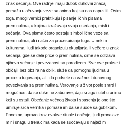
znak sećanja. Ove radnje imaju dubok duhovni značaj i
pomažu u očuvanju veze sa onima koji su nas napustili.
Osim
toga, mnogi vernici praktikuju i pisanje ličnih pisama
preminulima, u kojima izražavaju svoja osećanja, misli i
sećanja. Ova pisma često postaju simbol lične veze sa
preminulima, ali i način za procesuiranje tuge.
U nekim
kulturama, ljudi takođe organizuju okupljanja ili večere u znak
sećanja, gde se dele priče o preminulima, čime se održava
njihovo sećanje i povezanost sa porodicom.
Sve ove prakse i
običaji, bez obzira na oblik, služe da pomognu ljudima u
procesu tugovanja, ali i da podsete na važnost duhovnog
povezivanja sa preminulima. Verovanje u život posle smrti i
mogućnost da se duše ne zaborave, daju snagu i utehu onima
koji su ostali.
Obećanje večnog života i spasenja je ono što
umiruje srca vernika i pomaže im da se suoče sa gubitkom.
Ponekad, upravo kroz ovakve rituale i običaje, ljudi pronalaze
mir i snagu u trenucima kada se suočavaju s najtežim