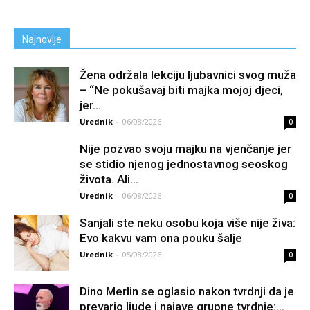
Najnovije
Žena održala lekciju ljubavnici svog muža
– “Ne pokušavaj biti majka mojoj djeci,
jer...
Urednik
-
06/08/2026
0
Nije pozvao svoju majku na vjenčanje jer
se stidio njenog jednostavnog seoskog
života. Ali...
Urednik
-
06/08/2026
0
Sanjali ste neku osobu koja više nije živa:
Evo kakvu vam ona pouku šalje
Urednik
-
05/08/2026
0
Dino Merlin se oglasio nakon tvrdnji da je
prevario ljude i najave grupne tvrdnje:...