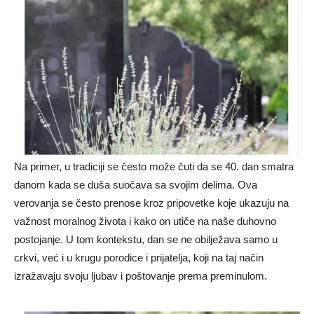
Na primer, u tradiciji se često može čuti da se 40. dan smatra
danom kada se duša suočava sa svojim delima. Ova
verovanja se često prenose kroz pripovetke koje ukazuju na
važnost moralnog života i kako on utiče na naše duhovno
postojanje. U tom kontekstu, dan se ne obilježava samo u
crkvi, već i u krugu porodice i prijatelja, koji na taj način
izražavaju svoju ljubav i poštovanje prema preminulom.