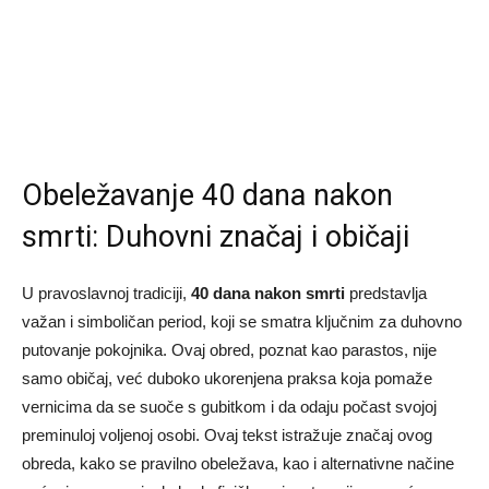
Obeležavanje 40 dana nakon
smrti: Duhovni značaj i običaji
U pravoslavnoj tradiciji,
40 dana nakon smrti
predstavlja
važan i simboličan period, koji se smatra ključnim za duhovno
putovanje pokojnika. Ovaj obred, poznat kao parastos, nije
samo običaj, već duboko ukorenjena praksa koja pomaže
vernicima da se suoče s gubitkom i da odaju počast svojoj
preminuloj voljenoj osobi. Ovaj tekst istražuje značaj ovog
obreda, kako se pravilno obeležava, kao i alternativne načine