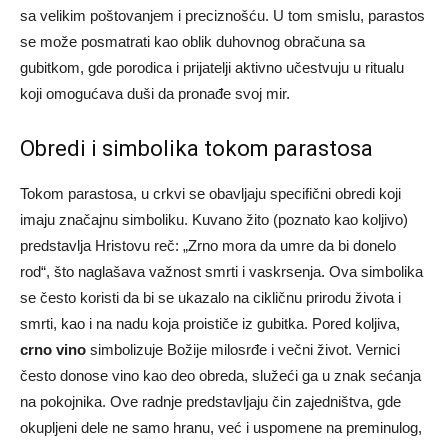
sa velikim poštovanjem i preciznošću. U tom smislu, parastos
se može posmatrati kao oblik duhovnog obračuna sa
gubitkom, gde porodica i prijatelji aktivno učestvuju u ritualu
koji omogućava duši da pronađe svoj mir.
Obredi i simbolika tokom parastosa
Tokom parastosa, u crkvi se obavljaju specifični obredi koji
imaju značajnu simboliku. Kuvano žito (poznato kao koljivo)
predstavlja Hristovu reč: „Zrno mora da umre da bi donelo
rod“, što naglašava važnost smrti i vaskrsenja.
Ova simbolika
se često koristi da bi se ukazalo na cikličnu prirodu života i
smrti, kao i na nadu koja proističe iz gubitka.
Pored koljiva,
crno vino
simbolizuje Božije milosrđe i večni život. Vernici
često donose vino kao deo obreda, služeći ga u znak sećanja
na pokojnika. Ove radnje predstavljaju čin zajedništva, gde
okupljeni dele ne samo hranu, već i uspomene na preminulog,