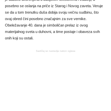
posebno se oslanja na priče iz Starog i Novog zaveta. Veruje
se da u tom trenutku duša dobija svoju večnu sudbinu, što
ovaj obred čini posebno značajnim za sve vernike.
Obeležavanje 40. dana je simboličan prelaz iz ovog
materijalnog sveta u duhovni, a time postaje i obaveza svih
onih koji su ostali.
Sadržaj se nastavlja nakon oglasa