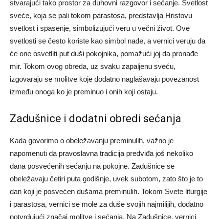
stvarajući tako prostor za duhovni razgovor i sećanje.
Svetlost
sveće, koja se pali tokom parastosa, predstavlja Hristovu
svetlost i spasenje, simbolizujući veru u večni život. Ove
svetlosti se često koriste kao simbol nade, a vernici veruju da
će one osvetliti put duši pokojnika, pomažući joj da pronađe
mir.
Tokom ovog obreda, uz svaku zapaljenu sveću,
izgovaraju se molitve koje dodatno naglašavaju povezanost
između onoga ko je preminuo i onih koji ostaju.
Zadušnice i dodatni obredi sećanja
Kada govorimo o obeležavanju preminulih, važno je
napomenuti da pravoslavna tradicija predviđa još nekoliko
dana posvećenih sećanju na pokojne. Zadušnice se
obeležavaju četiri puta godišnje, uvek subotom, zato što je to
dan koji je posvećen dušama preminulih.
Tokom Svete liturgije
i parastosa, vernici se mole za duše svojih najmilijih, dodatno
potvrđujući značaj molitve i sećanja.
Na Zadušnice, vernici