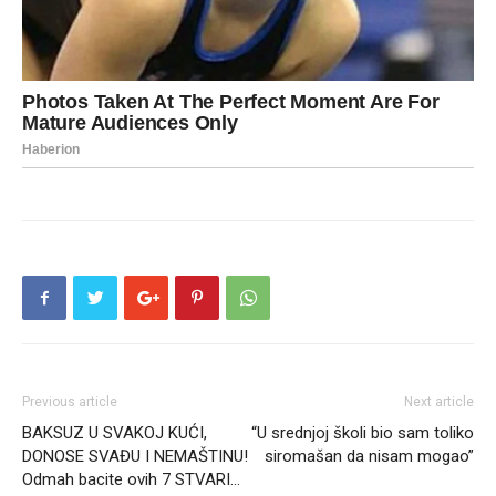
Previous article
Next article
BAKSUZ U SVAKOJ KUĆI,
“U srednjoj školi bio sam toliko
DONOSE SVAĐU I NEMAŠTINU!
siromašan da nisam mogao”
Odmah bacite ovih 7 STVARI…