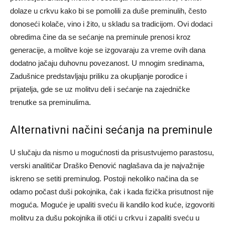
dolaze u crkvu kako bi se pomolili za duše preminulih, često
donoseći kolače, vino i žito, u skladu sa tradicijom. Ovi dodaci
obredima čine da se sećanje na preminule prenosi kroz
generacije, a molitve koje se izgovaraju za vreme ovih dana
dodatno jačaju duhovnu povezanost.
U mnogim sredinama,
Zadušnice predstavljaju priliku za okupljanje porodice i
prijatelja, gde se uz molitvu deli i sećanje na zajedničke
trenutke sa preminulima.
Alternativni načini sećanja na preminule
U slučaju da nismo u mogućnosti da prisustvujemo parastosu,
verski analitičar Draško Đenović naglašava da je najvažnije
iskreno se setiti preminulog. Postoji nekoliko načina da se
odamo počast duši pokojnika, čak i kada fizička prisutnost nije
moguća.
Moguće je upaliti sveću ili kandilo kod kuće, izgovoriti
molitvu za dušu pokojnika ili otići u crkvu i zapaliti sveću u