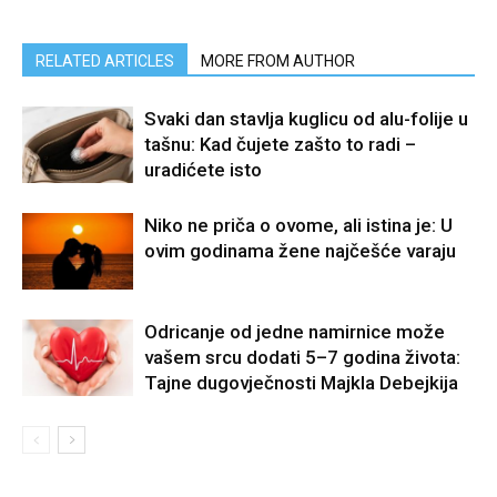
RELATED ARTICLES
MORE FROM AUTHOR
Svaki dan stavlja kuglicu od alu-folije u
tašnu: Kad čujete zašto to radi –
uradićete isto
Niko ne priča o ovome, ali istina je: U
ovim godinama žene najčešće varaju
Odricanje od jedne namirnice može
vašem srcu dodati 5–7 godina života:
Tajne dugovječnosti Majkla Debejkija