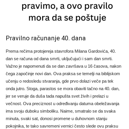
Pravilno računanje 40. dana
Prema rečima protojereja stavrofora Milana Gardovića, 40.
dan se računa od dana smrti, uključujući i sam dan smrti.
Važno je napomenuti da se dan završava u 16 časova, nakon
čega započinje novi dan. Ova praksa se temelji na biblijskom
učenju o redosledu stvaranja, gde prvo dolazi veče pa tek
onda jutro. Stoga, parastos se mora obaviti tačno na 40. dan,
jer se veruje da duša tada napušta svet živih i prelazi u
večnost. Ova preciznost u određivanju datuma obeležavanja
ima svoju duboku simboliku. Naime, smatralo se da svaka
minuta, svaki sat, donosi promene u duhovnom stanju
pokojnika, te tako savremeni vernici često slede ovu praksu