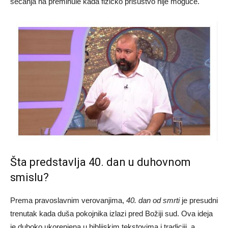
sećanja na preminule kada fizičko prisustvo nije moguće.
Šta predstavlja 40. dan u duhovnom
smislu?
Prema pravoslavnim verovanjima,
40. dan od smrti
je presudni
trenutak kada duša pokojnika izlazi pred Božiji sud. Ova ideja
je duboko ukorenjena u biblijskim tekstovima i tradiciji, a