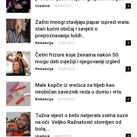
Urednik
-
05/08/2026
0
Zašto mnogi stavljaju papar ispred vrata:
stari kućni običaj i savjeti o
prepoznavanju loših...
Redakcija
-
05/08/2026
0
Četiri frizure koje ženama nakon 50.
mogu dati svježiji i njegovaniji izgled
Redakcija
-
05/08/2026
0
Male kopče iz vrećica za hljeb kao
neobičan saveznik reda u domu i vrtu
Redakcija
-
05/08/2026
0
Tužna vijest o bebi natjerala svima suze
na oči: Veljko Ražnatović slomljen od
boIa,...
Urednik
-
04/08/2026
0