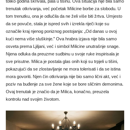
toliko godina skrivala, pala u tišinu. Ova situacija nije bila samo
trenutak otkrivanja, već početak Milicine borbe za slobodu. U
tom trenutku, ona je odlučila da ne želi više biti žrtva. Umjesto
da se povuče, stala je ispred svih i izrekla riječi koje su
označile kraj njenog poniznog postojanja: „Od danas u ovoj
kući nema više sluškinje.” Ova hrabra izjava nije bila samo
osveta prema Ljiljani, već i simbol Milicine unutrašnje snage.
Njena odluka da preuzme sudbinu u svoje ruke inspirisala je
sve prisutne. Milica je postala glas onih koji su trpjeli u tišini,
pokazujući da se zlostavljanje ne mora tolerisati i da se istina
mora govoriti. Njen čin otkrivanja nije bio samo lični akt, već i
poziv na buđenje za sve žene koje se bore sličnim demonima.
Ovaj trenutak je značio da je Milica, konačno, preuzela
kontrolu nad svojim životom.