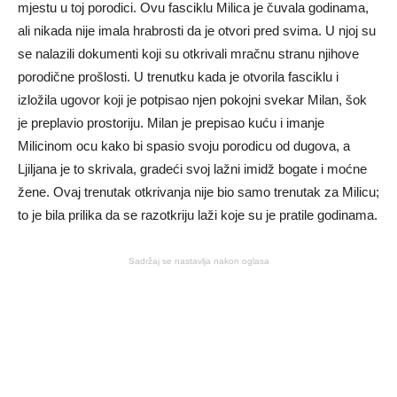
mjestu u toj porodici. Ovu fasciklu Milica je čuvala godinama,
ali nikada nije imala hrabrosti da je otvori pred svima. U njoj su
se nalazili dokumenti koji su otkrivali mračnu stranu njihove
porodične prošlosti. U trenutku kada je otvorila fasciklu i
izložila ugovor koji je potpisao njen pokojni svekar Milan, šok
je preplavio prostoriju. Milan je prepisao kuću i imanje
Milicinom ocu kako bi spasio svoju porodicu od dugova, a
Ljiljana je to skrivala, gradeći svoj lažni imidž bogate i moćne
žene. Ovaj trenutak otkrivanja nije bio samo trenutak za Milicu;
to je bila prilika da se razotkriju laži koje su je pratile godinama.
Sadržaj se nastavlja nakon oglasa