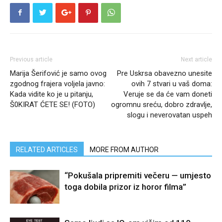
Previous article
Next article
Marija Šerifović je samo ovog
Pre Uskrsa obavezno unesite
zgodnog frajera voljela javno:
ovih 7 stvari u vaš doma:
Kada vidite ko je u pitanju,
Veruje se da će vam doneti
Š0KIRAT ĆETE SE! (FOTO)
ogromnu sreću, dobro zdravlje,
slogu i neverovatan uspeh
RELATED ARTICLES
MORE FROM AUTHOR
“Pokušala pripremiti večeru — umjesto
toga dobila prizor iz horor filma”