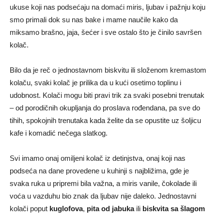
ukuse koji nas podsećaju na domaći miris, ljubav i pažnju koju
smo primali dok su nas bake i mame naučile kako da
miksamo brašno, jaja, šećer i sve ostalo što je činilo savršen
kolač.
Bilo da je reč o jednostavnom biskvitu ili složenom kremastom
kolaču, svaki kolač je prilika da u kući osetimo toplinu i
udobnost. Kolači mogu biti pravi trik za svaki posebni trenutak
– od porodičnih okupljanja do proslava rođendana, pa sve do
tihih, spokojnih trenutaka kada želite da se opustite uz šoljicu
kafe i komadić nečega slatkog.
Svi imamo onaj omiljeni kolač iz detinjstva, onaj koji nas
podseća na dane provedene u kuhinji s najbližima, gde je
svaka ruka u pripremi bila važna, a miris vanile, čokolade ili
voća u vazduhu bio znak da ljubav nije daleko. Jednostavni
kolači poput
kuglofova
,
pita od jabuka
ili
biskvita sa šlagom