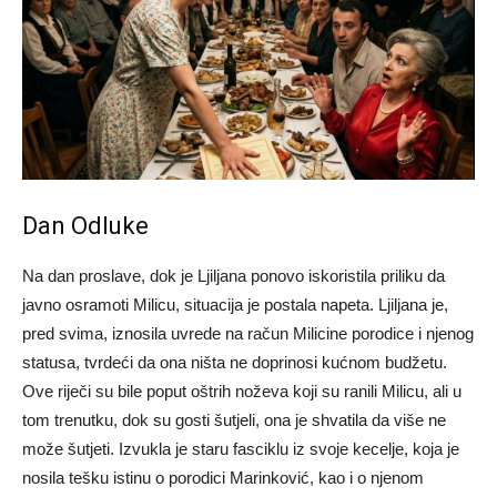
Dan Odluke
Na dan proslave, dok je Ljiljana ponovo iskoristila priliku da
javno osramoti Milicu, situacija je postala napeta. Ljiljana je,
pred svima, iznosila uvrede na račun Milicine porodice i njenog
statusa, tvrdeći da ona ništa ne doprinosi kućnom budžetu.
Ove riječi su bile poput oštrih noževa koji su ranili Milicu, ali u
tom trenutku, dok su gosti šutjeli, ona je shvatila da više ne
može šutjeti. Izvukla je staru fasciklu iz svoje kecelje, koja je
nosila tešku istinu o porodici Marinković, kao i o njenom