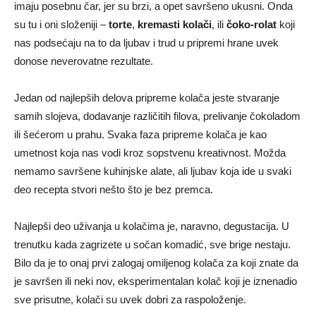
imaju posebnu čar, jer su brzi, a opet savršeno ukusni. Onda
su tu i oni složeniji –
torte
,
kremasti kolači
, ili
čoko-rolat
koji
nas podsećaju na to da ljubav i trud u pripremi hrane uvek
donose neverovatne rezultate.
Jedan od najlepših delova pripreme kolača jeste stvaranje
samih slojeva, dodavanje različitih filova, prelivanje čokoladom
ili šećerom u prahu. Svaka faza pripreme kolača je kao
umetnost koja nas vodi kroz sopstvenu kreativnost. Možda
nemamo savršene kuhinjske alate, ali ljubav koja ide u svaki
deo recepta stvori nešto što je bez premca.
Najlepši deo uživanja u kolačima je, naravno, degustacija. U
trenutku kada zagrizete u sočan komadić, sve brige nestaju.
Bilo da je to onaj prvi zalogaj omiljenog kolača za koji znate da
je savršen ili neki nov, eksperimentalan kolač koji je iznenadio
sve prisutne, kolači su uvek dobri za raspoloženje.