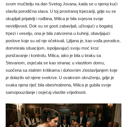
svom mučitelju na dan Svetog Jovana, kada se u njenoj kući
slavila porodična slava. U toj prostranoj trpezariji, gdje su se
okupljali prijatelji i rodbina, Milica je bila svjesna svoje
nevidljivosti. Dok su se gosti zabavljali, uživajući u bogatoj
trpezi i veselju, ona je bila zatvorena u kuhinji, obavljajući
poslove koje su od nje očekivali. Ljiljana je, kao vođa porodice,
dominirala situacijom, ispoljavajući svoju moć kroz
ponižavanje i kontrolu. Milica, iako je bila u braku sa
Stevanom, osjećala se kao stranac u vlastitom domu,
suočena sa stalnim kritikama i duhovnim zlostavljanjem koje
je dolazilo od njene svekrve. U ovakvom okruženju, gdje je
svaka njena riječ bila obeshrabrena, Milica je gubila svoje
samopouzdanje i osjećaj vlastite vrijednosti.