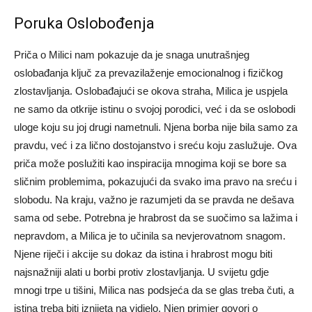
Poruka Oslobođenja
Priča o Milici nam pokazuje da je snaga unutrašnjeg
oslobađanja ključ za prevazilaženje emocionalnog i fizičkog
zlostavljanja. Oslobađajući se okova straha, Milica je uspjela
ne samo da otkrije istinu o svojoj porodici, već i da se oslobodi
uloge koju su joj drugi nametnuli. Njena borba nije bila samo za
pravdu, već i za lično dostojanstvo i sreću koju zaslužuje. Ova
priča može poslužiti kao inspiracija mnogima koji se bore sa
sličnim problemima, pokazujući da svako ima pravo na sreću i
slobodu. Na kraju, važno je razumjeti da se pravda ne dešava
sama od sebe. Potrebna je hrabrost da se suočimo sa lažima i
nepravdom, a Milica je to učinila sa nevjerovatnom snagom.
Njene riječi i akcije su dokaz da istina i hrabrost mogu biti
najsnažniji alati u borbi protiv zlostavljanja. U svijetu gdje
mnogi trpe u tišini, Milica nas podsjeća da se glas treba čuti, a
istina treba biti iznijeta na vidjelo. Njen primjer govori o