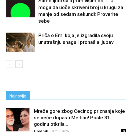
Samo ljudi sa IQ-om višim od 110
mogu da uoče skriveni broj u krugu za
manje od sedam sekundi: Proverite
sebe
Priča o Emi koja je izgradila svoju
unutrašnju snagu i pronašla ljubav
Najnovije
Mreže gore zbog Cecinog priznanja koje
se neće dopasti Merlinu! Posle 31
godinu otkrila...
Urednik
-
07/08/2026
0