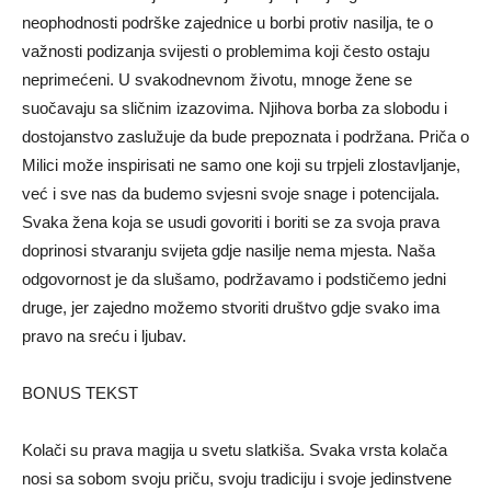
neophodnosti podrške zajednice u borbi protiv nasilja, te o
važnosti podizanja svijesti o problemima koji često ostaju
neprimećeni. U svakodnevnom životu, mnoge žene se
suočavaju sa sličnim izazovima. Njihova borba za slobodu i
dostojanstvo zaslužuje da bude prepoznata i podržana. Priča o
Milici može inspirisati ne samo one koji su trpjeli zlostavljanje,
već i sve nas da budemo svjesni svoje snage i potencijala.
Svaka žena koja se usudi govoriti i boriti se za svoja prava
doprinosi stvaranju svijeta gdje nasilje nema mjesta. Naša
odgovornost je da slušamo, podržavamo i podstičemo jedni
druge, jer zajedno možemo stvoriti društvo gdje svako ima
pravo na sreću i ljubav.
BONUS TEKST
Kolači su prava magija u svetu slatkiša. Svaka vrsta kolača
nosi sa sobom svoju priču, svoju tradiciju i svoje jedinstvene