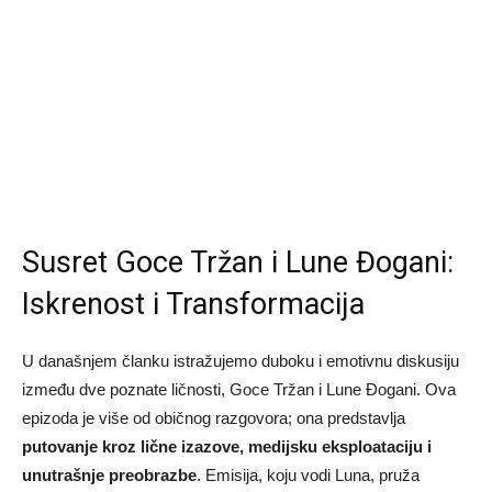
Susret Goce Tržan i Lune Đogani:
Iskrenost i Transformacija
U današnjem članku istražujemo duboku i emotivnu diskusiju
između dve poznate ličnosti, Goce Tržan i Lune Đogani. Ova
epizoda je više od običnog razgovora; ona predstavlja
putovanje kroz lične izazove, medijsku eksploataciju i
unutrašnje preobrazbe
. Emisija, koju vodi Luna, pruža