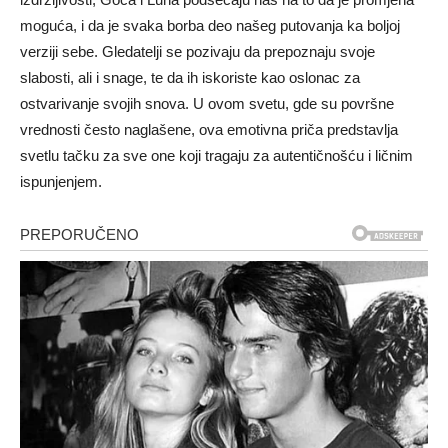
moguća, i da je svaka borba deo našeg putovanja ka boljoj
verziji sebe. Gledatelji se pozivaju da prepoznaju svoje
slabosti, ali i snage, te da ih iskoriste kao oslonac za
ostvarivanje svojih snova. U ovom svetu, gde su površne
vrednosti često naglašene, ova emotivna priča predstavlja
svetlu tačku za sve one koji tragaju za autentičnošću i ličnim
ispunjenjem.