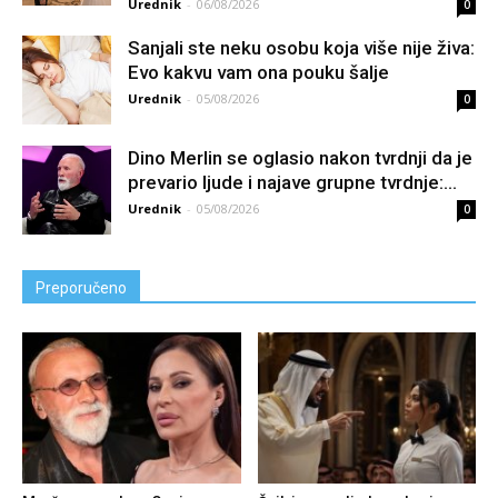
Urednik
-
06/08/2026
0
Sanjali ste neku osobu koja više nije živa:
Evo kakvu vam ona pouku šalje
Urednik
-
05/08/2026
0
Dino Merlin se oglasio nakon tvrdnji da je
prevario ljude i najave grupne tvrdnje:...
Urednik
-
05/08/2026
0
Preporučeno