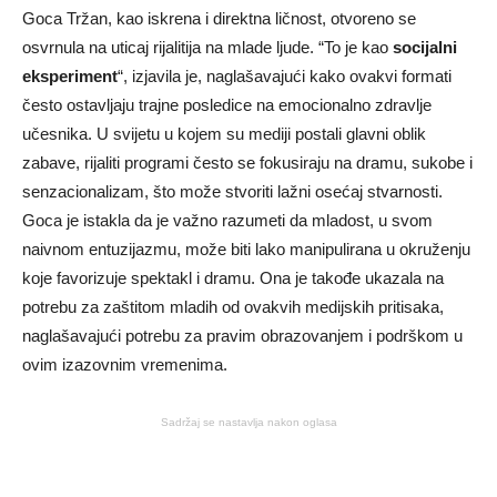
Goca Tržan, kao iskrena i direktna ličnost, otvoreno se
osvrnula na uticaj rijalitija na mlade ljude. “To je kao
socijalni
eksperiment
“, izjavila je, naglašavajući kako ovakvi formati
često ostavljaju trajne posledice na emocionalno zdravlje
učesnika. U svijetu u kojem su mediji postali glavni oblik
zabave, rijaliti programi često se fokusiraju na dramu, sukobe i
senzacionalizam, što može stvoriti lažni osećaj stvarnosti.
Goca je istakla da je važno razumeti da mladost, u svom
naivnom entuzijazmu, može biti lako manipulirana u okruženju
koje favorizuje spektakl i dramu. Ona je takođe ukazala na
potrebu za zaštitom mladih od ovakvih medijskih pritisaka,
naglašavajući potrebu za pravim obrazovanjem i podrškom u
ovim izazovnim vremenima.
Sadržaj se nastavlja nakon oglasa