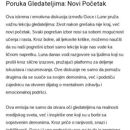
Poruka Gledateljima: Novi Početak
Ova iskrena i emotivna diskusija između Goce i Lune pruža
važnu lekciju gledateljima: život nakon grešaka nije kraj, već
novi početak. Svaki pogrešan izbor nosi sa sobom mogućnost
učenja i rasta.
Kroz bolne, ali ljekovite kritike, možemo naučiti
da su naši pogrešni izbori samo lekcije koje nas vode ka
ličnom napretku. Luna danas vodi razgovore sa ljudima koji su
prošli kroz slične izazove, pružajući platformu za deljenje
iskustava i razumevanja.
Ove diskusije ne samo da pomažu
drugima da se suoče sa svojim demonima, već i podstiču
zajednicu na otvoren dijalog o mentalnom zdravlju i
emocionalnoj podršci.
Ova emisija ne samo da otvara oči gledateljima na realnosti
medijskog sveta, već i inspiriše one koji su u borbi sa
sopstvenim demonima. Kroz priče o ranjivosti, snazi i
izdržljivosti, Goca i Luna podsećaju nas na to da je promjena