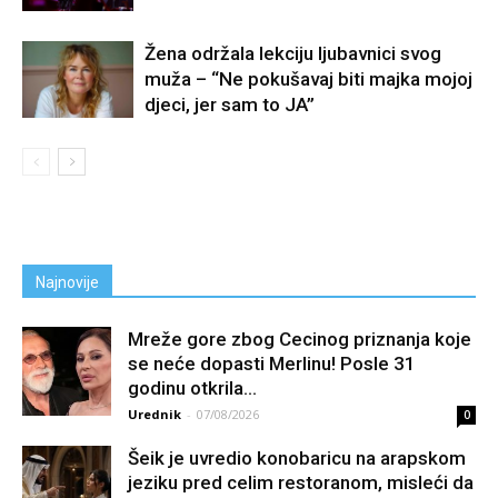
Žena održala lekciju ljubavnici svog
muža – “Ne pokušavaj biti majka mojoj
djeci, jer sam to JA”
Najnovije
Mreže gore zbog Cecinog priznanja koje
se neće dopasti Merlinu! Posle 31
godinu otkrila...
Urednik
-
07/08/2026
0
Šeik je uvredio konobaricu na arapskom
jeziku pred celim restoranom, misleći da