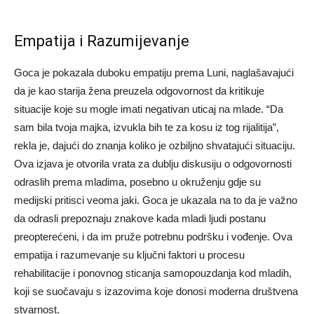
Empatija i Razumijevanje
Goca je pokazala duboku empatiju prema Luni, naglašavajući
da je kao starija žena preuzela odgovornost da kritikuje
situacije koje su mogle imati negativan uticaj na mlade. “Da
sam bila tvoja majka, izvukla bih te za kosu iz tog rijalitija”,
rekla je, dajući do znanja koliko je ozbiljno shvatajući situaciju.
Ova izjava je otvorila vrata za dublju diskusiju o odgovornosti
odraslih prema mladima, posebno u okruženju gdje su
medijski pritisci veoma jaki. Goca je ukazala na to da je važno
da odrasli prepoznaju znakove kada mladi ljudi postanu
preopterećeni, i da im pruže potrebnu podršku i vođenje.
Ova
empatija i razumevanje su ključni faktori u procesu
rehabilitacije i ponovnog sticanja samopouzdanja kod mladih,
koji se suočavaju s izazovima koje donosi moderna društvena
stvarnost.