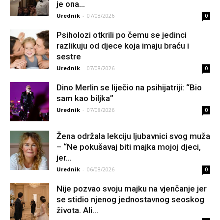
je ona...
Urednik
-
07/08/2026
0
Psiholozi otkrili po čemu se jedinci
razlikuju od djece koja imaju braću i
sestre
Urednik
-
07/08/2026
0
Dino Merlin se liječio na psihijatriji: “Bio
sam kao biljka”
Urednik
-
07/08/2026
0
Žena održala lekciju ljubavnici svog muža
– “Ne pokušavaj biti majka mojoj djeci,
jer...
Urednik
-
06/08/2026
0
Nije pozvao svoju majku na vjenčanje jer
se stidio njenog jednostavnog seoskog
života. Ali...