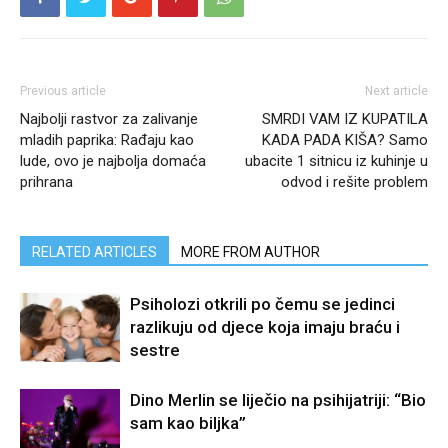
Previous article
Next article
Najbolji rastvor za zalivanje
SMRDI VAM IZ KUPATILA
mladih paprika: Rađaju kao
KADA PADA KIŠA? Samo
lude, ovo je najbolja domaća
ubacite 1 sitnicu iz kuhinje u
prihrana
odvod i rešite problem
RELATED ARTICLES
MORE FROM AUTHOR
Psiholozi otkrili po čemu se jedinci
razlikuju od djece koja imaju braću i
sestre
Dino Merlin se liječio na psihijatriji: “Bio
sam kao biljka”