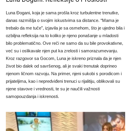
Luna Đogani, koja je sama prošla kroz turbulentne trenutke,
danas razmišlja o svojim iskustvima sa distance. “Mama je
trebalo da me tuče”, izjavila je sa osmehom, što je ujedno bila i
ozbiljna refleksija na to koliko je njeno ponašanje u mladosti
bilo problematično. Ove reči ne samo da su bile provokativne,
već su i oslikavale njen put ka zrelosti i samorazumevanju.
Kroz razgovor sa Gocom, Luna je iskreno priznala da je njen
život bio dalek od savršenog, ali je svaki trenutak doprineo
njenom ličnom razvoju. Na primer, njeni sukobi s porodicom i
prijateljima, kao i nepredviđeni trenuci u rijalitiju, oblikovali su
njene stavove i vrednosti, te su je naučili važnosti
samopouzdanja i iskrenosti.