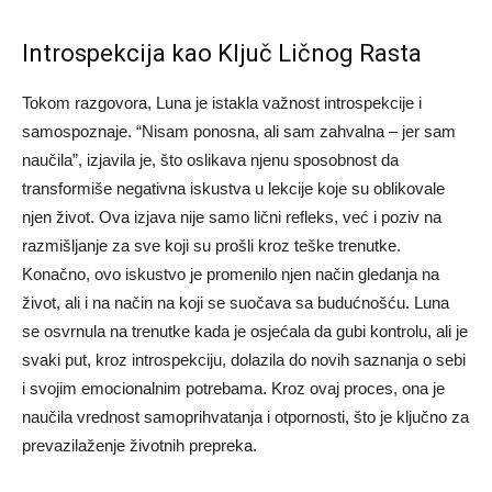
Introspekcija kao Ključ Ličnog Rasta
Tokom razgovora, Luna je istakla važnost introspekcije i
samospoznaje. “Nisam ponosna, ali sam zahvalna – jer sam
naučila”, izjavila je, što oslikava njenu sposobnost da
transformiše negativna iskustva u lekcije koje su oblikovale
njen život.
Ova izjava nije samo lični refleks, već i poziv na
razmišljanje za sve koji su prošli kroz teške trenutke.
Konačno, ovo iskustvo je promenilo njen način gledanja na
život, ali i na način na koji se suočava sa budućnošću.
Luna
se osvrnula na trenutke kada je osjećala da gubi kontrolu, ali je
svaki put, kroz introspekciju, dolazila do novih saznanja o sebi
i svojim emocionalnim potrebama. Kroz ovaj proces, ona je
naučila vrednost samoprihvatanja i otpornosti, što je ključno za
prevazilaženje životnih prepreka.