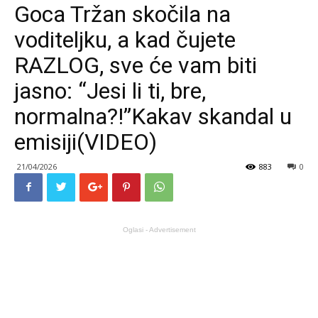
Goca Tržan skočila na
voditeljku, a kad čujete
RAZLOG, sve će vam biti
jasno: “Jesi li ti, bre,
normalna?!”Kakav skandal u
emisiji(VIDEO)
21/04/2026
883
0
Oglasi - Advertisement