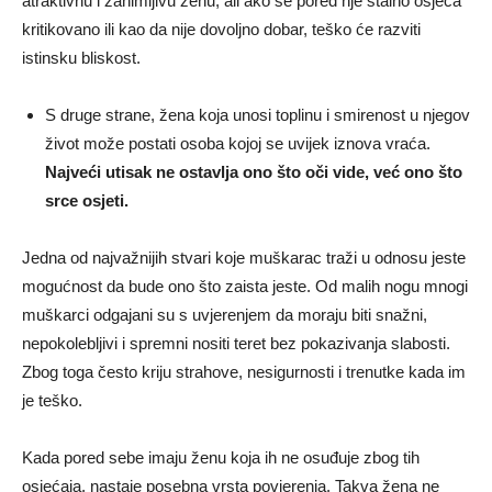
atraktivnu i zanimljivu ženu, ali ako se pored nje stalno osjeća
kritikovano ili kao da nije dovoljno dobar, teško će razviti
istinsku bliskost.
S druge strane, žena koja unosi toplinu i smirenost u njegov
život može postati osoba kojoj se uvijek iznova vraća.
Najveći utisak ne ostavlja ono što oči vide, već ono što
srce osjeti.
Jedna od najvažnijih stvari koje muškarac traži u odnosu jeste
mogućnost da bude ono što zaista jeste. Od malih nogu mnogi
muškarci odgajani su s uvjerenjem da moraju biti snažni,
nepokolebljivi i spremni nositi teret bez pokazivanja slabosti.
Zbog toga često kriju strahove, nesigurnosti i trenutke kada im
je teško.
Kada pored sebe imaju ženu koja ih ne osuđuje zbog tih
osjećaja, nastaje posebna vrsta povjerenja. Takva žena ne