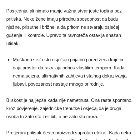
Posljednja, ali nimalo manje važna stvar jeste toplina bez
pritiska. Neke žene imaju prirodnu sposobnost da budu
nježne, prisutne i brižne, a da pritom ne stvaraju osjećaj
gušenja ili kontrole. Upravo ta ravnoteža ostavlja snažan
utisak.
Muškarci se često osjećaju prijatno pored žena koje im
daju prostor da razvijaju odnos vlastitim tempom. Kada
nema ucjena, ultimativnih zahtjeva i stalnog dokazivanja
ljubavi, povezanost nastaje mnogo prirodnije.
Bliskost je najljepša kada nije nametnuta. Ona raste spontano,
kroz povjerenje, zajedničke trenutke i osjećaj da je druga
osoba tu zato što želi biti, a ne zato što mora.
Pretjerani pritisak često proizvodi suprotan efekat. Kada neko