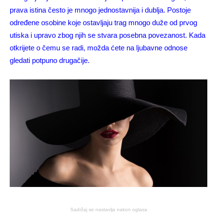
prava istina često je mnogo jednostavnija i dublja. Postoje
određene osobine koje ostavljaju trag mnogo duže od prvog
utiska i upravo zbog njih se stvara posebna povezanost. Kada
otkrijete o čemu se radi, možda ćete na ljubavne odnose
gledati potpuno drugačije.
Sadržaj se nastavlja nakon oglasa