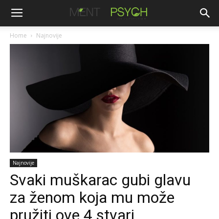
Home
Najnovije
Najnovije
Svaki muškarac gubi glavu
za ženom koja mu može
pružiti ove 4 stvari