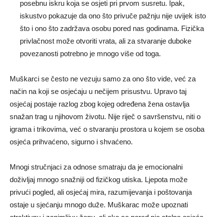
posebnu iskru koja se osjeti pri prvom susretu. Ipak,
iskustvo pokazuje da ono što privuče pažnju nije uvijek isto
što i ono što zadržava osobu pored nas godinama. Fizička
privlačnost može otvoriti vrata, ali za stvaranje duboke
povezanosti potrebno je mnogo više od toga.
Muškarci se često ne vezuju samo za ono što vide, već za
način na koji se osjećaju u nečijem prisustvu. Upravo taj
osjećaj postaje razlog zbog kojeg određena žena ostavlja
snažan trag u njihovom životu. Nije riječ o savršenstvu, niti o
igrama i trikovima, već o stvaranju prostora u kojem se osoba
osjeća prihvaćeno, sigurno i shvaćeno.
Mnogi stručnjaci za odnose smatraju da je emocionalni
doživljaj mnogo snažniji od fizičkog utiska. Ljepota može
privući pogled, ali osjećaj mira, razumijevanja i poštovanja
ostaje u sjećanju mnogo duže. Muškarac može upoznati