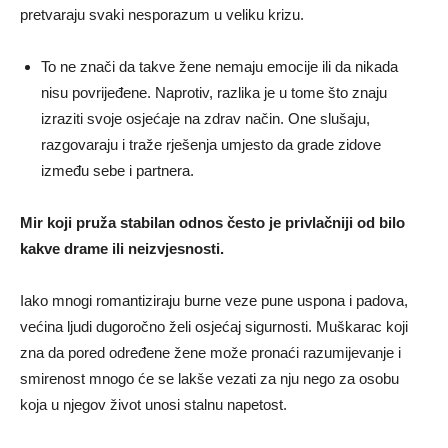
pretvaraju svaki nesporazum u veliku krizu.
To ne znači da takve žene nemaju emocije ili da nikada
nisu povrijeđene. Naprotiv, razlika je u tome što znaju
izraziti svoje osjećaje na zdrav način. One slušaju,
razgovaraju i traže rješenja umjesto da grade zidove
između sebe i partnera.
Mir koji pruža stabilan odnos često je privlačniji od bilo
kakve drame ili neizvjesnosti.
Iako mnogi romantiziraju burne veze pune uspona i padova,
većina ljudi dugoročno želi osjećaj sigurnosti. Muškarac koji
zna da pored određene žene može pronaći razumijevanje i
smirenost mnogo će se lakše vezati za nju nego za osobu
koja u njegov život unosi stalnu napetost.