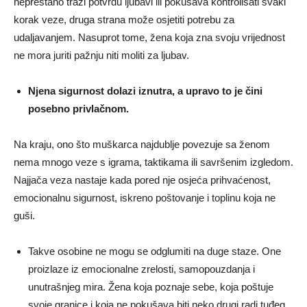
neprestano traži potvrdu ljubavi ili pokušava kontrolisati svaki
korak veze, druga strana može osjetiti potrebu za
udaljavanjem. Nasuprot tome, žena koja zna svoju vrijednost
ne mora juriti pažnju niti moliti za ljubav.
Njena sigurnost dolazi iznutra, a upravo to je čini
posebno privlačnom.
Na kraju, ono što muškarca najdublje povezuje sa ženom
nema mnogo veze s igrama, taktikama ili savršenim izgledom.
Najjača veza nastaje kada pored nje osjeća prihvaćenost,
emocionalnu sigurnost, iskreno poštovanje i toplinu koja ne
guši.
Takve osobine ne mogu se odglumiti na duge staze. One
proizlaze iz emocionalne zrelosti, samopouzdanja i
unutrašnjeg mira. Žena koja poznaje sebe, koja poštuje
svoje granice i koja ne pokušava biti neko drugi radi tuđeg