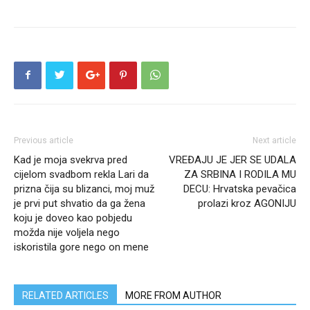
Previous article
Next article
Kad je moja svekrva pred
VREĐAJU JE JER SE UDALA
cijelom svadbom rekla Lari da
ZA SRBINA I RODILA MU
prizna čija su blizanci, moj muž
DECU: Hrvatska pevačica
je prvi put shvatio da ga žena
prolazi kroz AGONIJU
koju je doveo kao pobjedu
možda nije voljela nego
iskoristila gore nego on mene
RELATED ARTICLES
MORE FROM AUTHOR