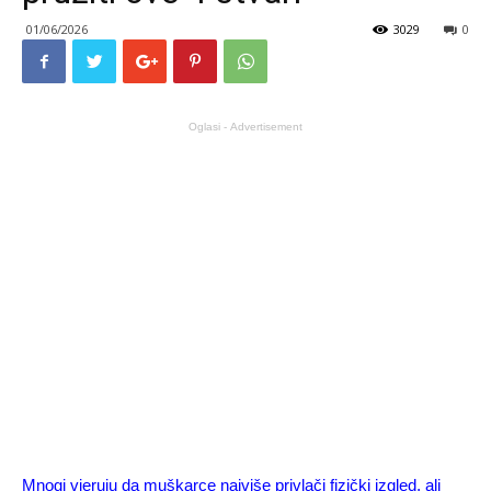
01/06/2026
3029
0
Oglasi - Advertisement
Mnogi vjeruju da muškarce najviše privlači fizički izgled, ali