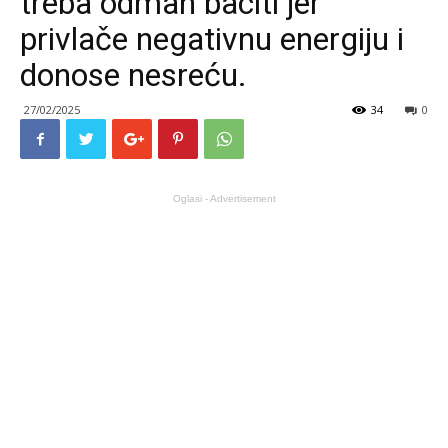
treba odmah baciti jer
privlače negativnu energiju i
donose nesreću.
27/02/2025
34
0
Oglasi - Advertisement