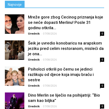
Najnovije
Mreže gore zbog Cecinog priznanja koje
se neće dopasti Merlinu! Posle 31
godinu otkrila...
Urednik
-
07/08/2026
0
Šeik je uvredio konobaricu na arapskom
jeziku pred celim restoranom, misleći da
je ona...
Urednik
-
07/08/2026
0
Psiholozi otkrili po čemu se jedinci
razlikuju od djece koja imaju braću i
sestre
Urednik
-
07/08/2026
0
Dino Merlin se liječio na psihijatriji: “Bio
sam kao biljka”
Urednik
-
07/08/2026
0