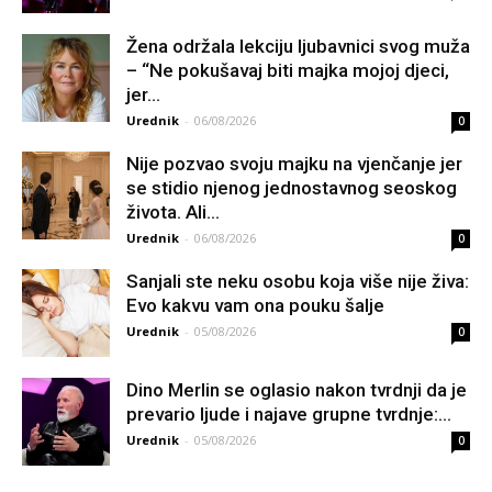
Žena održala lekciju ljubavnici svog muža
– “Ne pokušavaj biti majka mojoj djeci,
jer...
Urednik
-
06/08/2026
0
Nije pozvao svoju majku na vjenčanje jer
se stidio njenog jednostavnog seoskog
života. Ali...
Urednik
-
06/08/2026
0
Sanjali ste neku osobu koja više nije živa:
Evo kakvu vam ona pouku šalje
Urednik
-
05/08/2026
0
Dino Merlin se oglasio nakon tvrdnji da je
prevario ljude i najave grupne tvrdnje:...
Urednik
-
05/08/2026
0