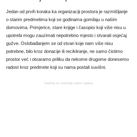
Jedan od prvih koraka ka organizaciji prostora je razmišljanje
o starim predmetima koji se godinama gomilaju u našim
domovima. Primjerice, stare knjige i časopisi koji više nisu u
upotrebi mogu zauzimati nepotrebno mjesto i stvarati osjećaj
gužve. Oslobađanjem se od stvari koje nam više nisu
potrebne, bilo kroz donacije ili recikliranje, ne samo čistimo
prostor već i otvaramo priliku da nekome drugome donesemo
radost kroz predmete koji su nama postali suvišni.
Sadržaj se nastavlja nakon oglasa