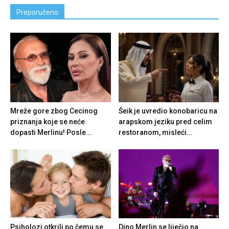
Preporučeno
Mreže gore zbog Cecinog
Šeik je uvredio konobaricu na
priznanja koje se neće
arapskom jeziku pred celim
dopasti Merlinu! Posle...
restoranom, misleći...
Psiholozi otkrili po čemu se
Dino Merlin se liječio na