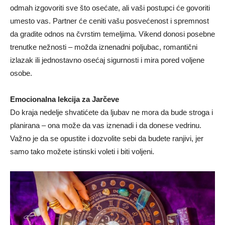
odmah izgovoriti sve što osećate, ali vaši postupci će govoriti
umesto vas. Partner će ceniti vašu posvećenost i spremnost
da gradite odnos na čvrstim temeljima. Vikend donosi posebne
trenutke nežnosti – možda iznenadni poljubac, romantični
izlazak ili jednostavno osećaj sigurnosti i mira pored voljene
osobe.
Emocionalna lekcija za Jarčeve
Do kraja nedelje shvatićete da ljubav ne mora da bude stroga i
planirana – ona može da vas iznenadi i da donese vedrinu.
Važno je da se opustite i dozvolite sebi da budete ranjivi, jer
samo tako možete istinski voleti i biti voljeni.