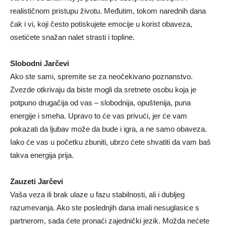
realističnom pristupu životu. Međutim, tokom narednih dana
čak i vi, koji često potiskujete emocije u korist obaveza,
osetićete snažan nalet strasti i topline.
Slobodni Jarčevi
Ako ste sami, spremite se za neočekivano poznanstvo.
Zvezde otkrivaju da biste mogli da sretnete osobu koja je
potpuno drugačija od vas – slobodnija, opuštenija, puna
energije i smeha. Upravo to će vas privući, jer će vam
pokazati da ljubav može da bude i igra, a ne samo obaveza.
Iako će vas u početku zbuniti, ubrzo ćete shvatiti da vam baš
takva energija prija.
Zauzeti Jarčevi
Vaša veza ili brak ulaze u fazu stabilnosti, ali i dubljeg
razumevanja. Ako ste poslednjih dana imali nesuglasice s
partnerom, sada ćete pronaći zajednički jezik. Možda nećete