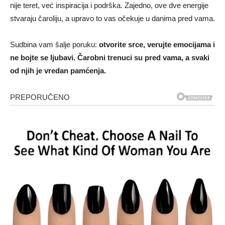
nije teret, već inspiracija i podrška. Zajedno, ove dve energije
stvaraju čaroliju, a upravo to vas očekuje u danima pred vama.
Sudbina vam šalje poruku:
otvorite srce, verujte emocijama i
ne bojte se ljubavi. Čarobni trenuci su pred vama, a svaki
od njih je vredan pamćenja.