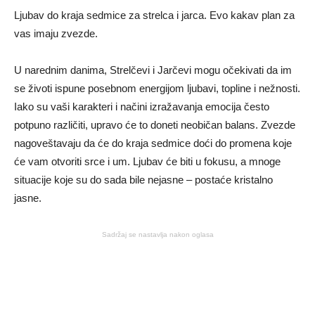
Ljubav do kraja sedmice za strelca i jarca. Evo kakav plan za
vas imaju zvezde.
U narednim danima, Strelčevi i Jarčevi mogu očekivati da im
se životi ispune posebnom energijom ljubavi, topline i nežnosti.
Iako su vaši karakteri i načini izražavanja emocija često
potpuno različiti, upravo će to doneti neobičan balans. Zvezde
nagoveštavaju da će do kraja sedmice doći do promena koje
će vam otvoriti srce i um. Ljubav će biti u fokusu, a mnoge
situacije koje su do sada bile nejasne – postaće kristalno
jasne.
Sadržaj se nastavlja nakon oglasa