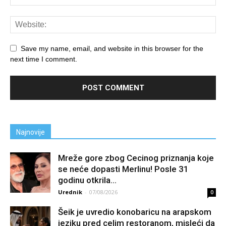
Save my name, email, and website in this browser for the
next time I comment.
Najnovije
Mreže gore zbog Cecinog priznanja koje
se neće dopasti Merlinu! Posle 31
godinu otkrila...
Urednik
-
07/08/2026
0
Šeik je uvredio konobaricu na arapskom
jeziku pred celim restoranom, misleći da