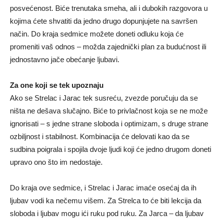
posvećenost. Biće trenutaka smeha, ali i dubokih razgovora u
kojima ćete shvatiti da jedno drugo dopunjujete na savršen
način. Do kraja sedmice možete doneti odluku koja će
promeniti vaš odnos – možda zajednički plan za budućnost ili
jednostavno jače obećanje ljubavi.
Za one koji se tek upoznaju
Ako se Strelac i Jarac tek susreću, zvezde poručuju da se
ništa ne dešava slučajno. Biće to privlačnost koja se ne može
ignorisati – s jedne strane sloboda i optimizam, s druge strane
ozbiljnost i stabilnost. Kombinacija će delovati kao da se
sudbina poigrala i spojila dvoje ljudi koji će jedno drugom doneti
upravo ono što im nedostaje.
Do kraja ove sedmice, i Strelac i Jarac imaće osećaj da ih
ljubav vodi ka nečemu višem. Za Strelca to će biti lekcija da
sloboda i ljubav mogu ići ruku pod ruku. Za Jarca – da ljubav