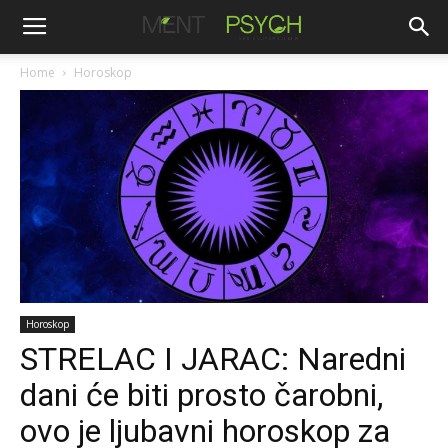
Home
Horoskop
Horoskop
STRELAC I JARAC: Naredni
dani će biti prosto čarobni,
ovo je ljubavni horoskop za