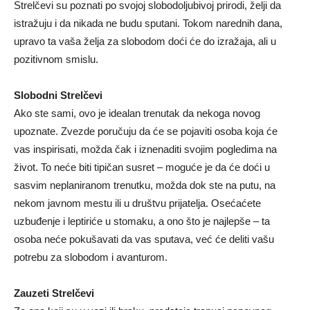
Strelčevi su poznati po svojoj slobodoljubivoj prirodi, želji da
istražuju i da nikada ne budu sputani. Tokom narednih dana,
upravo ta vaša želja za slobodom doći će do izražaja, ali u
pozitivnom smislu.
Slobodni Strelčevi
Ako ste sami, ovo je idealan trenutak da nekoga novog
upoznate. Zvezde poručuju da će se pojaviti osoba koja će
vas inspirisati, možda čak i iznenaditi svojim pogledima na
život. To neće biti tipičan susret – moguće je da će doći u
sasvim neplaniranom trenutku, možda dok ste na putu, na
nekom javnom mestu ili u društvu prijatelja. Osećaćete
uzbuđenje i leptiriće u stomaku, a ono što je najlepše – ta
osoba neće pokušavati da vas sputava, već će deliti vašu
potrebu za slobodom i avanturom.
Zauzeti Strelčevi