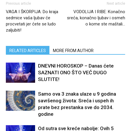
Previous article
Next article
VAGA I ŠKORPIJA: Do kraja
VODOLIJA I RIBE: Konačno
sedmice vaša ljubav će
sreća, konačno ljubav i osmeh
procvetati jer ćete se ludo
o kome ste maštali…
zaljubiti!
RELATED ARTICLES
MORE FROM AUTHOR
DNEVNI HOROSKOP – Danas ćete
SAZNATI ONO ŠTO VEĆ DUGO
SLUTITE!
Samo ova 3 znaka ulaze u 9 godina
savršenog života: Sreća i uspeh ih
prate bez prestanka sve do 2034.
godine
Od sutra sve kreće nabolje: Ovih 5