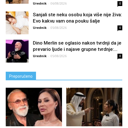
Urednik
-
06/08/2026
0
Sanjali ste neku osobu koja više nije živa:
Evo kakvu vam ona pouku šalje
Urednik
-
05/08/2026
0
Dino Merlin se oglasio nakon tvrdnji da je
prevario ljude i najave grupne tvrdnje:...
Urednik
-
05/08/2026
0
Preporučeno