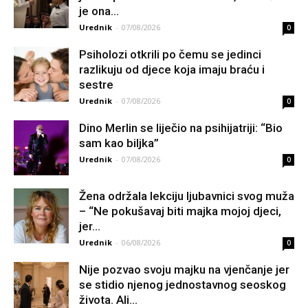
je ona...
Urednik
-
07/08/2026
0
Psiholozi otkrili po čemu se jedinci
razlikuju od djece koja imaju braću i
sestre
Urednik
-
07/08/2026
0
Dino Merlin se liječio na psihijatriji: “Bio
sam kao biljka”
Urednik
-
07/08/2026
0
Žena održala lekciju ljubavnici svog muža
– “Ne pokušavaj biti majka mojoj djeci,
jer...
Urednik
-
06/08/2026
0
Nije pozvao svoju majku na vjenčanje jer
se stidio njenog jednostavnog seoskog
života. Ali...