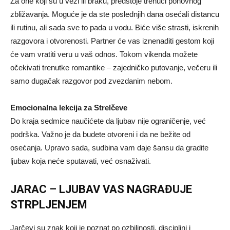
Za one koji su u vezi ili braku, predstoje trenuci ponovnog
zbližavanja. Moguće je da ste poslednjih dana osećali distancu
ili rutinu, ali sada sve to pada u vodu. Biće više strasti, iskrenih
razgovora i otvorenosti. Partner će vas iznenaditi gestom koji
će vam vratiti veru u vaš odnos. Tokom vikenda možete
očekivati trenutke romantike – zajedničko putovanje, večeru ili
samo dugačak razgovor pod zvezdanim nebom.
Emocionalna lekcija za Strelčeve
Do kraja sedmice naučićete da ljubav nije ograničenje, već
podrška. Važno je da budete otvoreni i da ne bežite od
osećanja. Upravo sada, sudbina vam daje šansu da gradite
ljubav koja neće sputavati, već osnaživati.
JARAC – LJUBAV VAS NAGRAĐUJE
STRPLJENJEM
Jarčevi su znak koji je poznat po ozbiljnosti, disciplini i