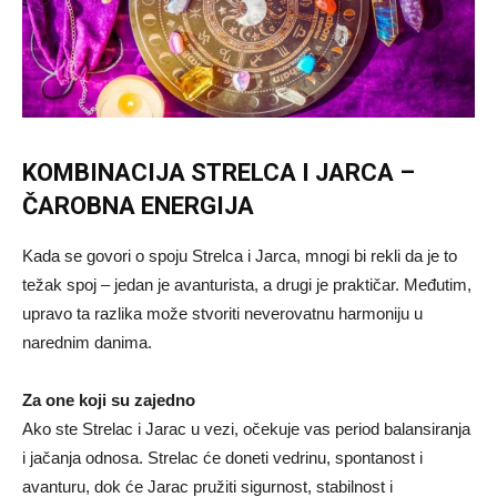
KOMBINACIJA STRELCA I JARCA –
ČAROBNA ENERGIJA
Kada se govori o spoju Strelca i Jarca, mnogi bi rekli da je to
težak spoj – jedan je avanturista, a drugi je praktičar. Međutim,
upravo ta razlika može stvoriti neverovatnu harmoniju u
narednim danima.
Za one koji su zajedno
Ako ste Strelac i Jarac u vezi, očekuje vas period balansiranja
i jačanja odnosa. Strelac će doneti vedrinu, spontanost i
avanturu, dok će Jarac pružiti sigurnost, stabilnost i