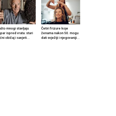
što mnogi stavljaju
Četiri frizure koje
par ispred vrata: stari
ženama nakon 50. mogu
ćni običaj i savjeti...
dati svježiji i njegovaniji...