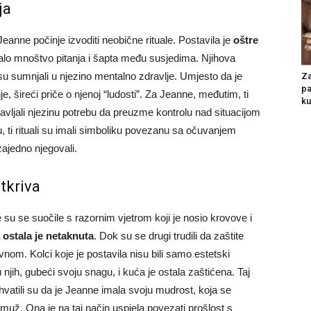
ja
 Jeanne počinje izvoditi neobične rituale. Postavila je
oštre
alo mnoštvo pitanja i šapta među susjedima. Njihova
 su sumnjali u njezino mentalno zdravlje. Umjesto da je
Za
pa
e, šireći priče o njenoj “ludosti”. Za Jeanne, međutim, ti
ku
stavljali njezinu potrebu da preuzme kontrolu nad situacijom
, ti rituali su imali simboliku povezanu sa očuvanjem
zajedno njegovali.
otkriva
e su se suočile s razornim vjetrom koji je nosio krovove i
ostala je netaknuta
. Dok su se drugi trudili da zaštite
nom. Kolci koje je postavila nisu bili samo estetski
u njih, gubeći svoju snagu, i kuća je ostala zaštićena. Taj
hvatili su da je Jeanne imala svoju mudrost, koja se
in muž. Ona je na taj način uspjela povezati prošlost s