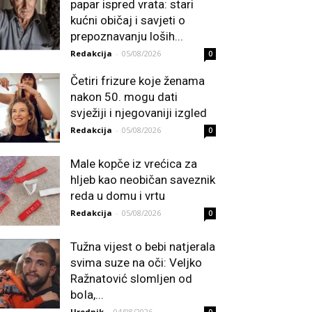
papar ispred vrata: stari
kućni običaj i savjeti o
prepoznavanju loših...
Redakcija
-
05/08/2026
0
Četiri frizure koje ženama
nakon 50. mogu dati
svježiji i njegovaniji izgled
Redakcija
-
05/08/2026
0
Male kopče iz vrećica za
hljeb kao neobičan saveznik
reda u domu i vrtu
Redakcija
-
05/08/2026
0
Tužna vijest o bebi natjerala
svima suze na oči: Veljko
Ražnatović slomljen od
boIa,...
Urednik
-
04/08/2026