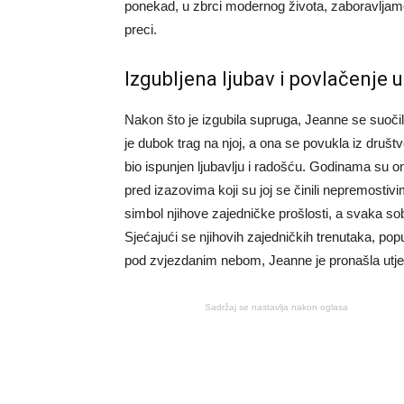
ponekad, u zbrci modernog života, zaboravljamo
preci.
Izgubljena ljubav i povlačenje
Nakon što je izgubila supruga, Jeanne se suoči
je dubok trag na njoj, a ona se povukla iz druš
bio ispunjen ljubavlju i radošću. Godinama su ona
pred izazovima koji su joj se činili nepremosti
simbol njihove zajedničke prošlosti, a svaka soba
Sjećajući se njihovih zajedničkih trenutaka, pop
pod zvjezdanim nebom, Jeanne je pronašla utjeh
Sadržaj se nastavlja nakon oglasa