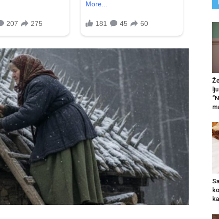
Že
lj
“N
ma
Sa
ko
ka