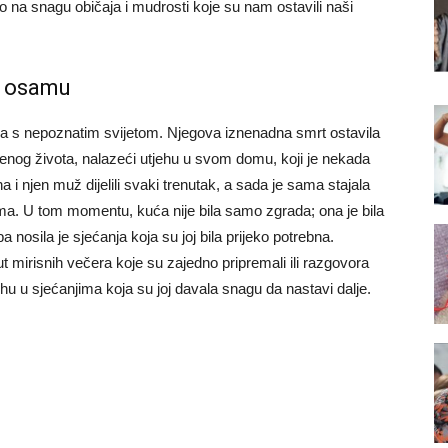
 na snagu običaja i mudrosti koje su nam ostavili naši
 u osamu
la s nepoznatim svijetom. Njegova iznenadna smrt ostavila
tvenog života, nalazeći utjehu u svom domu, koji je nekada
 i njen muž dijelili svaki trenutak, a sada je sama stajala
vima. U tom momentu, kuća nije bila samo zgrada; ona je bila
 nosila je sjećanja koja su joj bila prijeko potrebna.
ut mirisnih večera koje su zajedno pripremali ili razgovora
u u sjećanjima koja su joj davala snagu da nastavi dalje.