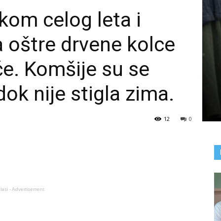
okom celog leta i
a oštre drvene kolce
će. Komšije su se
ok nije stigla zima.
12
0
lasi - Advertisement