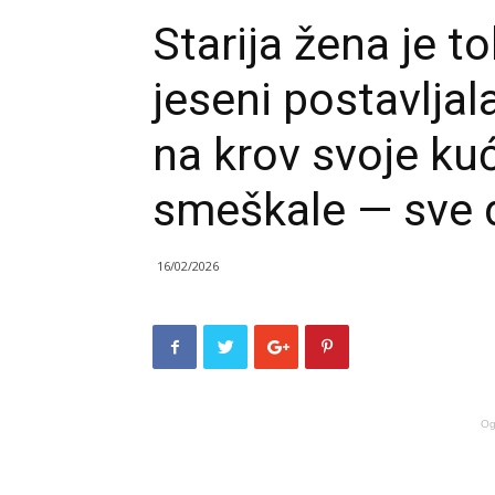
Starija žena je t
jeseni postavljal
na krov svoje ku
smeškale — sve d
16/02/2026
Og