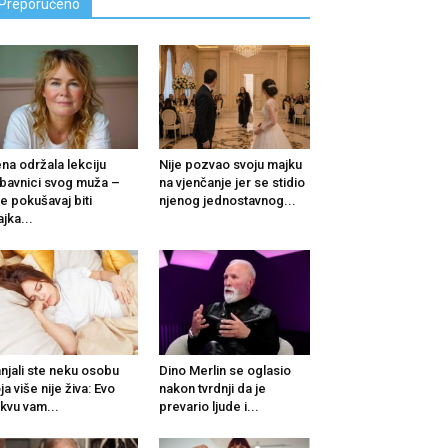
Preporučeno
na održala lekciju
Nije pozvao svoju majku
ubavnici svog muža –
na vjenčanje jer se stidio
e pokušavaj biti
njenog jednostavnog...
jka...
njali ste neku osobu
Dino Merlin se oglasio
ja više nije živa: Evo
nakon tvrdnji da je
kvu vam...
prevario ljude i...