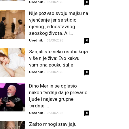
Urednik
-
06/08/2026
0
Nije pozvao svoju majku na
vjenčanje jer se stidio
njenog jednostavnog
seoskog života. Ali...
Urednik
-
06/08/2026
0
Sanjali ste neku osobu koja
više nije živa: Evo kakvu
vam ona pouku šalje
Urednik
-
05/08/2026
0
Dino Merlin se oglasio
nakon tvrdnji da je prevario
ljude i najave grupne
tvrdnje:...
Urednik
-
05/08/2026
0
Zašto mnogi stavljaju