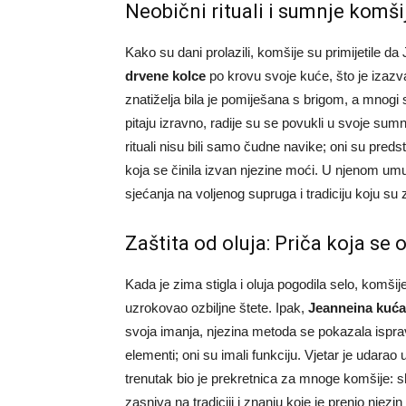
Neobični rituali i sumnje komši
Kako su dani prolazili, komšije su primijetile da
drvene kolce
po krovu svoje kuće, što je izazv
znatiželja bila je pomiješana s brigom, a mnogi
pitaju izravno, radije su se povukli u svoje sumnj
rituali nisu bili samo čudne navike; oni su pred
koja se činila izvan njezine moći. U njenom umu
sjećanja na voljenog supruga i tradiciju koju su 
Zaštita od oluja: Priča koja se 
Kada je zima stigla i oluja pogodila selo, komšij
uzrokovao ozbiljne štete. Ipak,
Jeanneina kuća 
svoja imanja, njezina metoda se pokazala isprav
elementi; oni su imali funkciju. Vjetar je udarao 
trenutak bio je prekretnica za mnoge komšije: s
zasniva na tradiciji i znanju koje je prenio njez