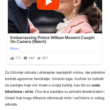
Za čišćenje odvoda i uklanjanje neprijatnih mirisa, nije potrebno
koristiti agresivne hemikalije. Umesto toga, možete se osloniti
na sastojke koje već imate u svojoj kuhinji, kao što su
soda
bikarbona
i
sirće
. Ova dva sastojka su prirodni deodorizatori i
čistači koji mogu efikasno eliminisati miris i nečistoće iz vašeg
odvoda.