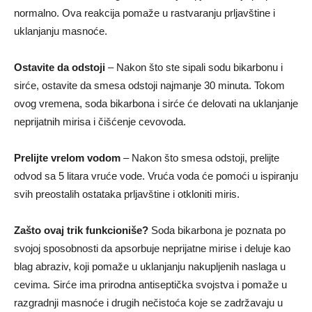
normalno. Ova reakcija pomaže u rastvaranju prljavštine i
uklanjanju masnoće.
Ostavite da odstoji
– Nakon što ste sipali sodu bikarbonu i
sirće, ostavite da smesa odstoji najmanje 30 minuta. Tokom
ovog vremena, soda bikarbona i sirće će delovati na uklanjanje
neprijatnih mirisa i čišćenje cevovoda.
Prelijte vrelom vodom
– Nakon što smesa odstoji, prelijte
odvod sa 5 litara vruće vode. Vruća voda će pomoći u ispiranju
svih preostalih ostataka prljavštine i otkloniti miris.
Zašto ovaj trik funkcioniše?
Soda bikarbona je poznata po
svojoj sposobnosti da apsorbuje neprijatne mirise i deluje kao
blag abraziv, koji pomaže u uklanjanju nakupljenih naslaga u
cevima. Sirće ima prirodna antiseptička svojstva i pomaže u
razgradnji masnoće i drugih nečistoća koje se zadržavaju u