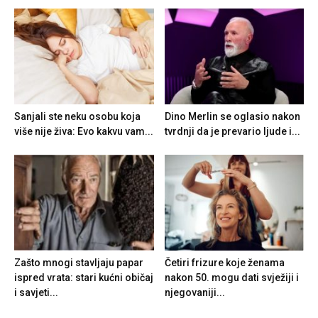
Sanjali ste neku osobu koja
Dino Merlin se oglasio nakon
više nije živa: Evo kakvu vam...
tvrdnji da je prevario ljude i...
Zašto mnogi stavljaju papar
Četiri frizure koje ženama
ispred vrata: stari kućni običaj
nakon 50. mogu dati svježiji i
i savjeti...
njegovaniji...