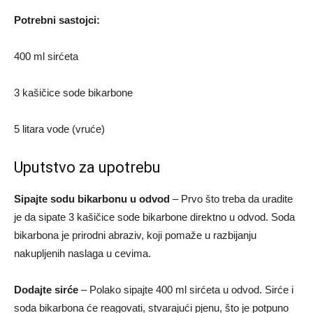
Potrebni sastojci:
400 ml sirćeta
3 kašičice sode bikarbone
5 litara vode (vruće)
Uputstvo za upotrebu
Sipajte sodu bikarbonu u odvod
– Prvo što treba da uradite
je da sipate 3 kašičice sode bikarbone direktno u odvod. Soda
bikarbona je prirodni abraziv, koji pomaže u razbijanju
nakupljenih naslaga u cevima.
Dodajte sirće
– Polako sipajte 400 ml sirćeta u odvod. Sirće i
soda bikarbona će reagovati, stvarajući pjenu, što je potpuno