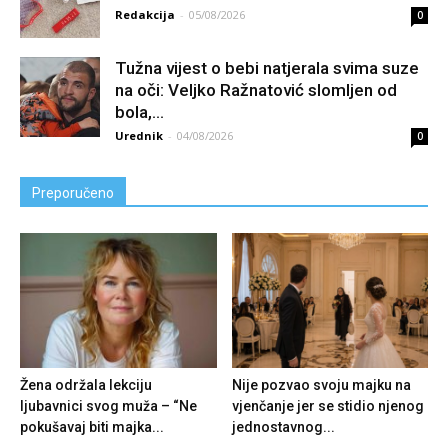
Redakcija
-
05/08/2026
0
Tužna vijest o bebi natjerala svima suze
na oči: Veljko Ražnatović slomljen od
boIa,...
Urednik
-
04/08/2026
0
Preporučeno
Žena održala lekciju
Nije pozvao svoju majku na
ljubavnici svog muža – “Ne
vjenčanje jer se stidio njenog
pokušavaj biti majka...
jednostavnog...