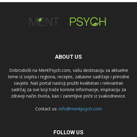
ABOUT US
Dobrodošli na MentPsych.com, vašu destinaciju za aktuelne
teme iz svijeta i regiona, recepte, zabavne sadržaje i prirodne
savjete. Naš portal nastoji pružiti kvalitetan i relevantan
sadržaj za sve koji traže korisne informacije, inspiraciju za
zdraviji način života, kao i zanimljive priče iz svakodnevice.
Contact us:
info@mentpsych.com
FOLLOW US