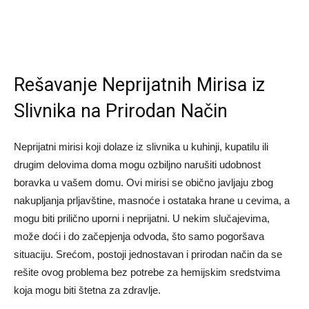
Rešavanje Neprijatnih Mirisa iz
Slivnika na Prirodan Način
Neprijatni mirisi koji dolaze iz slivnika u kuhinji, kupatilu ili
drugim delovima doma mogu ozbiljno narušiti udobnost
boravka u vašem domu. Ovi mirisi se obično javljaju zbog
nakupljanja prljavštine, masnoće i ostataka hrane u cevima, a
mogu biti prilično uporni i neprijatni. U nekim slučajevima,
može doći i do začepjenja odvoda, što samo pogoršava
situaciju. Srećom, postoji jednostavan i prirodan način da se
rešite ovog problema bez potrebe za hemijskim sredstvima
koja mogu biti štetna za zdravlje.