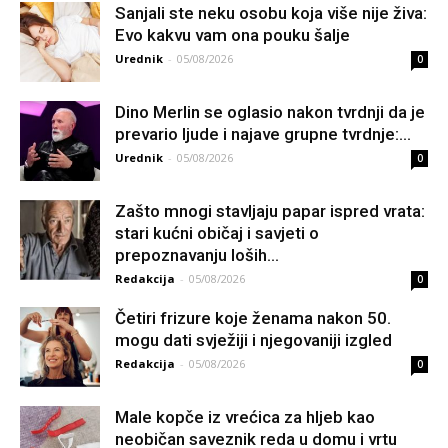
Sanjali ste neku osobu koja više nije živa:
Evo kakvu vam ona pouku šalje
Urednik
-
05/08/2026
0
Dino Merlin se oglasio nakon tvrdnji da je
prevario ljude i najave grupne tvrdnje:...
Urednik
-
05/08/2026
0
Zašto mnogi stavljaju papar ispred vrata:
stari kućni običaj i savjeti o
prepoznavanju loših...
Redakcija
-
05/08/2026
0
Četiri frizure koje ženama nakon 50.
mogu dati svježiji i njegovaniji izgled
Redakcija
-
05/08/2026
0
Male kopče iz vrećica za hljeb kao
neobičan saveznik reda u domu i vrtu