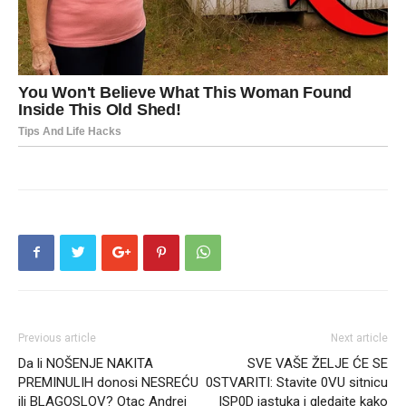
Previous article
Next article
Da li NOŠENJE NAKITA
SVE VAŠE ŽELJE ĆE SE
PREMINULIH donosi NESREĆU
0STVARITI: Stavite 0VU sitnicu
ili BLAGOSLOV? Otac Andrej
ISP0D jastuka i gledajte kako