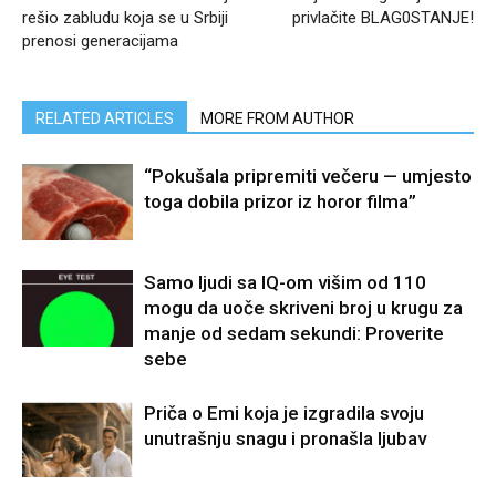
rešio zabludu koja se u Srbiji
privlačite BLAG0STANJE!
prenosi generacijama
RELATED ARTICLES
MORE FROM AUTHOR
“Pokušala pripremiti večeru — umjesto
toga dobila prizor iz horor filma”
Samo ljudi sa IQ-om višim od 110
mogu da uoče skriveni broj u krugu za
manje od sedam sekundi: Proverite
sebe
Priča o Emi koja je izgradila svoju
unutrašnju snagu i pronašla ljubav