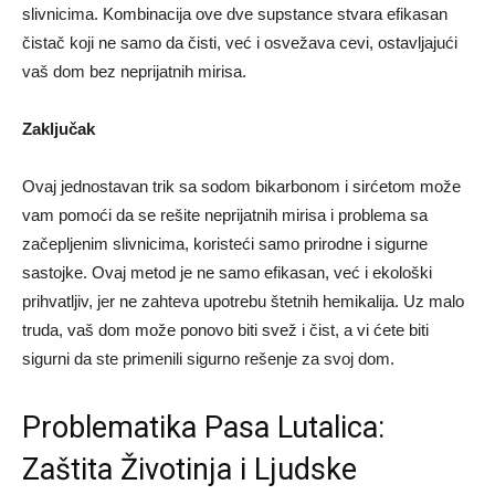
slivnicima. Kombinacija ove dve supstance stvara efikasan
čistač koji ne samo da čisti, već i osvežava cevi, ostavljajući
vaš dom bez neprijatnih mirisa.
Zaključak
Ovaj jednostavan trik sa sodom bikarbonom i sirćetom može
vam pomoći da se rešite neprijatnih mirisa i problema sa
začepljenim slivnicima, koristeći samo prirodne i sigurne
sastojke. Ovaj metod je ne samo efikasan, već i ekološki
prihvatljiv, jer ne zahteva upotrebu štetnih hemikalija. Uz malo
truda, vaš dom može ponovo biti svež i čist, a vi ćete biti
sigurni da ste primenili sigurno rešenje za svoj dom.
Problematika Pasa Lutalica:
Zaštita Životinja i Ljudske