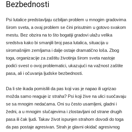
Bezbednosti
Psi lutalice predstavljaju ozbiljan problem u mnogim gradovima
širom sveta, a ovaj problem se čini prisutnim u gotovo svakom
mestu. Bez obzira na to što bogatiji gradovi ulažu velika
sredstva kako bi smanjili broj pasa lutalica, situacija u
siromašnijim zemljama i dalje ostaje dramatično loša. Zbog
toga, organizacije za zaštitu životinja širom sveta nastoje
podići svest o ovoj problematici, ukazujući na važnost zaštite
pasa, ali i očuvanja ljudske bezbednosti.
Da li ste ikada pomislili da pas koji vas je napao ili ugrizao
možda samo reaguje iz straha? Psi koji žive na ulici suočavaju
se sa mnogim nedaćama. Oni su često usamljeni, gladni i
žedni, a u mnogim slučajevima i zlostavljani od strane drugih
pasa ili čak ljudi. Takav život ispunjen strahom dovodi do toga
da pas postaje agresivan. Strah je glavni okidač agresivnog