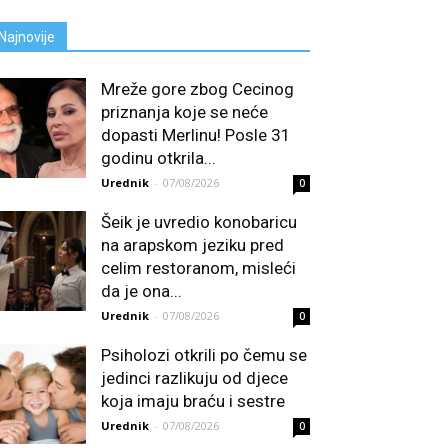
Najnovije
Mreže gore zbog Cecinog
priznanja koje se neće
dopasti Merlinu! Posle 31
godinu otkrila...
Urednik
-
07/08/2026
0
Šeik je uvredio konobaricu
na arapskom jeziku pred
celim restoranom, misleći
da je ona...
Urednik
-
07/08/2026
0
Psiholozi otkrili po čemu se
jedinci razlikuju od djece
koja imaju braću i sestre
Urednik
-
07/08/2026
0