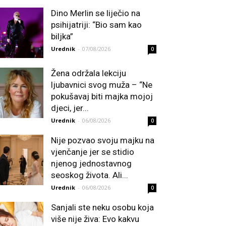
Dino Merlin se liječio na
psihijatriji: “Bio sam kao
biljka”
Urednik
-
07/08/2026
0
Žena održala lekciju
ljubavnici svog muža – “Ne
pokušavaj biti majka mojoj
djeci, jer...
Urednik
-
06/08/2026
0
Nije pozvao svoju majku na
vjenčanje jer se stidio
njenog jednostavnog
seoskog života. Ali...
Urednik
-
06/08/2026
0
Sanjali ste neku osobu koja
više nije živa: Evo kakvu