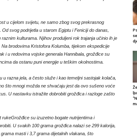
ost u cijelom svijetu, ne samo zbog svog prekrasnog
 Od svog podrijetla u starom Egiptu i Feniciji do danas,
Ps
se
 raznim kulturama. Njihov produljeni rok trajanja učinio ih je
dj
 Na brodovima Kristofora Kolumba, tijekom ekspedicije
čak i u redovima vojske generala Hannibala, grožđice su
dincima da ostanu puni energije u teškim okolnostima.
 razna jela, a često služe i kao temeljni sastojak kolača,
m, ono što mnogi možda ne shvaćaju jest da ovo sušeno voće
Že
lj
us. U nastavku istražite dobrobiti grožđica i razloge zašto
“N
ma
t ruke
Grožđice su izuzetno bogate nutrijentima i
brobiti. U svakih 100 grama grožđica nalazi se 299 kalorija,
 grama masti i 3,7 grama dijetalnih vlakana, što