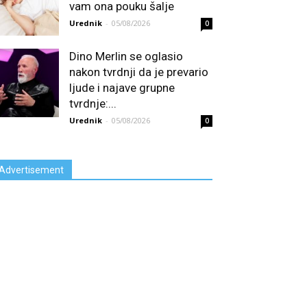
vam ona pouku šalje
Urednik
-
05/08/2026
0
Dino Merlin se oglasio
nakon tvrdnji da je prevario
ljude i najave grupne
tvrdnje:...
Urednik
-
05/08/2026
0
Advertisement