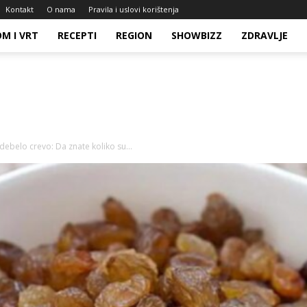
Kontakt
O nama
Pravila i uslovi korištenja
M I VRT
RECEPTI
REGION
SHOWBIZZ
ZDRAVLJE
 debelo crevo: Da znate koliko su...