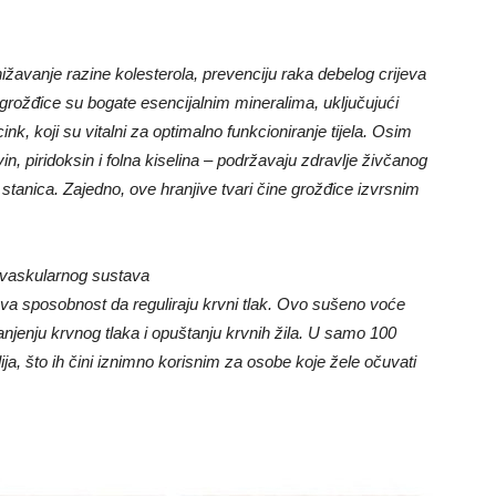
ižavanje razine kolesterola, prevenciju raka debelog crijeva
 grožđice su bogate esencijalnim mineralima, uključujući
cink, koji su vitalni za optimalno funkcioniranje tijela. Osim
avin, piridoksin i folna kiselina – podržavaju zdravlje živčanog
stanica. Zajedno, ove hranjive tvari čine grožđice izvrsnim
ovaskularnog sustava
ova sposobnost da reguliraju krvni tlak. Ovo sušeno voće
njenju krvnog tlaka i opuštanju krvnih žila. U samo 100
ja, što ih čini iznimno korisnim za osobe koje žele očuvati