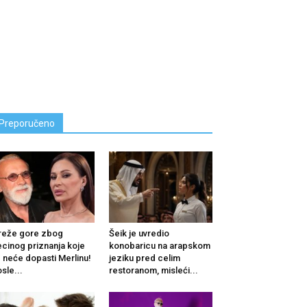
Preporučeno
reže gore zbog
Šeik je uvredio
cinog priznanja koje
konobaricu na arapskom
 neće dopasti Merlinu!
jeziku pred celim
sle...
restoranom, misleći...