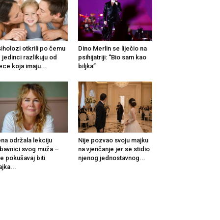
iholozi otkrili po čemu
Dino Merlin se liječio na
 jedinci razlikuju od
psihijatriji: “Bio sam kao
ece koja imaju...
biljka”
na održala lekciju
Nije pozvao svoju majku
ubavnici svog muža –
na vjenčanje jer se stidio
e pokušavaj biti
njenog jednostavnog...
jka...