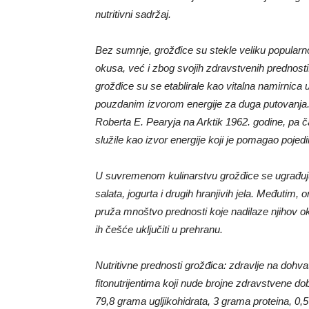
nutritivni sadržaj.
Bez sumnje, grožđice su stekle veliku popularn
okusa, već i zbog svojih zdravstvenih prednosti.
grožđice su se etablirale kao vitalna namirnica u
pouzdanim izvorom energije za duga putovanja.
Roberta E. Pearyja na Arktik 1962. godine, pa 
služile kao izvor energije koji je pomagao poje
U suvremenom kulinarstvu grožđice se ugrađuju u
salata, jogurta i drugih hranjivih jela. Međuti
pruža mnoštvo prednosti koje nadilaze njihov ok
ih češće uključiti u prehranu.
Nutritivne prednosti grožđica: zdravlje na dohva
fitonutrijentima koji nude brojne zdravstvene do
79,8 grama ugljikohidrata, 3 grama proteina, 0,5