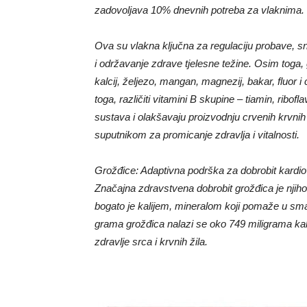
zadovoljava 10% dnevnih potreba za vlaknima.
Ova su vlakna ključna za regulaciju probave, sn
i održavanje zdrave tjelesne težine. Osim toga,
kalcij, željezo, mangan, magnezij, bakar, fluor i 
toga, različiti vitamini B skupine – tiamin, ribofl
sustava i olakšavaju proizvodnju crvenih krvnih 
suputnikom za promicanje zdravlja i vitalnosti.
Grožđice: Adaptivna podrška za dobrobit kardi
Značajna zdravstvena dobrobit grožđica je njih
bogato je kalijem, mineralom koji pomaže u sma
grama grožđica nalazi se oko 749 miligrama kali
zdravlje srca i krvnih žila.