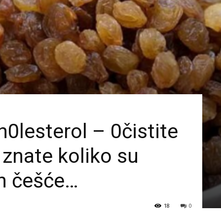
h0lesterol – 0čistite
 znate koliko su
 ih češće…
18
0