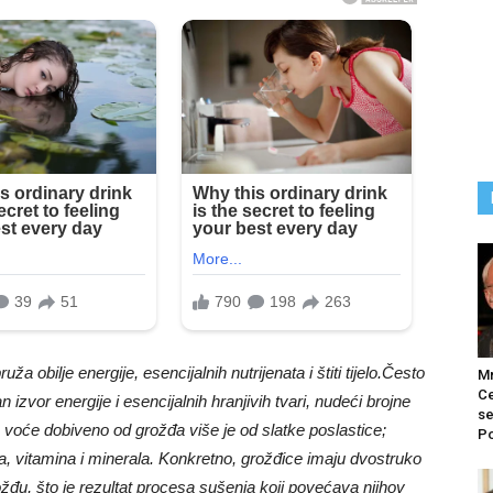
 obilje energije, esencijalnih nutrijenata i štiti tijelo.
Često
M
Ce
vor energije i esencijalnih hranjivih tvari, nudeći brojne
se
 voće dobiveno od grožđa više je od slatke poslastice;
Po
nsa, vitamina i minerala. Konkretno, grožđice imaju dvostruko
žđu, što je rezultat procesa sušenja koji povećava njihov