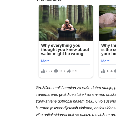
Grožđice: mali šampion za vaše dobro stanje, pruža
zanemarene, grožđice služe kao iznimno snažan iz
zdravstvene dobrobiti našem tijelu. Ovo sušeno
izvrstan je izvor dijetalnih vlakana, antioksida
više antioksidansa koji se nalaze u svježem gro