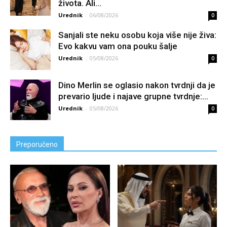
života. Ali...
Urednik
-
06/08/2026
0
Sanjali ste neku osobu koja više nije živa:
Evo kakvu vam ona pouku šalje
Urednik
-
05/08/2026
0
Dino Merlin se oglasio nakon tvrdnji da je
prevario ljude i najave grupne tvrdnje:...
Urednik
-
05/08/2026
0
Preporučeno