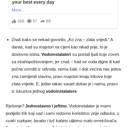
Znaš kako se nekad govorilo: „Ko zna – zlata vrijedi.“ A
danas, kad su majstori na cijeni kao nikad prije, to je
doslovno istina.
Vodoinstalateri
su postali ljudi koje zoveš
sa strahopoštovanjem, jer znaš – kad se voda digne ili kad
počne smrditi iz odvoda, nema šale. I dok većina nas jedva
zna zamijeniti slavinu, pravi majstori imaju trikove koje
zlata vrijede. E, jedan takav savjet došao je i nama, pravo
iz iskustva jednog
vodoinstalatera
Rješenje?
Jednostavno i jeftino
. Vodoinstalater je mami
podijelio trik koji sad i sami redovno koristimo:
prije odlaska, u
svaki sudoper, lavabo i tuš kabinu ulijemo malo omekšivača
.