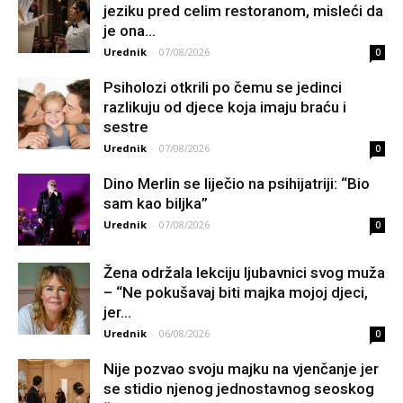
jeziku pred celim restoranom, misleći da
je ona...
Urednik
-
07/08/2026
0
Psiholozi otkrili po čemu se jedinci
razlikuju od djece koja imaju braću i
sestre
Urednik
-
07/08/2026
0
Dino Merlin se liječio na psihijatriji: “Bio
sam kao biljka”
Urednik
-
07/08/2026
0
Žena održala lekciju ljubavnici svog muža
– “Ne pokušavaj biti majka mojoj djeci,
jer...
Urednik
-
06/08/2026
0
Nije pozvao svoju majku na vjenčanje jer
se stidio njenog jednostavnog seoskog