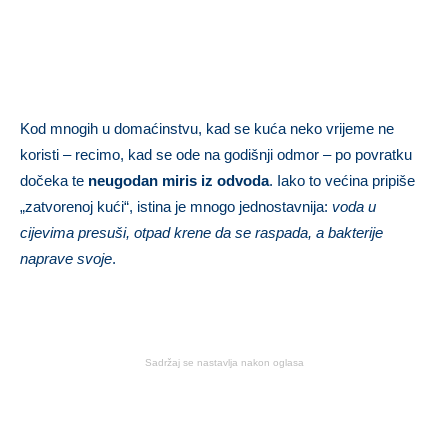
Kod mnogih u domaćinstvu, kad se kuća neko vrijeme ne
koristi – recimo, kad se ode na godišnji odmor – po povratku
dočeka te
neugodan miris iz odvoda
. Iako to većina pripiše
„zatvorenoj kući“, istina je mnogo jednostavnija:
voda u
cijevima presuši, otpad krene da se raspada, a bakterije
naprave svoje
.
Sadržaj se nastavlja nakon oglasa