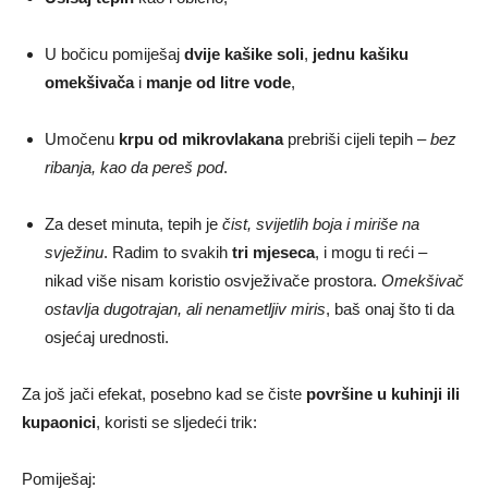
U bočicu pomiješaj
dvije kašike soli
,
jednu kašiku
omekšivača
i
manje od litre vode
,
Umočenu
krpu od mikrovlakana
prebriši cijeli tepih –
bez
ribanja, kao da pereš pod
.
Za deset minuta, tepih je
čist, svijetlih boja i miriše na
svježinu
. Radim to svakih
tri mjeseca
, i mogu ti reći –
nikad više nisam koristio osvježivače prostora.
Omekšivač
ostavlja dugotrajan, ali nenametljiv miris
, baš onaj što ti da
osjećaj urednosti.
Za još jači efekat, posebno kad se čiste
površine u kuhinji ili
kupaonici
, koristi se sljedeći trik:
Pomiješaj: