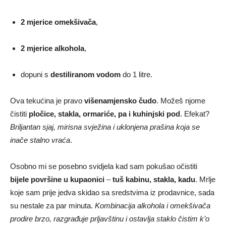
2 mjerice omekšivača
,
2 mjerice alkohola
,
dopuni s
destiliranom vodom
do 1 litre.
Ova tekućina je pravo
višenamjensko čudo
. Možeš njome
čistiti
pločice, stakla, ormariće, pa i kuhinjski pod
. Efekat?
Briljantan sjaj, mirisna svježina i uklonjena prašina koja se
inače stalno vraća
.
Osobno mi se posebno svidjela kad sam pokušao očistiti
bijele površine u kupaonici
–
tuš kabinu, stakla, kadu
. Mrlje
koje sam prije jedva skidao sa sredstvima iz prodavnice, sada
su nestale za par minuta.
Kombinacija alkohola i omekšivača
prodire brzo, razgrađuje prljavštinu i ostavlja staklo čistim k’o