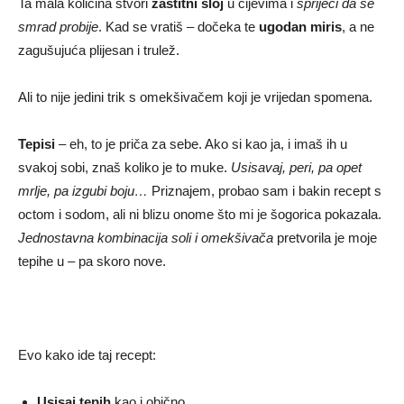
Ta mala količina stvori
zaštitni sloj
u cijevima i
spriječi da se
smrad probije
. Kad se vratiš – dočeka te
ugodan miris
, a ne
zagušujuća plijesan i trulež.
Ali to nije jedini trik s omekšivačem koji je vrijedan spomena.
Tepisi
– eh, to je priča za sebe. Ako si kao ja, i imaš ih u
svakoj sobi, znaš koliko je to muke.
Usisavaj, peri, pa opet
mrlje, pa izgubi boju…
Priznajem, probao sam i bakin recept s
octom i sodom, ali ni blizu onome što mi je šogorica pokazala.
Jednostavna kombinacija soli i omekšivača
pretvorila je moje
tepihe u – pa skoro nove.
Evo kako ide taj recept:
Usisaj tepih
kao i obično,