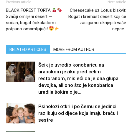
Previous article
Next article
BLACK FOREST TORTA
Cheesecake uz Lotus biskvit:
Svačiji omiljeni desert —
Bogat i kremast desert koji će
sočan, bogat čokoladom i
zasigurno okrijepiti vaše
potpuno omamljujući!
nepce.
RELATED ARTICLES
MORE FROM AUTHOR
Šeik je uvredio konobaricu na
arapskom jeziku pred celim
restoranom, misleći da je ona glupa
devojka, ali ono što je konobarica
uradila šokiralo je...
Psiholozi otkrili po čemu se jedinci
razlikuju od djece koja imaju braću i
sestre