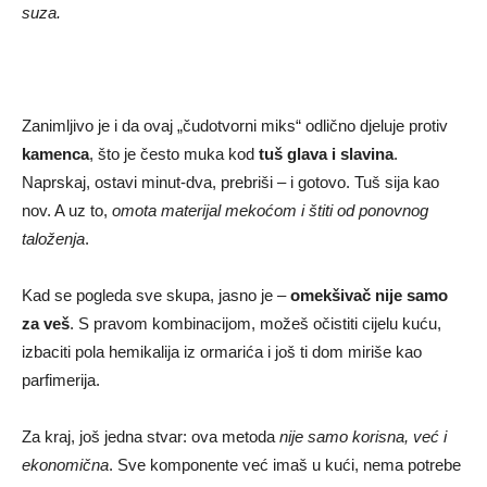
suza.
Zanimljivo je i da ovaj „čudotvorni miks“ odlično djeluje protiv
kamenca
, što je često muka kod
tuš glava i slavina
.
Naprskaj, ostavi minut-dva, prebriši – i gotovo. Tuš sija kao
nov. A uz to,
omota materijal mekoćom i štiti od ponovnog
taloženja
.
Kad se pogleda sve skupa, jasno je –
omekšivač nije samo
za veš
. S pravom kombinacijom, možeš očistiti cijelu kuću,
izbaciti pola hemikalija iz ormarića i još ti dom miriše kao
parfimerija.
Za kraj, još jedna stvar: ova metoda
nije samo korisna, već i
ekonomična
. Sve komponente već imaš u kući, nema potrebe