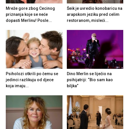
Mreže gore zbog Cecinog
Šeik je uvredio konobaricu na
priznanja koje se neće
arapskom jeziku pred celim
dopasti Merlinu! Posle...
restoranom, misleći...
Psiholozi otkrili po čemu se
Dino Merlin se liječio na
jedinci razlikuju od djece
psihijatriji: “Bio sam kao
koja imaju...
biljka”