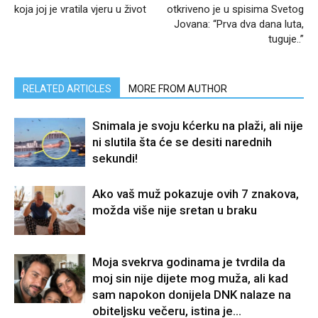
koja joj je vratila vjeru u život
otkriveno je u spisima Svetog
Jovana: “Prva dva dana luta,
tuguje..”
RELATED ARTICLES
MORE FROM AUTHOR
Snimala je svoju kćerku na plaži, ali nije
ni slutila šta će se desiti narednih
sekundi!
Ako vaš muž pokazuje ovih 7 znakova,
možda više nije sretan u braku
Moja svekrva godinama je tvrdila da
moj sin nije dijete mog muža, ali kad
sam napokon donijela DNK nalaze na
obiteljsku večeru, istina je...