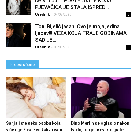
četvrti put …POGLEDAJTE KOJA
PJEVAČICA JE STALA ISPRED...
Urednik
-
04/08/2026
0
Toni Bijelić jasan: Ovo je moja jedina
ljubav!!! VEZA KOJA TRAJE GODINAMA
SAD JE...
Urednik
-
03/08/2026
0
Preporučeno
Sanjali ste neku osobu koja
Dino Merlin se oglasio nakon
više nije živa: Evo kakvu vam...
tvrdnji da je prevario ljude i...