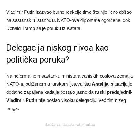
Vladimir Putin izazvao burne reakcije time što nije lično došao
na sastanak u Istanbulu. NATO-ove diplomate ogorčene, dok
Donald Tramp šalje poruku iz Katara.
Delegacija niskog nivoa kao
politička poruka?
Na neformalnom sastanku ministara vanjskih poslova zemalja
NATO-a, održanom u turskom ljetovalištu
Antalija
, situacija je
dodatno zapaljena kada je postalo jasno da
ruski predsjednik
Vladimir Putin
nije poslao visoku delegaciju, već tim nižeg
ranga.
Sadržaj se nastavlja nakon oglasa