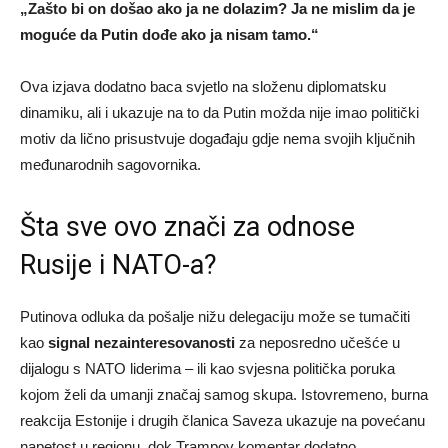
„Zašto bi on došao ako ja ne dolazim? Ja ne mislim da je
moguće da Putin dođe ako ja nisam tamo.“
Ova izjava dodatno baca svjetlo na složenu diplomatsku
dinamiku, ali i ukazuje na to da Putin možda nije imao politički
motiv da lično prisustvuje događaju gdje nema svojih ključnih
međunarodnih sagovornika.
Šta sve ovo znači za odnose
Rusije i NATO-a?
Putinova odluka da pošalje nižu delegaciju može se tumačiti
kao
signal nezainteresovanosti
za neposredno učešće u
dijalogu s NATO liderima – ili kao svjesna politička poruka
kojom želi da umanji značaj samog skupa. Istovremeno, burna
reakcija Estonije i drugih članica Saveza ukazuje na povećanu
napetost u regionu, dok Trampov komentar dodatno