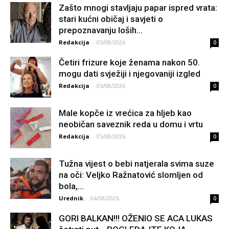
Zašto mnogi stavljaju papar ispred vrata:
stari kućni običaj i savjeti o
prepoznavanju loših...
Redakcija
-
05/08/2026
0
Četiri frizure koje ženama nakon 50.
mogu dati svježiji i njegovaniji izgled
Redakcija
-
05/08/2026
0
Male kopče iz vrećica za hljeb kao
neobičan saveznik reda u domu i vrtu
Redakcija
-
05/08/2026
0
Tužna vijest o bebi natjerala svima suze
na oči: Veljko Ražnatović slomljen od
boIa,...
Urednik
-
04/08/2026
0
GORI BALKAN!!! OŽENIO SE ACA LUKAS