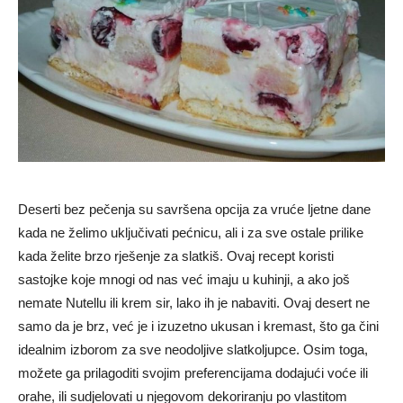
Deserti bez pečenja su savršena opcija za vruće ljetne dane
kada ne želimo uključivati pećnicu, ali i za sve ostale prilike
kada želite brzo rješenje za slatkiš. Ovaj recept koristi
sastojke koje mnogi od nas već imaju u kuhinji, a ako još
nemate Nutellu ili krem sir, lako ih je nabaviti. Ovaj desert ne
samo da je brz, već je i izuzetno ukusan i kremast, što ga čini
idealnim izborom za sve neodoljive slatkoljupce. Osim toga,
možete ga prilagoditi svojim preferencijama dodajući voće ili
orahe, ili sudjelovati u njegovom dekoriranju po vlastitom