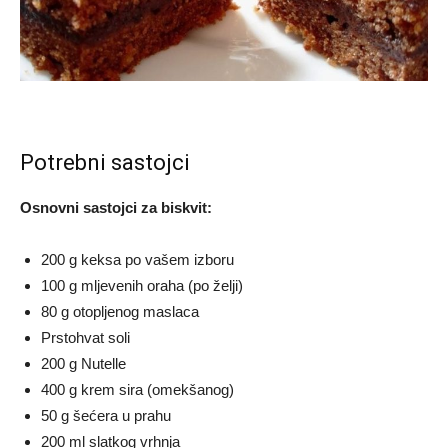
Potrebni sastojci
Osnovni sastojci za biskvit:
200 g keksa po vašem izboru
100 g mljevenih oraha (po želji)
80 g otopljenog maslaca
Prstohvat soli
200 g Nutelle
400 g krem sira (omekšanog)
50 g šećera u prahu
200 ml slatkog vrhnja