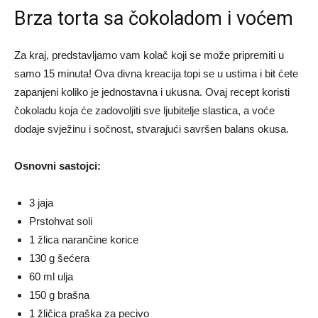
Brza torta sa čokoladom i voćem
Za kraj, predstavljamo vam kolač koji se može pripremiti u
samo 15 minuta! Ova divna kreacija topi se u ustima i bit ćete
zapanjeni koliko je jednostavna i ukusna. Ovaj recept koristi
čokoladu koja će zadovoljiti sve ljubitelje slastica, a voće
dodaje svježinu i sočnost, stvarajući savršen balans okusa.
Osnovni sastojci:
3 jaja
Prstohvat soli
1 žlica narančine korice
130 g šećera
60 ml ulja
150 g brašna
1 žličica praška za pecivo