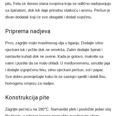
pitu. Feta sir donosi slana svojstva koja se odlično nadopunjuju
sa špinatom, dok luk daje prirodnu slatkoću i aromu. Peršun je
divan dodatak koji će sve obogatiti i dodati svježinu.
Priprema nadjeva
Prvo, zagrijte malo maslinovog ulja u tiganju. Dodajte sitno
sjeckani luk i pržite dok ne omekša. Zatim dodajte špinat i
nastavite kuhati dok ne uvene. Kada je gotovo, maknite sa
vatre i pustite da se malo ohladi. U međuvremenu, umutite jaja
i dodajte izgnječenu fetu, sitno sjeckani peršun, sol i papar.
Sve dobro promiješajte kako bi se sastojci sjedili i dobili finu,
homogenu smjesu za nadjev.
Konstrukcija pite
Zagrijte pećnicu na 180°C. Namastite pleh i posložite jedan sloj
filo tijesta, a odozgo lagano premažite maslinovim uljem.