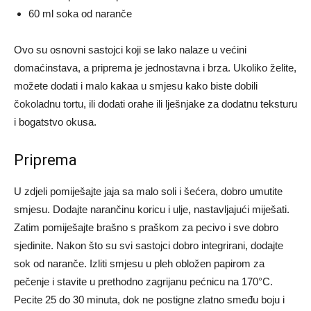
60 ml soka od naranče
Ovo su osnovni sastojci koji se lako nalaze u većini
domaćinstava, a priprema je jednostavna i brza. Ukoliko želite,
možete dodati i malo kakaa u smjesu kako biste dobili
čokoladnu tortu, ili dodati orahe ili lješnjake za dodatnu teksturu
i bogatstvo okusa.
Priprema
U zdjeli pomiješajte jaja sa malo soli i šećera, dobro umutite
smjesu. Dodajte narančinu koricu i ulje, nastavljajući miješati.
Zatim pomiješajte brašno s praškom za pecivo i sve dobro
sjedinite. Nakon što su svi sastojci dobro integrirani, dodajte
sok od naranče. Izliti smjesu u pleh obložen papirom za
pečenje i stavite u prethodno zagrijanu pećnicu na 170°C.
Pecite 25 do 30 minuta, dok ne postigne zlatno smeđu boju i