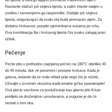
Nastavite slažući još slojeva tijesta, a zatim stavite nadjev u
sredinu i ravnomjerno ga rasporedite. Dodajte još slojeva
tijesta, osiguravajući da svaki sloj bude premazan uljem. Za
dodatnu hrskavost, pospite sjemenkama susama po vrhu.
Ova kombinacija fila i hrskavog tijesta čini svaku zalogaj pravi
užitak.
Pečenje
Pecite pitu u prethodno zagrijanoj pećnici na 180°C otprilike 40
do 45 minuta, dok ne porumeni i postane hrskava. Kada je
gotova, ostavite da se malo ohladi prije nego što je režete.
Uživajte u izvornim okusima tradicionalne grčke spanakopite!
Ova pita je savršena za posluživanje kao glavno jelo ili kao
predjelo na druženjima i proslavama, a osiguran je da će
nestati u tren oka.