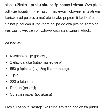
slanih užitaka –
prhku pitu sa špinatom i sirom
. Ova pita se
odlikuje bogatim i kremastim nadjevom, obavijenim zlatnom
koricom od putera, a možete je lako pripremiti kod kuće.
Špinat je odličan izvor vitamina, pa će ova pita ne samo da
vas zasiti, već će i biti zdrava opcija za užinu ili obrok.
Za nadjev:
Maslinovo ulje (po želji)
1 glavica luka (sitno nasjeckana)
550 g špinata (svježeg ili smrznutog)
2 jaja
220 g feta sira
Peršun (po želji)
Sol i crni papar (po ukusu)
Ovo su osnovni sastojci koji čine savršen nadjev za prhku