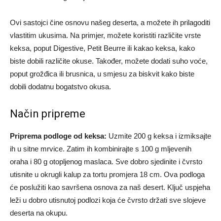
Ovi sastojci čine osnovu našeg deserta, a možete ih prilagoditi
vlastitim ukusima. Na primjer, možete koristiti različite vrste
keksa, poput Digestive, Petit Beurre ili kakao keksa, kako
biste dobili različite okuse. Također, možete dodati suho voće,
poput grožđica ili brusnica, u smjesu za biskvit kako biste
dobili dodatnu bogatstvo okusa.
Način pripreme
Priprema podloge od keksa:
Uzmite 200 g keksa i izmiksajte
ih u sitne mrvice. Zatim ih kombinirajte s 100 g mljevenih
oraha i 80 g otopljenog maslaca. Sve dobro sjedinite i čvrsto
utisnite u okrugli kalup za tortu promjera 18 cm. Ova podloga
će poslužiti kao savršena osnova za naš desert. Ključ uspjeha
leži u dobro utisnutoj podlozi koja će čvrsto držati sve slojeve
deserta na okupu.