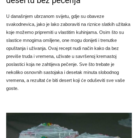
desertu bez pečenja
U današnjem ubrzanom svijetu, gdje su obaveze
svakodnevica, jako je lako zaboraviti na riznice slatkih užitaka
koje možemo pripremiti u vlastitim kuhinjama. Osim što su
slastice mnogima omiljene, one mogu donijeti i trenutke
opuštanja i uživanja. Ovaj recept nudi način kako da bez
previše truda i vremena, uživate u savršenoj kremastoj
poslastici koja ne zahtijeva pečenje. Sve što trebate je
nekoliko osnovnih sastojaka i desetak minuta slobodnog
vremena, a rezultat će biti desert koji će oduševiti sve vaše
goste.