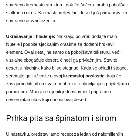
savršeno kremastu strukturu, dok će šećer u prahu poboljšati
slatkoću i okus. Kremasti preljev čini desert još primamljivijim i
savršeno uravnoteženim.
Ukrašavanje i hlađenje:
Na kraju, po vrhu dodajte malo
Nutelle i pospite sjeckanim orasima za dodatni hrskavi
element. Ovaj detalj ne samo da poboljšava teksturu, već i
vizualno obogaćuje desert, čineći ga privlačnijim. Stavite
desert u hladnjak kako bi se stegnuo. Kada se ohladi i stegne,
servirajte ga i uživajte u ovoj
kremastoj poslastici
koja će
zasigurno biti hit na svakom obroku ili okupljanju s prijateljima i
porodicom. Mnogi će cijeniti jednostavnost pripreme i
nevjerojatan ukus koji donosi ovaj desert.
Prhka pita sa špinatom i sirom
U nastavku, predstavljamo recept za jedan od najomiljenijih