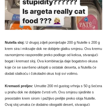
Nutella sloj:
U drugoj zdjeli pomiješajte 200 g Nutelle s 200 g
krem sira i miksajte dok ne dobijete glatku smjesu. Ovu kremu
ravnomjerno rasporedite preko podloge od keksa, stvarajući
bogat i kremast sloj. Ova kombinacija daje bogatstvo okusa
koje će se savršeno uklopiti u ostatak deserta, a Nutella će
dodati slatkoću i čokoladni okus koji svi volimo.
Kremasti preljev:
Umutite 200 ml gustog vrhnja s 50 g šećera
u prahu dok ne dobijete čvrsti vrh. Ovu smjesu sjedinite s
preostalim krem sirom i pažljivo prelijte preko sloja Nutelle.
Ovaj sloj umaka će dodatno obogatiti desert, stvarajući