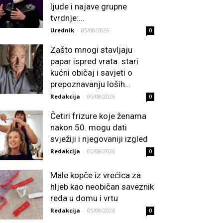
ljude i najave grupne
tvrdnje:...
Urednik
-
05/08/2026
0
Zašto mnogi stavljaju
papar ispred vrata: stari
kućni običaj i savjeti o
prepoznavanju loših...
Redakcija
-
05/08/2026
0
Četiri frizure koje ženama
nakon 50. mogu dati
svježiji i njegovaniji izgled
Redakcija
-
05/08/2026
0
Male kopče iz vrećica za
hljeb kao neobičan saveznik
reda u domu i vrtu
Redakcija
-
05/08/2026
0