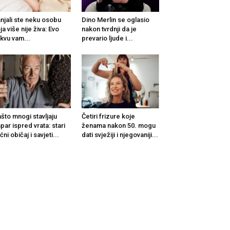
njali ste neku osobu
Dino Merlin se oglasio
ja više nije živa: Evo
nakon tvrdnji da je
kvu vam...
prevario ljude i...
što mnogi stavljaju
Četiri frizure koje
par ispred vrata: stari
ženama nakon 50. mogu
ćni običaj i savjeti...
dati svježiji i njegovaniji...