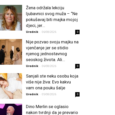
Žena održala lekciju
ljubavnici svog muža – “Ne
pokušavaj biti majka mojoj
djeci, jer...
Urednik
-
06/08/2026
0
Nije pozvao svoju majku na
vjenčanje jer se stidio
njenog jednostavnog
seoskog života. Ali...
Urednik
-
06/08/2026
0
Sanjali ste neku osobu koja
više nije živa: Evo kakvu
vam ona pouku šalje
Urednik
-
05/08/2026
0
Dino Merlin se oglasio
nakon tvrdnji da je prevario