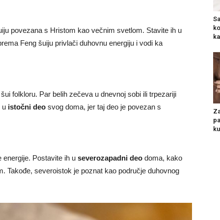
Sa
ko
šuiju povezana s Hristom kao večnim svetlom. Stavite ih u
ka
rema Feng šuiju privlači duhovnu energiju i vodi ka
šui folkloru. Par belih zečeva u dnevnoj sobi ili trpezariji
h u
istočni deo
svog doma, jer taj deo je povezan s
Za
pa
ku
e energije. Postavite ih u
severozapadni deo
doma, kako
dom. Takođe, severoistok je poznat kao područje duhovnog