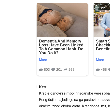
Krst
Krst je osnovni simbol hrišćanske vere i ob
Feng šuiju, najbolje je da ga postavite u
sev
okačite iznad okvira vrata. Krst donosi mir