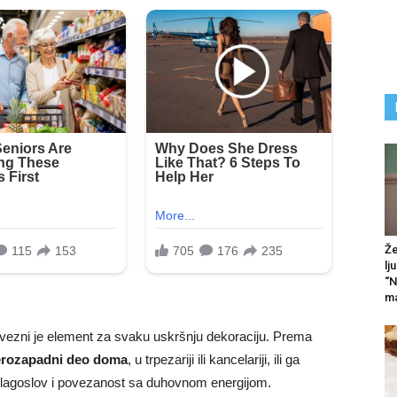
Že
lj
“N
ma
avezni je element za svaku uskršnju dekoraciju. Prema
erozapadni deo doma
, u trpezariji ili kancelariji, ili ga
, blagoslov i povezanost sa duhovnom energijom.