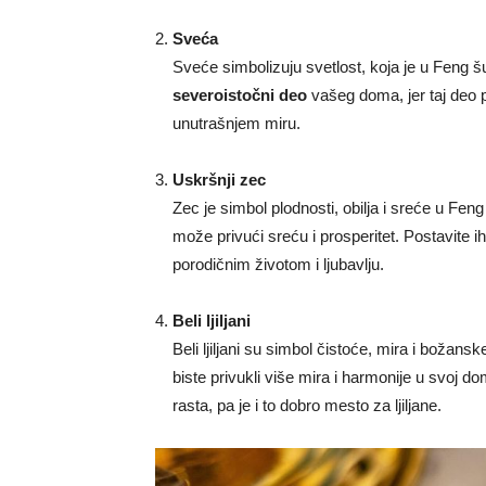
Sveća
Sveće simbolizuju svetlost, koja je u Feng 
severoistočni deo
vašeg doma, jer taj deo p
unutrašnjem miru.
Uskršnji zec
Zec je simbol plodnosti, obilja i sreće u Feng 
može privući sreću i prosperitet. Postavite i
porodičnim životom i ljubavlju.
Beli ljiljani
Beli ljiljani su simbol čistoće, mira i božansk
biste privukli više mira i harmonije u svoj 
rasta, pa je i to dobro mesto za ljiljane.