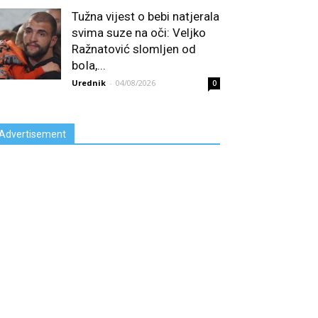
Tužna vijest o bebi natjerala
svima suze na oči: Veljko
Ražnatović slomljen od
boIa,...
Urednik
-
04/08/2026
0
Advertisement