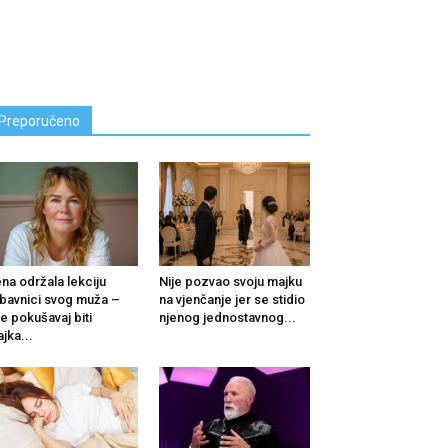
Preporučeno
na održala lekciju
Nije pozvao svoju majku
ubavnici svog muža –
na vjenčanje jer se stidio
e pokušavaj biti
njenog jednostavnog...
jka...