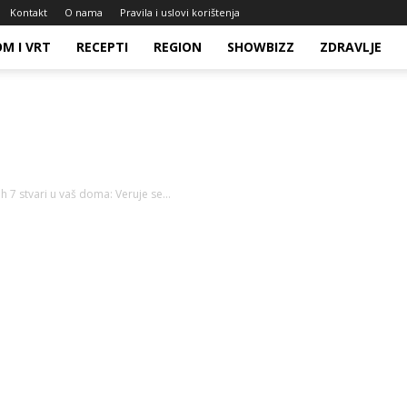
Kontakt
O nama
Pravila i uslovi korištenja
M I VRT
RECEPTI
REGION
SHOWBIZZ
ZDRAVLJE
 7 stvari u vaš doma: Veruje se...