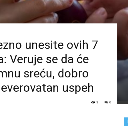
zno unesite ovih 7
a: Veruje se da će
mnu sreću, dobro
i neverovatan uspeh
9
0