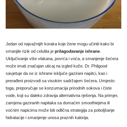
Jedan od najvažnijih koraka koje žene mogu učiniti kako bi
smanjile rizik od celulita je
prilagođavanje ishrane
.
Uključivanje više vlakana, povrća i voća, a smanjenje šećera
može imati značajan uticaj na izgled kože. Dr. Philgood
savjetuje da se iz ishrane isključe gazirani napitci, kao i
prerađeni proizvodi sa visokim sadržajem šećera. Umjesto
toga, preporučuje se konzumacija prirodnih sokova i čiste
vode, koji su daleko zdravija alternativna rješenja. Na primjer,
zamjena gaziranih napitaka sa domaćim smoothiejima ili
voćnim napicima može biti odlična strategija za poboljšanje
hidratacije i smanjenje unosa praznih kalorija.