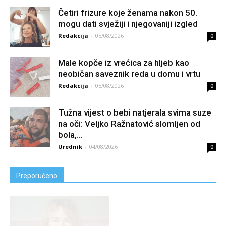
Četiri frizure koje ženama nakon 50.
mogu dati svježiji i njegovaniji izgled
Redakcija
-
05/08/2026
0
Male kopče iz vrećica za hljeb kao
neobičan saveznik reda u domu i vrtu
Redakcija
-
05/08/2026
0
Tužna vijest o bebi natjerala svima suze
na oči: Veljko Ražnatović slomljen od
boIa,...
Urednik
-
04/08/2026
0
Preporučeno