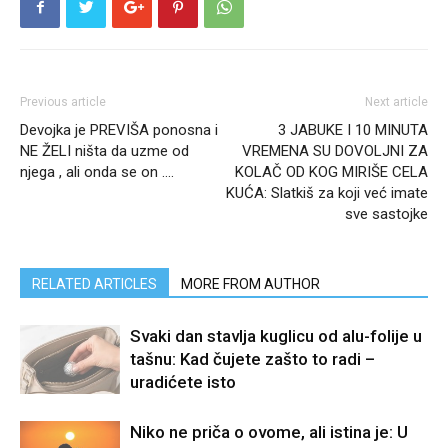
Previous article
Next article
Devojka je PREVIŠA ponosna i
3 JABUKE I 10 MINUTA
NE ŽELI ništa da uzme od
VREMENA SU DOVOLJNI ZA
njega , ali onda se on ….
KOLAČ OD KOG MIRIŠE CELA
KUĆA: Slatkiš za koji već imate
sve sastojke
RELATED ARTICLES
MORE FROM AUTHOR
Svaki dan stavlja kuglicu od alu-folije u
tašnu: Kad čujete zašto to radi –
uradićete isto
Niko ne priča o ovome, ali istina je: U