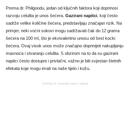
Prema dr. Philgoodu, jedan od ključnih faktora koji doprinosi
razvoju celulita je unos šećera.
Gazirani napitci
, koji često
sadrže velike količine šećera, predstavljaju značajan rizik. Na
primjer, neki voćni sokovi mogu sadržavati čak do 12 grama
šećera na 100 ml, što je ekvivalentno unosu od šest kocki
šećera. Ovaj visok unos može značajno doprinijeti nakupljanju
masnoća i stvaranju celulita. S obzirom na to da su gazirani
napitci često dostupni i privlačni, važno je biti svjestan štetnih
efekata koje mogu imati na naše tijelo i kožu.
Sadržaj se nastavlja nakon oglasa