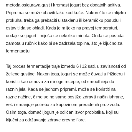
metoda osigurava gust i kremast jogurt bez dodatnih aditiva.
Priprema se može obaviti lako kod kuće. Nakon što se mlijeko
prokuha, treba ga prebaciti u staklenu ili keramičku posudu i
ostaviti da se ohladi. Kada je mlijeko na pravoj temperaturi,
dodaje se jogurt i miješa se nekoliko minuta. Onda se posuda
zamota u ručnik kako bi se zadržala toplina, što je ključno za
fermentaciju.
Taj proces fermentacije traje između 6 i 12 sati, u zavisnosti od
željene gustine. Nakon toga, jogurt se može čuvati u frižideru i
koristiti kao osnova za mnoge recepte, od smoothieja do
raznih jela. Kada se jednom pripremi, može se koristiti na
razne načine, čime se ne samo postiže zdraviji način ishrane,
već i smanjuje potreba za kupovinom prerađenih proizvoda.
Osim toga, domaći jogurt je odličan izvor probiotika, koji su
ključni za održavanje zdrave crevne flore.