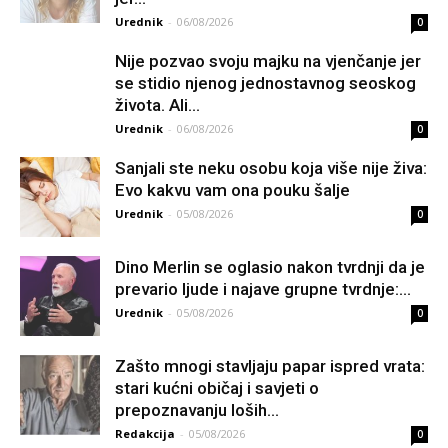
Urednik
-
06/08/2026
0
Nije pozvao svoju majku na vjenčanje jer
se stidio njenog jednostavnog seoskog
života. Ali...
Urednik
-
06/08/2026
0
Sanjali ste neku osobu koja više nije živa:
Evo kakvu vam ona pouku šalje
Urednik
-
05/08/2026
0
Dino Merlin se oglasio nakon tvrdnji da je
prevario ljude i najave grupne tvrdnje:...
Urednik
-
05/08/2026
0
Zašto mnogi stavljaju papar ispred vrata:
stari kućni običaj i savjeti o
prepoznavanju loših...
Redakcija
-
05/08/2026
0