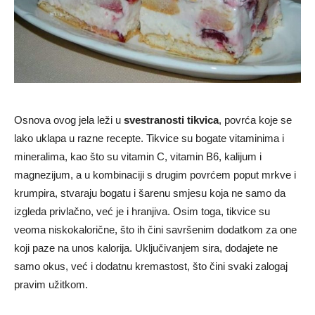
Osnova ovog jela leži u
svestranosti tikvica
, povrća koje se
lako uklapa u razne recepte. Tikvice su bogate vitaminima i
mineralima, kao što su vitamin C, vitamin B6, kalijum i
magnezijum, a u kombinaciji s drugim povrćem poput mrkve i
krumpira, stvaraju bogatu i šarenu smjesu koja ne samo da
izgleda privlačno, već je i hranjiva. Osim toga, tikvice su
veoma niskokalorične, što ih čini savršenim dodatkom za one
koji paze na unos kalorija. Uključivanjem sira, dodajete ne
samo okus, već i dodatnu kremastost, što čini svaki zalogaj
pravim užitkom.