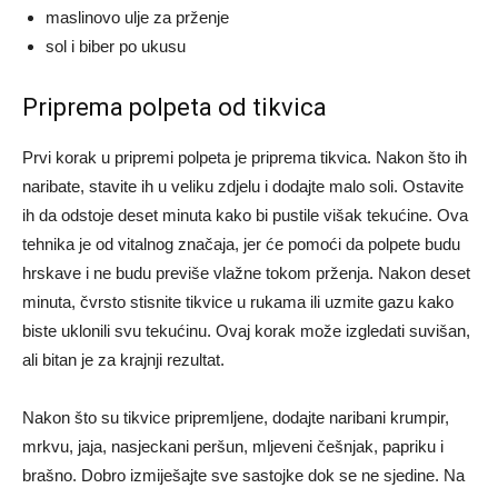
maslinovo ulje za prženje
sol i biber po ukusu
Priprema polpeta od tikvica
Prvi korak u pripremi polpeta je priprema tikvica. Nakon što ih
naribate, stavite ih u veliku zdjelu i dodajte malo soli. Ostavite
ih da odstoje deset minuta kako bi pustile višak tekućine. Ova
tehnika je od vitalnog značaja, jer će pomoći da polpete budu
hrskave i ne budu previše vlažne tokom prženja. Nakon deset
minuta, čvrsto stisnite tikvice u rukama ili uzmite gazu kako
biste uklonili svu tekućinu. Ovaj korak može izgledati suvišan,
ali bitan je za krajnji rezultat.
Nakon što su tikvice pripremljene, dodajte naribani krumpir,
mrkvu, jaja, nasjeckani peršun, mljeveni češnjak, papriku i
brašno. Dobro izmiješajte sve sastojke dok se ne sjedine. Na