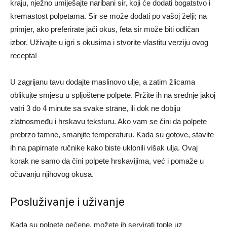
kraju, nježno umiješajte naribani sir, koji će dodati bogatstvo i
kremastost polpetama. Sir se može dodati po vašoj želji; na
primjer, ako preferirate jači okus, feta sir može biti odličan
izbor. Uživajte u igri s okusima i stvorite vlastitu verziju ovog
recepta!
U zagrijanu tavu dodajte maslinovo ulje, a zatim žlicama
oblikujte smjesu u spljoštene polpete. Pržite ih na srednje jakoj
vatri 3 do 4 minute sa svake strane, ili dok ne dobiju
zlatnosmeđu i hrskavu teksturu. Ako vam se čini da polpete
prebrzo tamne, smanjite temperaturu. Kada su gotove, stavite
ih na papirnate ručnike kako biste uklonili višak ulja. Ovaj
korak ne samo da čini polpete hrskavijima, već i pomaže u
očuvanju njihovog okusa.
Posluživanje i uživanje
Kada su polpete pečene, možete ih servirati tople uz