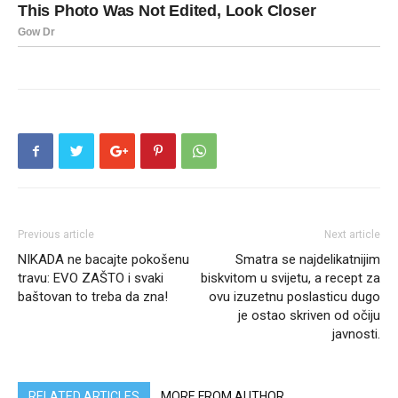
Previous article
Next article
NIKADA ne bacajte pokošenu
Smatra se najdelikatnijim
travu: EVO ZAŠTO i svaki
biskvitom u svijetu, a recept za
baštovan to treba da zna!
ovu izuzetnu poslasticu dugo
je ostao skriven od očiju
javnosti.
RELATED ARTICLES
MORE FROM AUTHOR