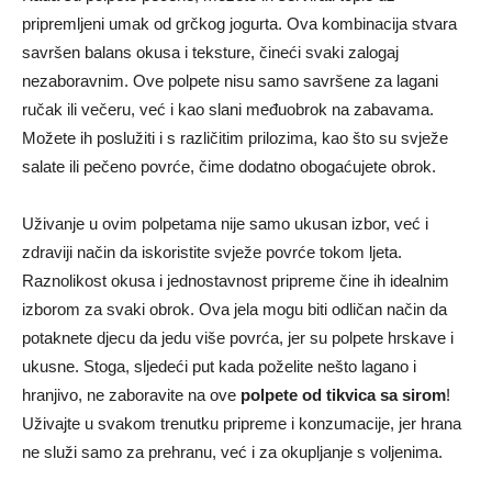
pripremljeni umak od grčkog jogurta. Ova kombinacija stvara
savršen balans okusa i teksture, čineći svaki zalogaj
nezaboravnim. Ove polpete nisu samo savršene za lagani
ručak ili večeru, već i kao slani međuobrok na zabavama.
Možete ih poslužiti i s različitim prilozima, kao što su svježe
salate ili pečeno povrće, čime dodatno obogaćujete obrok.
Uživanje u ovim polpetama nije samo ukusan izbor, već i
zdraviji način da iskoristite svježe povrće tokom ljeta.
Raznolikost okusa i jednostavnost pripreme čine ih idealnim
izborom za svaki obrok. Ova jela mogu biti odličan način da
potaknete djecu da jedu više povrća, jer su polpete hrskave i
ukusne. Stoga, sljedeći put kada poželite nešto lagano i
hranjivo, ne zaboravite na ove
polpete od tikvica sa sirom
!
Uživajte u svakom trenutku pripreme i konzumacije, jer hrana
ne služi samo za prehranu, već i za okupljanje s voljenima.