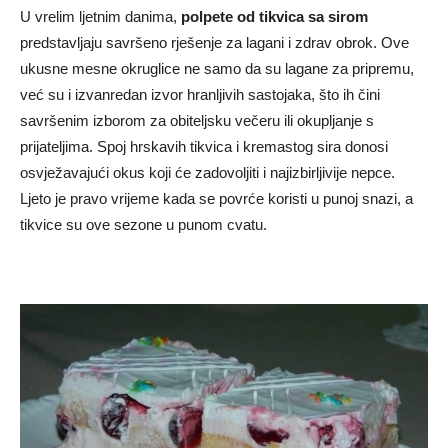
U vrelim ljetnim danima,
polpete od tikvica sa sirom
predstavljaju savršeno rješenje za lagani i zdrav obrok. Ove
ukusne mesne okruglice ne samo da su lagane za pripremu,
već su i izvanredan izvor hranljivih sastojaka, što ih čini
savršenim izborom za obiteljsku večeru ili okupljanje s
prijateljima. Spoj hrskavih tikvica i kremastog sira donosi
osvježavajući okus koji će zadovoljiti i najizbirljivije nepce.
Ljeto je pravo vrijeme kada se povrće koristi u punoj snazi, a
tikvice su ove sezone u punom cvatu.