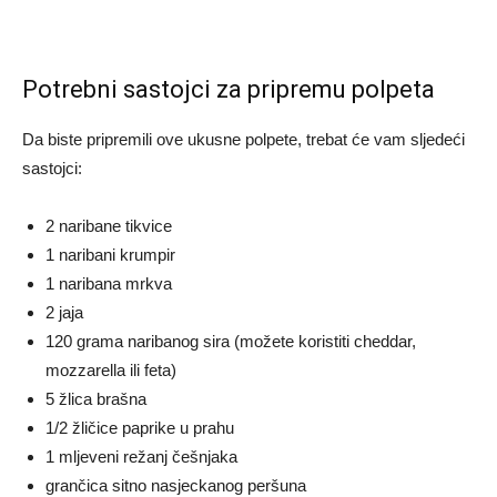
Potrebni sastojci za pripremu polpeta
Da biste pripremili ove ukusne polpete, trebat će vam sljedeći
sastojci:
2 naribane tikvice
1 naribani krumpir
1 naribana mrkva
2 jaja
120 grama naribanog sira (možete koristiti cheddar,
mozzarella ili feta)
5 žlica brašna
1/2 žličice paprike u prahu
1 mljeveni režanj češnjaka
grančica sitno nasjeckanog peršuna