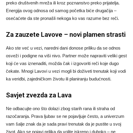
preko društvenih mreža ili kroz poznanstvo preko prijatelja.
Energija ovog odnosa od samog početka biće drugačija –
osećaćete da ste pronašli nekoga ko vas razume bez reči.
Za zauzete Lavove – novi plamen strasti
Ako ste već u vezi, naredni dani donose priliku da se odnos
osveži i podigne na viši nivo. Partner može napraviti veliki gest
koji će vas iznenaditi, možda čak i izgovoriti reči koje dugo
čekate. Mnogi Lavovi u vezi mogli bi doživeti trenutak koji vodi
ka veridbi, zajedničkom životu ili planiranju budućnosti.
Savjet zvezda za Lava
Ne odbacujte ono što dolazi zbog starih rana ili straha od
razočaranja. Prava ljubav se ne pojavljuje često, a univerzum
vam šalje znak da je sada pravi trenutak da je pustite u svoj
život. Ako se pojavi prilika da volite iskreno i duboko – ne