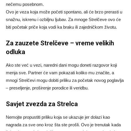
nečemu posebnom.
Ovo je veza koja može početi spontano, ali će brzo prerasti u
snažnu, iskrenu i ozbiljnu ljubav. Za mnoge Strelčeve ovo će
biti početak priče koja vodi ka braku ili zajedničkom životu.
Za zauzete Strelčeve – vreme velikih
odluka
Ako ste već u vezi, naredni dani mogu doneti razgovor koji
menja sve. Partner će vam pokazati koliko mu značite, a
mnogi Strelčevi mogu dobiti priliku za početak novog poglavlja
– preseljenje, proširenje porodice ili veridbu.
Savjet zvezda za Strelca
Nemojte propustiti priliku koja se ukazuje jer dolazi kao
nagrada za sve ono kroz šta ste prošli. Ovo je trenutak kada