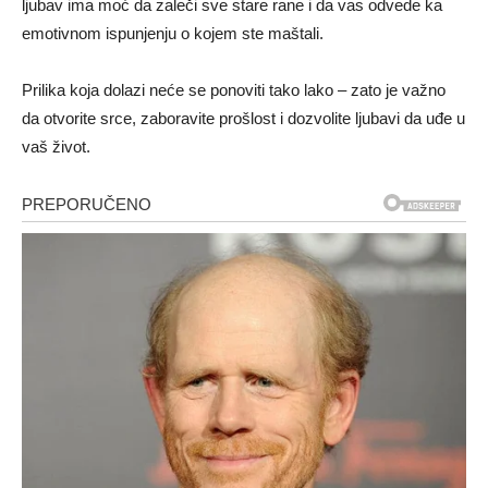
ljubav ima moć da zaleči sve stare rane i da vas odvede ka
emotivnom ispunjenju o kojem ste maštali.
Prilika koja dolazi neće se ponoviti tako lako – zato je važno
da otvorite srce, zaboravite prošlost i dozvolite ljubavi da uđe u
vaš život.