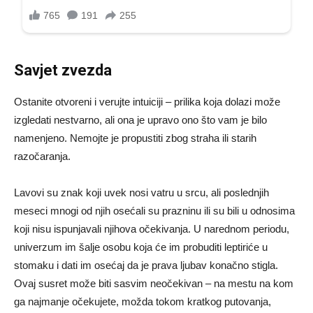
Savjet zvezda
Ostanite otvoreni i verujte intuiciji – prilika koja dolazi može
izgledati nestvarno, ali ona je upravo ono što vam je bilo
namenjeno. Nemojte je propustiti zbog straha ili starih
razočaranja.
Lavovi su znak koji uvek nosi vatru u srcu, ali poslednjih
meseci mnogi od njih osećali su prazninu ili su bili u odnosima
koji nisu ispunjavali njihova očekivanja. U narednom periodu,
univerzum im šalje osobu koja će im probuditi leptiriće u
stomaku i dati im osećaj da je prava ljubav konačno stigla.
Ovaj susret može biti sasvim neočekivan – na mestu na kom
ga najmanje očekujete, možda tokom kratkog putovanja,