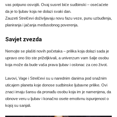
vas potpuno osvojiti. Ovaj susret biće sudbinski – osećaćete
da je to ljubav koja ne dolazi svaki dan.
Zauzeti Strelčevi doživljavaju novu fazu veze, punu uzbuđenja,
planiranja i jačanja međusobnog poverenja.
Savjet zvezda
Nemojte se plašiti novih početaka – prilika koja dolazi sada je
upravo ono što ste priželjkivali, a univerzum vam šalje osobu
koja može da bude vaša prava ljubav i oslonac za ceo život.
Lavovi, Vage i Strelčevi su u narednim danima pod snažnim
uticajem planeta koje donose sudbinske ljubavne prilike. Ovi
znaci imaju šansu da pronađu osobu koja im je namenjena, da
obnove veru u ljubav i konačno osete emotivnu ispunjenost o
kojoj su sanjali.