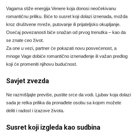
Vagama stiže energija Venere koja donosi neočekivanu
romantičnu priliku. Biće to susret koji dolazi iznenada, možda
kroz društvene mreže, putovanje ili prijateljsko okupljanje.
Osećaj povezanosti biće snažan od prvog trenutka – kao da
se znate ceo život.
Za one u vezi, partner će pokazati novu posvećenost, a
mnoge Vage dobiće romantično iznenađenje ili važan predlog
koji će promeniti njihovu budućnost.
Savjet zvezda
Ne razmišljajte previše, pustite srce da vodi. Ljubav koja dolazi
sada je retka prilika da pronađete osobu sa kojom možete
deliti i radost i izazove života.
Susret koji izgleda kao sudbina