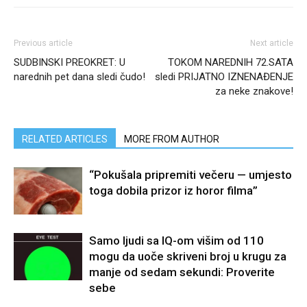
Previous article
Next article
SUDBINSKI PREOKRET: U
TOKOM NAREDNIH 72.SATA
narednih pet dana sledi čudo!
sledi PRIJATNO IZNENAĐENJE
za neke znakove!
RELATED ARTICLES
MORE FROM AUTHOR
“Pokušala pripremiti večeru — umjesto
toga dobila prizor iz horor filma”
Samo ljudi sa IQ-om višim od 110
mogu da uoče skriveni broj u krugu za
manje od sedam sekundi: Proverite
sebe