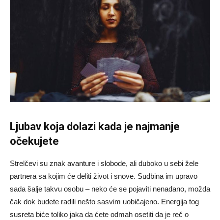
Ljubav koja dolazi kada je najmanje
očekujete
Strelčevi su znak avanture i slobode, ali duboko u sebi žele
partnera sa kojim će deliti život i snove. Sudbina im upravo
sada šalje takvu osobu – neko će se pojaviti nenadano, možda
čak dok budete radili nešto sasvim uobičajeno. Energija tog
susreta biće toliko jaka da ćete odmah osetiti da je reč o