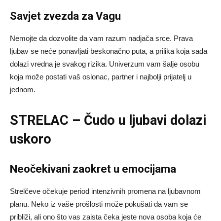
Savjet zvezda za Vagu
Nemojte da dozvolite da vam razum nadjača srce. Prava
ljubav se neće ponavljati beskonačno puta, a prilika koja sada
dolazi vredna je svakog rizika. Univerzum vam šalje osobu
koja može postati vaš oslonac, partner i najbolji prijatelj u
jednom.
STRELAC – Čudo u ljubavi dolazi
uskoro
Neočekivani zaokret u emocijama
Strelčeve očekuje period intenzivnih promena na ljubavnom
planu. Neko iz vaše prošlosti može pokušati da vam se
približi, ali ono što vas zaista čeka jeste nova osoba koja će