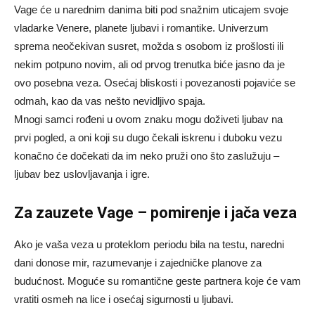
Vage će u narednim danima biti pod snažnim uticajem svoje
vladarke Venere, planete ljubavi i romantike. Univerzum
sprema neočekivan susret, možda s osobom iz prošlosti ili
nekim potpuno novim, ali od prvog trenutka biće jasno da je
ovo posebna veza. Osećaj bliskosti i povezanosti pojaviće se
odmah, kao da vas nešto nevidljivo spaja.
Mnogi samci rođeni u ovom znaku mogu doživeti ljubav na
prvi pogled, a oni koji su dugo čekali iskrenu i duboku vezu
konačno će dočekati da im neko pruži ono što zaslužuju –
ljubav bez uslovljavanja i igre.
Za zauzete Vage – pomirenje i jača veza
Ako je vaša veza u proteklom periodu bila na testu, naredni
dani donose mir, razumevanje i zajedničke planove za
budućnost. Moguće su romantične geste partnera koje će vam
vratiti osmeh na lice i osećaj sigurnosti u ljubavi.