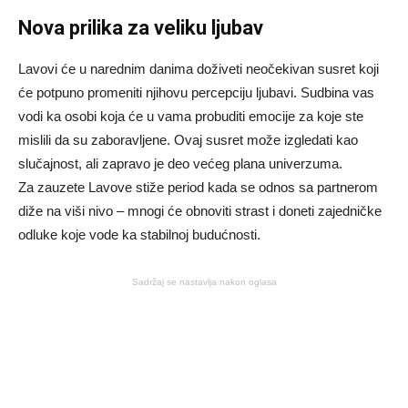
Nova prilika za veliku ljubav
Lavovi će u narednim danima doživeti neočekivan susret koji
će potpuno promeniti njihovu percepciju ljubavi. Sudbina vas
vodi ka osobi koja će u vama probuditi emocije za koje ste
mislili da su zaboravljene. Ovaj susret može izgledati kao
slučajnost, ali zapravo je deo većeg plana univerzuma.
Za zauzete Lavove stiže period kada se odnos sa partnerom
diže na viši nivo – mnogi će obnoviti strast i doneti zajedničke
odluke koje vode ka stabilnoj budućnosti.
Sadržaj se nastavlja nakon oglasa