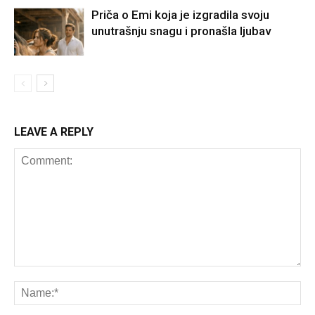
Priča o Emi koja je izgradila svoju
unutrašnju snagu i pronašla ljubav
LEAVE A REPLY