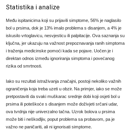
Statistika i analize
Među ispitanicima koji su prijavili simptome, 56% je naglasilo
bol u prsima, dok je 13% imalo problema s disanjem, a 4% je
iskusilo vrtoglavicu, nesvjesticu ili palpitacije. Ova saznanja su
ključna, jer ukazuju na važnost prepoznavanja ranih simptoma
i traženja medicinske pomoći kada se pojave. Uočen je i
direktan odnos između ignoriranja simptoma i povećanog
rizika od smrtnosti.
Iako su rezultati istraživanja značajni, postoji nekoliko važnih
ograničenja koja treba uzeti u obzir. Na primjer, iako se može
pretpostaviti da svaki muškarac srednje dobi koji osjeti bol u
prsima ili poteškoće s disanjem može doživjeti srčani udar,
ova tvrdnja nije univerzalno tačna. Uzrok bolova u prsima
može biti i neškodljiv, poput problema sa probavom, pa je
važno ne paničariti, ali ni ignorisati simptome.