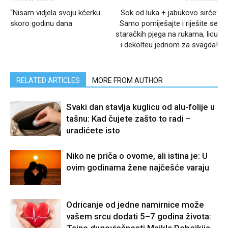
“Nisam vidjela svoju kćerku
Sok od luka + jabukovo sirće:
skoro godinu dana
Samo pomiješajte i riješite se
staračkih pjega na rukama, licu
i dekolteu jednom za svagda!
RELATED ARTICLES
MORE FROM AUTHOR
Svaki dan stavlja kuglicu od alu-folije u
tašnu: Kad čujete zašto to radi –
uradićete isto
Niko ne priča o ovome, ali istina je: U
ovim godinama žene najčešće varaju
Odricanje od jedne namirnice može
vašem srcu dodati 5–7 godina života:
Tajne dugovječnosti Majkla Debejkija