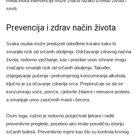
medicinska intervencija može značiti razliku između života i
smrti.
Prevencija i zdrav način života
Svaka osoba može preduzeti određene korake kako bi
smanjila rizik od srčanih oboljenja. Održavanje zdravog načina
života, redovno vježbanje, kao i pravilan unos ishrane mogu
značajno smanjiti rizik od srčanih oboljenja. Također,
izbjegavanje pušenja i prekomjernog konzumiranja alkohola
ključno je za očuvanje zdravlja srca. Preporučuje se da se
konzumiraju voće, povrće, cjelovite žitarice i nemasni proteini,
a smanjuje unos zasićenih masti i šećera.
Osim toga, važno je redovno posjećivati ljekara i raditi
preventivne preglede, posebno ako imate porodičnu istoriju
srčanih bolesti. Preventivne mjere kao što su kontrola krvnog