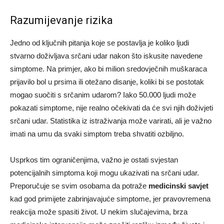
Razumijevanje rizika
Jedno od ključnih pitanja koje se postavlja je koliko ljudi
stvarno doživljava srčani udar nakon što iskusite navedene
simptome. Na primjer, ako bi milion sredovječnih muškaraca
prijavilo bol u prsima ili otežano disanje, koliki bi se postotak
mogao suočiti s srčanim udarom? Iako 50.000 ljudi može
pokazati simptome, nije realno očekivati da će svi njih doživjeti
srčani udar. Statistika iz istraživanja može varirati, ali je važno
imati na umu da svaki simptom treba shvatiti ozbiljno.
Usprkos tim ograničenjima, važno je ostati svjestan
potencijalnih simptoma koji mogu ukazivati na srčani udar.
Preporučuje se svim osobama da potraže
medicinski savjet
kad god primijete zabrinjavajuće simptome, jer pravovremena
reakcija može spasiti život. U nekim slučajevima, brza